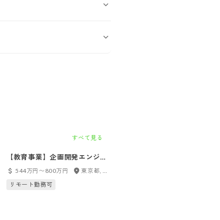
すべて見る
【教育事業】企画開発エンジニ
＜ニコニコ事業＞配信基盤エン
ア（TechPM）／全国からリモ
ジニア
544万円〜800万円
東京都, フルリモート
700万円〜1200万円
東京都, 
ート勤務可
リモート勤務可
リモート勤務可