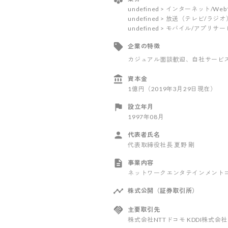
undefined > インターネット/W
undefined > 放送（テレビ/ラ
undefined > モバイル/アプリサ
企業の特徴
カジュアル面談歓迎
、自社サービ
資本金
1億円（2019年3月29日現在）
設立年月
1997年08月
代表者氏名
代表取締役社長 夏野 剛
事業内容
ネットワークエンタテインメント
株式公開（証券取引所）
主要取引先
株式会社NTTドコモ KDDI株式会