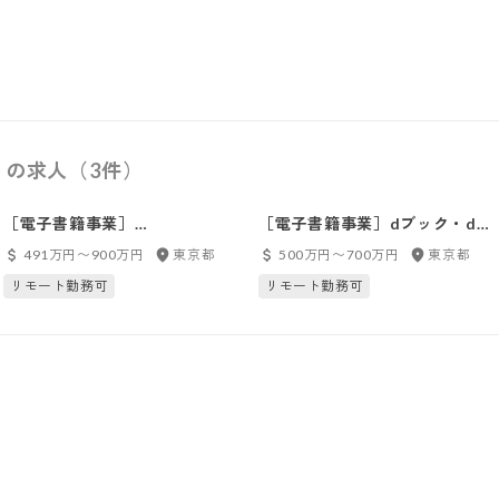
）の求人（3件）
［電子書籍事業］
［電子書籍事業］dブック・dマ
【BOOK☆WALKERストア】デ
ガジン | プロダクト企画・推進
491万円〜900万円
東京都
500万円〜700万円
東京都
ィレクター
ディレクター
リモート勤務可
リモート勤務可