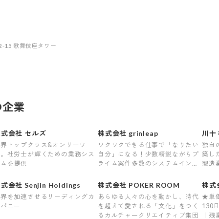
12-15 歌舞伎座タワー
の企業
株式会社 セルズ
株式会社 grinleap
川十
業界トップクラス&オンリーワ
ワクワクできる仕事で「なりたい
独自
ン。社労士が輝くための業務シス
自分」になる！少数精鋭ながらプ
築し
テムを提供
ライム案件多数のシステムインテ
製造
グレータ
式会社 Senjin Holdings
株式会社 POKER ROOM
株式
世界を加速させるリーディングカ
あらゆる人々の心を動かし、時代
★単
ンパニー
を超えて愛される「文化」をつく
130
るカルチャークリエイティブ集団
｜残業