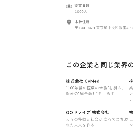
従業員数
1000人
本社住所
〒104-0061 東京都中央区銀座4-
この企業と同じ業界
株式会社 CyMed
“100年後の医療の常識”を創る、
医療の“総合商社”を目指す
GOドライブ 株式会社
株
人々の移動と社会が 安心で満ち溢
れた未来を作る