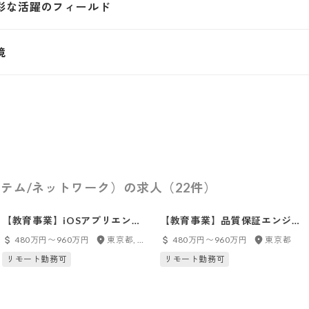
彩な活躍のフィールド
境
テム/ネットワーク）の求人（22件）
【教育事業】iOSアプリエンジ
【教育事業】品質保証エンジニ
ニア／RxSwift／全国リモート
ア（正社員）
480万円〜960万円
東京都, フルリモート
480万円〜960万円
東京都
可
リモート勤務可
リモート勤務可