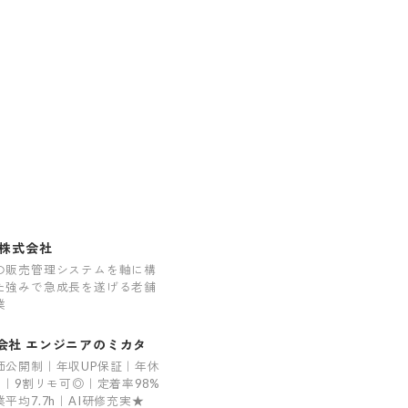
 株式会社
の販売管理システムを軸に構
た強みで急成長を遂げる老舗
業
会社 エンジニアのミカタ
価公開制｜年収UP保証｜年休
日｜9割リモ可◎｜定着率98%
平均7.7h｜AI研修充実★