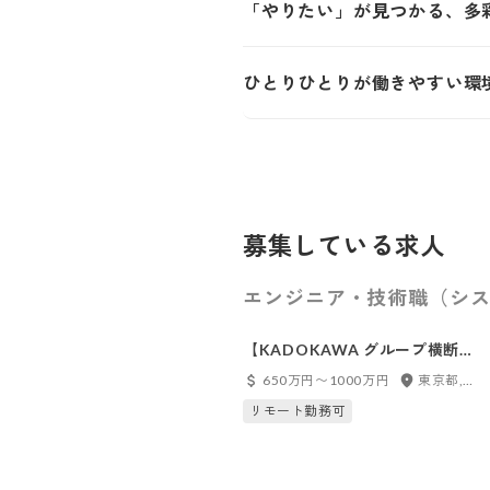
「やりたい」が見つかる、多
ひとりひとりが働きやすい環
募集している求人
エンジニア・技術職（シス
【KADOKAWA グループ横断】
クラウド開発基盤エンジニア
650万円〜1000万円
東京都, フルリモート
リモート勤務可