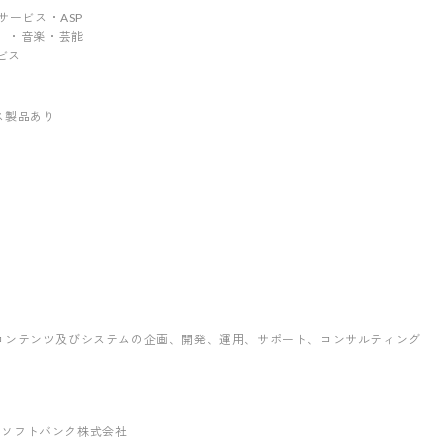
ebサービス・ASP
ジオ）・音楽・芸能
ービス
ス製品あり
コンテンツ及びシステムの企画、開発、運用、サポート、コンサルティング
社 ソフトバンク株式会社