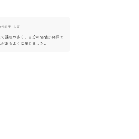
0代前半
人事
30代後半
医療・福祉・介護サ
味で課題の多く、自分の価値が発揮で
1人1人の働き方に合わせた就業
地があるように感じました。
り、組織もはっきりしていました
も丁寧に行なっていただき、とて
がしやすく、より働きたい気持ち
た。