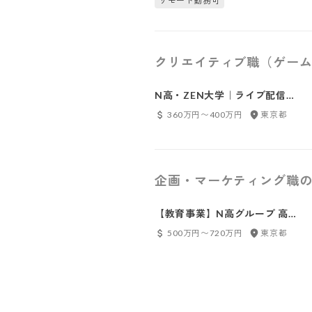
リモート勤務可
クリエイティブ職（ゲーム
N高・ZEN大学｜ライブ配信技
術スタッフ（スイッチャー・音
360万円〜400万円
東京都
声・カメラ）
企画・マーケティング職の
【教育事業】N高グループ 高校
生向け英語学習コンテンツ企画
500万円〜720万円
東京都
制作運用スタッフ