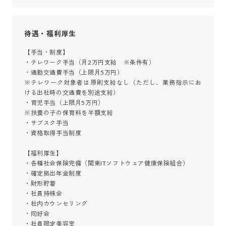
待遇・福利厚生
【手当・制度】

・テレワーク手当（月2万円支給　※条件有）

・通勤交通費手当（上限月5万円）

※テレワーク対象者は原則支給なし（ただし、業務指示にお
ける出社時の交通費を別途支給）

・育児手当（上限月5万円）

※扶養の子の保育料を半額支給

・サブスク手当

・資格取得手当制度

【福利厚生】

・各種社会保険完備（関東ITソフトウェア健康保険組合）

・確定拠出年金制度

・財形貯蓄

・社員持株会

・社内カウンセリング

・同好会

・社員限定美容室