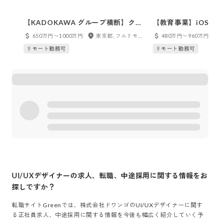
【KADOKAWA グループ横断】クラ
【教育事業】iOSア
ウド開発基盤エンジニア
RxSwift／全国リ
650万円〜1000万円
東京都, フルリモート
480万円〜960万円
リモート勤務可
リモート勤務可
UI/UXデザイナー
の求人、転職、中途採用に関する情報をお
探しですか？
転職サイトGreenでは、
株式会社ドワンゴ
の
UI/UXデザイナー
に関す
る正社員求人、中途採用に関する情報を今後も幅広く紹介していく予