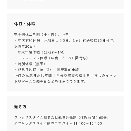
休日・休暇
完全週休二日制（土・日）、祝日

・年次有給休暇（入社日より5日、3ヶ月経過後に15日付与、
以降年20日）

・年末年始休暇（12/29～1/4）

・リフレッシュ休暇（年度ごとに2日間付与）

・特別休暇（慶弔）

・記念日休暇（年1回）　※要事前申請

└何の記念日かは不問！自分や家族の誕生日、推しのイベン
トやゲームの発売日などを休みにできます。
働き方
フレックスタイム制または裁量労働制（休憩時間：60分）

※フレックスタイム制のコアタイム11：00～15：00