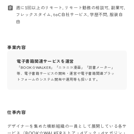
週に1回以上のリモート, リモート勤務の相談可, 副業可,
フレックスタイム, toC自社サービス, 学歴不問, 服装自
由
事業内容
電子書籍関連サービスを運営
「BOOK☆WALKER」「ニコニコ漫画」「読書メーター」
等、電子書籍サービスの開発・運営や電子書籍関連プラッ
トフォームのシステム開発や運用等も担います。
仕事内容
デザイナーを集めた横断組織の一員として展開している各サ
ービス（BOOK☆WALKERストア・dブック・dマガジン・