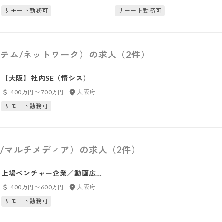
リモート勤務可
リモート勤務可
テム/ネットワーク）の求人（2件）
【大阪】社内SE（情シス）
400万円〜700万円
大阪府
リモート勤務可
/マルチメディア）の求人（2件）
上場ベンチャー企業／動画広告
等の制作を担う、映像ディレク
400万円〜600万円
大阪府
ター
リモート勤務可