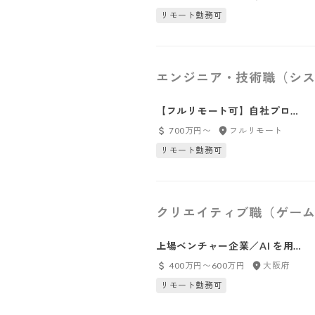
（フロント業務）
リモート勤務可
エンジニア・技術職（シス
【フルリモート可】自社プロダ
クト開発_テックリードエンジニ
700万円〜
フルリモート
ア
リモート勤務可
クリエイティブ職（ゲーム
上場ベンチャー企業／AI を用い
た映像制作ができるクリエイタ
400万円〜600万円
大阪府
ー募集！
リモート勤務可