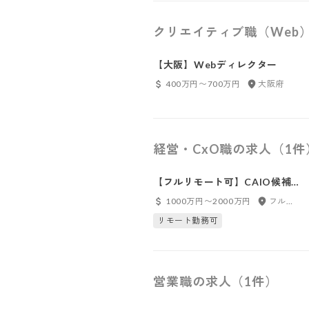
クリエイティブ職（Web
【大阪】Webディレクター
400万円〜700万円
大阪府
経営・CxO職の求人（1件
【フルリモート可】CAIO候補
／上場企業のAI戦略を一手に担
1000万円〜2000万円
フルリモート
うCAIO候補を探しています
リモート勤務可
営業職の求人（1件）