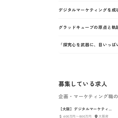
デジタルマーケティングを成
グラッドキューブの原点と軌
「探究心を武器に、目いっぱ
募集している求人
企画・マーケティング職の
【大阪】デジタルマーケティン
グ・アカウントエグゼクティブ
600万円〜800万円
大阪府