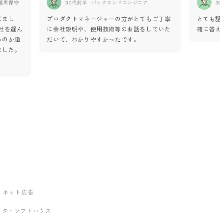
運用保守
30代前半
バックエンドエンジニア
3
じまし
プロダクトマネージャーの方がとてもご丁寧
とても
社を選ん
に会社説明や、使用技術等のお話をしていた
確に答
るのか趣
だいて、わかりやすかったです。
ました。
ング・ネット広告
グレータ・ソフトハウス