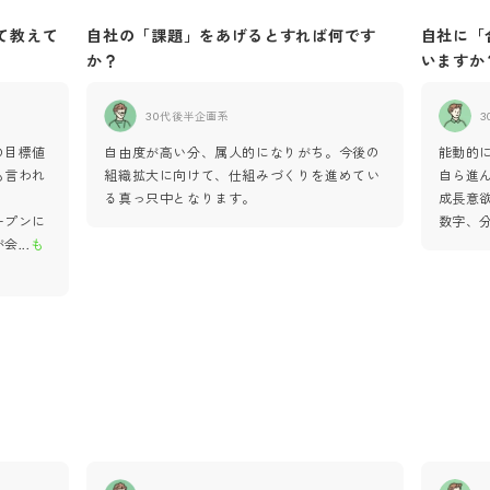
て教えて
自社の「課題」をあげるとすれば何です
自社に「
か？
いますか
30代後半
企画系
3
の目標値
自由度が高い分、属人的になりがち。今後の
能動的
も言われ
組織拡大に向けて、仕組みづくりを進めてい
自ら進
る真っ只中となります。
成長意
ープンに
数字、
が会
...
も