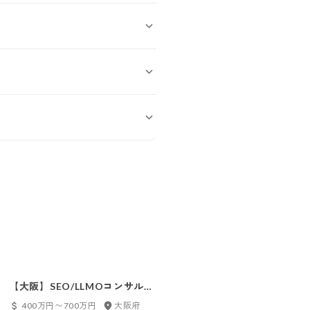
【大阪】SEO/LLMOコンサルタ
【大阪／若手歓迎】Webマー
ント
ティングコンサルタント
400万円〜700万円
大阪府
400万円〜600万円
大阪府