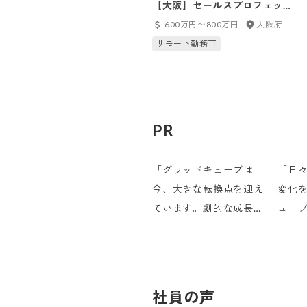
【大阪】セールスプロフェッシ
ョナル
600万円〜800万円
大阪府
リモート勤務可
PR
「グラッドキューブは
「日
今、大きな転換点を迎え
変化
ています。劇的な成長を
ュー
遂げられる環境で、あな
仲間
たの探究心を、思う存分
す。
発揮してください」
間に
社員の声