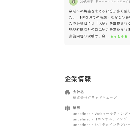
30代後半
サーバー・ネットワーク
会社への共感を求める部分が多く感
た。・HPを見ての感想・なぜこの会
だのか等他には「人柄」を重視され
味や経歴以外の自己紹介を求められ
業務内容の説明や、会
...
もっとみる
企業情報
会社名
株式会社グラッドキューブ
業界
undefined > Webマーケティ
undefined > ITコンサルティング
undefined > システムインテ