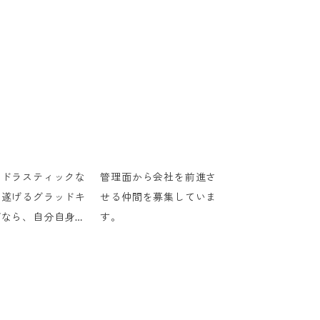
々ドラスティックな
管理面から会社を前進さ
を遂げるグラッドキ
せる仲間を募集していま
ブなら、自分自身と
す。
の成長を実感出来ま
あなたも私たちの仲
なりませんか？」