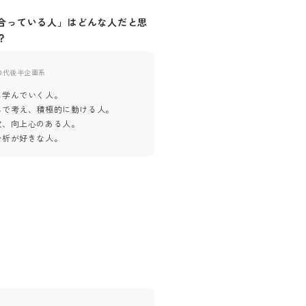
合っている人」はどんな人だと思
自社に「合っていない人」はど
？
思いますか？
0代後半
企画系
30代後半
企画系
に学んでいく人。　
何事にも受動的な人。
んで考え、積極的に動ける人。　
日進月歩の業界についてけない人
欲、向上心のある人。
自分本位な人。
分析が好きな人。
成長意欲のない人。
単調な仕事を望む人。