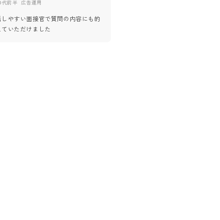
0代前半
広告運用
20代後半
話しやすい面接官で質問の内容にも的
事業の内容をかなりわかりやすく
えていただけました
ていただけました。