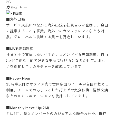
給。
カルチャー
■海外出張

サービス成長につながる海外出張を社員自らが企画し、自由
に提案することを推奨。海外でのカンファレンスなども対
象。グローバルに挑戦する風土を促進しています。

■MVP表彰制度

社員同士で賞賛したい相手をレコメンドする表彰制度。自由
出張(自由な目的で好きな場所に行ける）などが付与。お互
いを賞賛し合うカルチャーを醸成しています。

■Happy Hour

18時半以降はオフィス内で世界各国のビールが自由に飲める
制度。チームでのちょっとした打上げや気分転換、情報交換
などのコミュニケーションを後押ししています。

■Monthly Meet-Up(2M)

月に1回、新入メンバーとのカジュアルな顔合わせや、既存