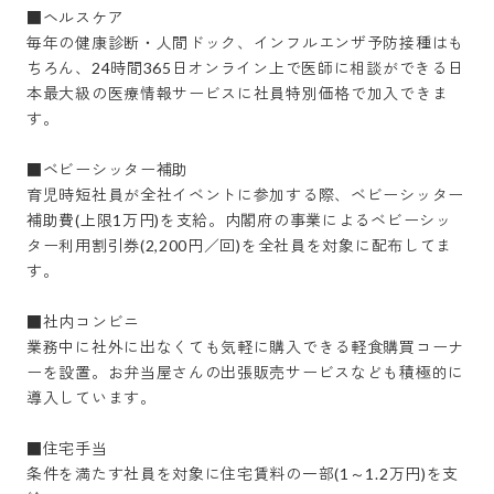
■ヘルスケア

毎年の健康診断・人間ドック、インフルエンザ予防接種はも
ちろん、24時間365日オンライン上で医師に相談ができる日
本最大級の医療情報サービスに社員特別価格で加入できま
す。

■ベビーシッター補助

育児時短社員が全社イベントに参加する際、ベビーシッター
補助費(上限1万円)を支給。内閣府の事業によるベビーシッ
ター利用割引券(2,200円／回)を全社員を対象に配布してま
す。

■社内コンビニ

業務中に社外に出なくても気軽に購入できる軽食購買コーナ
ーを設置。お弁当屋さんの出張販売サービスなども積極的に
導入しています。

■住宅手当

条件を満たす社員を対象に住宅賃料の一部(1～1.2万円)を支