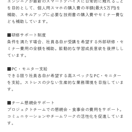
エンジニアが最新のスマートデバイスに日常的に触れること
を目的として、個人用スマホの購入費の半額(最大5万円)を
補助、スキルアップに必要な技術書の購入費やセミナー費な
ども補助しています。

■研修サポート制度

条件を満たす場合、社員各自が受講を希望する外部研修・セ
ミナー費用の全額を補助。能動的な学習成長意欲を後押しし
ています。

■PC・モニター支給

できる限り社員各自が希望する高スペックなPC・モニター
を支給。ストレスの少ない生産的な業務環境を目指していま
す。

■チーム懇親会サポート

プロジェクトチームでの懇親会・食事会の費用をサポート。
コミュニケーションやチームワークの活性化を促進していま
す。
