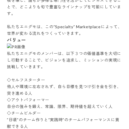
根を壊し、誰もが多様な専門性を活かしてビジネスできるこ
とで、どこよりも旬で豊富なラインナップを可能にしていま
す。

私たちエニグモは、この”Specialty” Marketplaceによって、
世界が変わる流れをつくっていきます。
バリュー
私たちエニグモのメンバーは、以下３つの価値基準を大切に
し行動することで、ビジョンを追求し、ミッションの実現に
挑戦していきます。

◇セルフスターター

他人や環境に左右されず、自ら目標を見つけ引き金を引き、
突き進める人

◇アウトパフォーマー

自分の強みを鍛え、常識、限界、期待値を超えていく人

◇チームビルダー

”日頃”のチーム作りと”実践時”のチームパフォーマンスに貢
献できる人