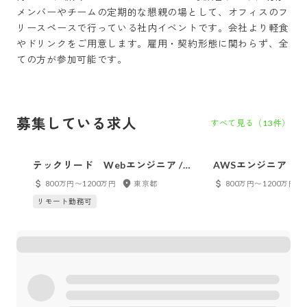
メンバーやチームの定期的な懇親の場として、オフィスのフ
リースペースで行っている社内イベントです。会社より軽食
やドリンクをご用意します。雇用・契約形態に関わらず、全
ての方が参加可能です。
募集している求人
すべて見る（
13
件）
テックリード Webエンジニア /
AWSエンジニア（
BUYMA
ア）／リードエンジニア
800万円〜1200万円
東京都
800万円〜1200万円
リモート勤務可