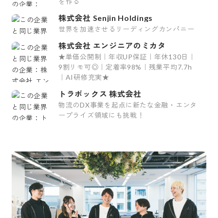
を作る
株式会社 Senjin Holdings
世界を加速させるリーディングカンパニー
株式会社 エンジニアのミカタ
★単価公開制｜年収UP保証｜年休130日｜
9割リモ可◎｜定着率98%｜残業平均7.7h
｜AI研修充実★
トラボックス 株式会社
物流のDX事業を起点に新たな金融・エンタ
ープライズ領域にも挑戦！