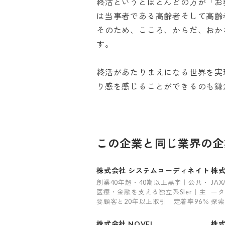
終活というとほとんどの方が「お
は当事者である高齢者そして高齢者
そのため、こころ、からだ、おか
す。

終活があたりまえになる世界を実
り感を感じることができるのも鎌
この企業と同じ業界の企
株式会社 システムコーディネイト
株式
創業40年超・40期以上黒字｜公共・
JA
医療・金融を支える独立系SIer｜主
ータ
要顧客と20年以上取引｜定着率96％
探索
株式会社 NOVEL
株式