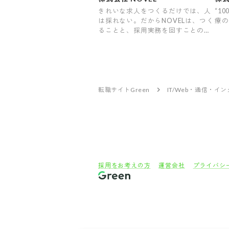
きれいな求人をつくるだけでは、人
“1
は採れない。だからNOVELは、つく
療の
ることと、採用実務を回すことの両
方をやります。
転職サイトGreen
IT/Web・通信・イ
採用をお考えの方
運営会社
プライバシ