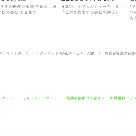
00年後の医療の常識”を創る、医
日本のポップカルチャーを世界へ |
“
“総合商社”を目指す
「世界を代表する会社を創る」
に
的
価
ンターネット系
インターネット/Webサービス・ASP
株式会社鎌倉新書
ーポリシー
セキュリティポリシー
利用者情報の外部送信
利用規約
よ