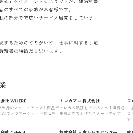
葬式」をイメージするようですが、鎌倉新書
のすべての家族がお客様です。

ねの部分で幅広いサービス展開をしていま
現するためのやりがいや、仕事に対する手触
倉新書の特徴だと思います。
業
会社 WHERE
トレカプロ 株式会社
フ
XA出身のスタートアップ！衛星デ
トレカの熱狂をビジネスへ！連続起
小
×AIでオフマーケット不動産を
業家が立ち上げたスタートアップ
会
す
会社 CyMed
株式会社 日本トレカセンター
株式