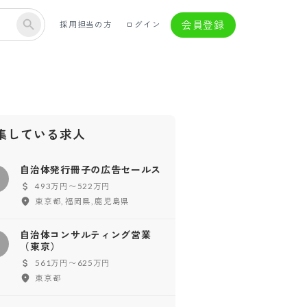
会員登録
採用担当の方
ログイン
集している求人
自治体発行冊子の広告セールス
自
493万円〜522万円
東京都, 福岡県, 鹿児島県
自治体コンサルティング営業
自
（東京）
561万円〜625万円
東京都