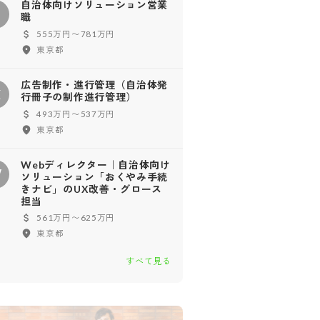
自治体向けソリューション営業
自
職
555万円〜781万円
東京都
広告制作・進行管理（自治体発
広
行冊子の制作進行管理）
493万円〜537万円
東京都
Webディレクター｜自治体向け
W
ソリューション「おくやみ手続
きナビ」のUX改善・グロース
担当
561万円〜625万円
東京都
すべて見る