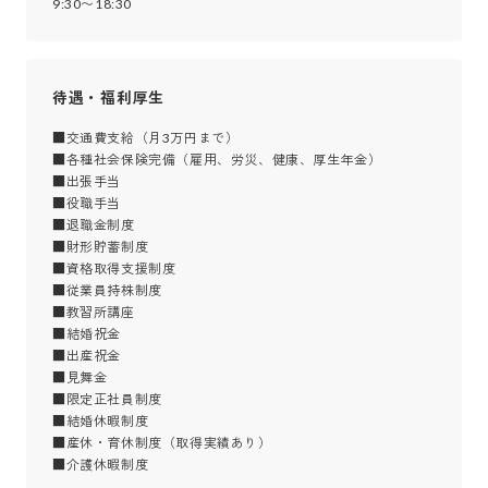
9:30〜18:30
待遇・福利厚生
■交通費支給（月3万円まで）

■各種社会保険完備（雇用、労災、健康、厚生年金）

■出張手当

■役職手当

■退職金制度

■財形貯蓄制度

■資格取得支援制度

■従業員持株制度

■教習所講座

■結婚祝金

■出産祝金

■見舞金

■限定正社員制度

■結婚休暇制度

■産休・育休制度（取得実績あり）

■介護休暇制度