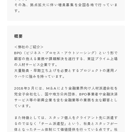
その為、拠点拡大に伴い増員募集を全国各地で行っていま
す。
概要
＜弊社のご紹介＞

BPO（ビジネス・プロセス・アウトソーシング）という形で
顧客の抱える業務や課題解決を遂行する、東証プライム上場
の人材サービス企業です。

大量動員・早期立ち上げを必要とするプロジェクトの運用ノ
ウハウに強みを持っています。

2018 年3 月には、M＆A により金融業界向け人材派遣会社を
完全子会社化し、国や地方公共団体、BPO事業者や金融決済
サービス等の新興企業を含む金融業等の業務を主な顧客とし
ています。

また特徴としては、スタッフ個人をクライアント先に派遣す
るのではなく「チーム派遣型」という、社員とスタッフが一
体となったチーム体制にて価値提供を行っている点です。社