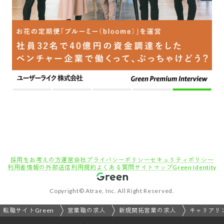
採用をお考えの方
運営会社
プライバシーポリシー
セキュリティポリシー
利用者情報の外部送信
利用規約
よくある質問
サイトマップ
Green Identity
Copyright© Atrae, Inc. All Right Reserved.
転職サイトGreen
営業職の求人
新規開拓営業の求人
キャリアリ