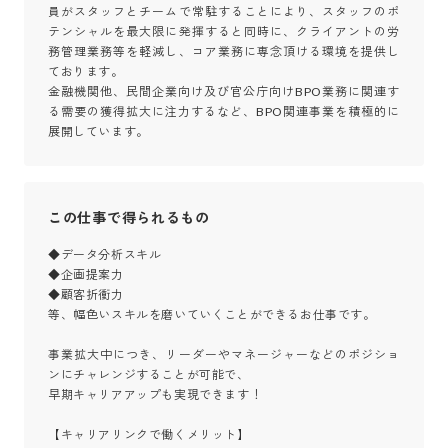
員がスタッフとチームで常駐することにより、スタッフのポ
テンシャルを最大限に発揮すると同時に、クライアントの労
務管理業務等を軽減し、コア業務に専念頂ける環境を提供し
ております。

金融機関他、民間企業向け及び官公庁向けBPO業務に関連す
る需要の獲得拡大に注力するなど、BPO関連事業を積極的に
展開しています。
この仕事で得られるもの
◆データ分析スキル

◆企画提案力

◆顧客折衝力

等、幅色いスキルを磨いていくことができるお仕事です。

事業拡大中につき、リーダーやマネージャーなどのポジショ
ンにチャレンジすることが可能で、

早期キャリアアップも実現できます！

【キャリアリンクで働くメリット】
