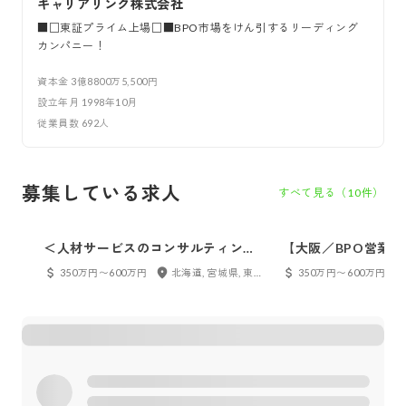
キャリアリンク株式会社
■□東証プライム上場□■BPO市場をけん引するリーディング
カンパニー！
資本金
3億8800万5,500円
設立年月
1998年10月
従業員数
692
人
募集している求人
すべて見る（
10
件）
＜人材サービスのコンサルティング
【大阪／BPO営業
営業＞土日休み／年休122日／早期の
積極採用中！
350万円〜600万円
北海道, 宮城県, 東京都, 大阪府, 福岡県, 沖縄県
350万円〜600万円
キャリアアップ実績多数