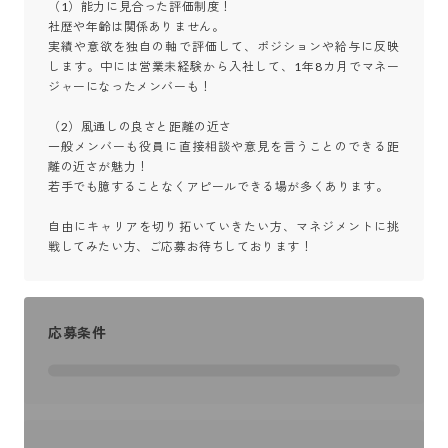
（1）能力に見合った評価制度！

社歴や年齢は関係ありません。

実績や意欲を独自の軸で評価して、ポジションや給与に反映
します。中には営業未経験から入社して、1年8カ月でマネー
ジャーになったメンバーも！

（2）風通しの良さと距離の近さ

一般メンバーも役員に直接相談や意見を言うことのできる距
離の近さが魅力！

若手でも臆することなくアピールできる場が多くあります。

自由にキャリアを切り拓いていきたい方、マネジメントに挑
戦してみたい方、ご応募お待ちしております！
応募条件