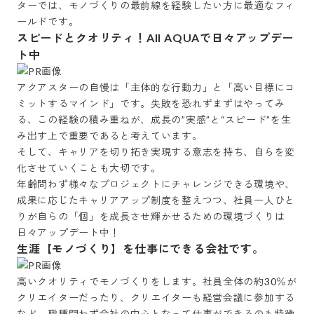
ターでは、モノづくりの最前線を経験したい方に最適なフィ
ールドです。
スピードとクオリティ！All AQUAで日々アップデー
ト中
アクアスターの自慢は「主体的な行動力」と「高い目標にコ
ミットするマインド」です。失敗を恐れずまずはやってみ
る、この経験の積み重ねが、成長の”実感”と“スピード”を生
み出す上で重要であると考えています。

そして、キャリアを切り拓き実現する意志を持ち、自らを変
化させていくことも大切です。

年齢問わず様々なプロジェクトにチャレンジできる環境や、
成果に応じたキャリアアップ制度を整えつつ、社員一人ひと
りが自らの「個」を成長させ輝かせるための環境づくりは
日々アップデート中！
生涯【モノづくり】を仕事にできる会社です。
高いクオリティでモノづくりをします。社員全体の約30％が
クリエイターだったり、クリエイターも経営会議に参加する
など、職種問わず会社の中心となって仕事ができるのも特徴