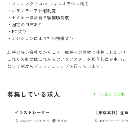
・オフィスグリコ/オフィスオアシス利用

・ボランティア休暇制度

・セミナー参加費全額補助制度

・固定の自席あり

・PC貸与

・ポジションにより社用携帯貸与

若手の多い会社だからこそ、成長への意欲は後押ししたい！

これらの制度はこれからのアクアスターを担う社員が中心と
なって制度のブラッシュアップを行っています。
募集している求人
すべて見る（
31
件）
イラストレーター
【東京本社】企画営
400万円〜650万円
東京都
450万円〜650万円