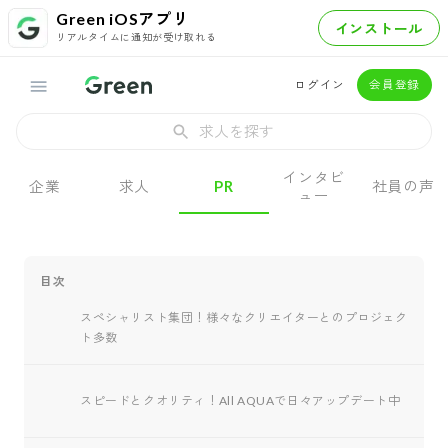
Green iOSアプリ
インストール
リアルタイムに通知が受け取れる
ログイン
会員登録
求人を探す
インタビ
企業
求人
PR
社員の声
ュー
目次
スペシャリスト集団！様々なクリエイターとのプロジェク
ト多数
スピードとクオリティ！All AQUAで日々アップデート中