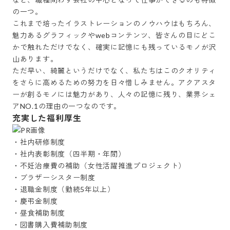
の一つ。

これまで培ったイラストレーションのノウハウはもちろん、
魅力あるグラフィックやwebコンテンツ、皆さんの目にどこ
かで触れただけでなく、確実に記憶にも残っているモノが沢
山あります。

ただ早い、綺麗というだけでなく、私たちはこのクオリティ
をさらに高めるための努力を日々惜しみません。アクアスタ
ーが創るモノには魅力があり、人々の記憶に残り、業界シェ
アNO.1の理由の一つなのです。
充実した福利厚生
・社内研修制度

・社内表彰制度（四半期・年間）

・不妊治療費の補助（女性活躍推進プロジェクト）

・ブラザーシスター制度

・退職金制度（勤続5年以上）

・慶弔金制度

・昼食補助制度

・図書購入費補助制度
