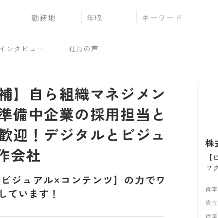
勤務地
年収
インタビュー
社員の声
補】自ら組織マネジメン
準備中企業の採用担当と
歓迎！デジタルとビジュ
株
作会社
【
ワ
【ビジュアル×コンテンツ】の力でワ
資
しています！
設
従