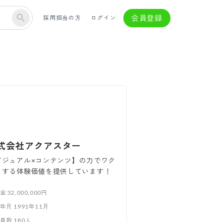
会員登録
採用担当の方
ログイン
式会社アクアスター
ビジュアル×コンテンツ】の力でワク
クする体験価値を提供しています！
本金
32,000,000円
立年月
1991年11月
業員数
180
人