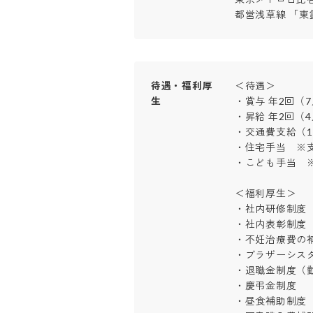
都営浅草線 「東
待遇・福利厚
＜待遇＞

生
・賞与 年2回（7月
・昇給 年2回（4月
・交通費支給（1
・住宅手当　※支
・こども手当　※支
＜福利厚生＞

・社内研修制度

・社内表彰制度（
・不妊治療費の補
・ブラザーシスター
・退職金制度（勤
・慶弔金制度

・昼食補助制度
