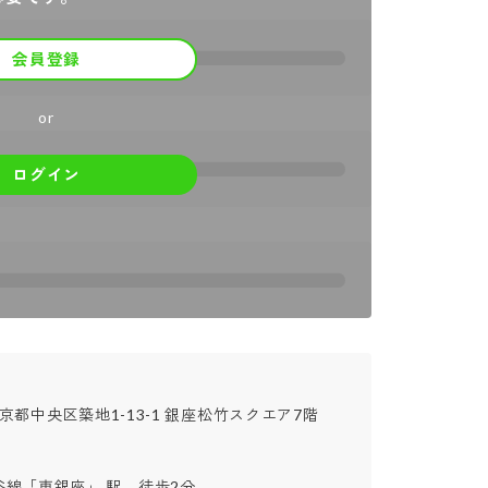
会員登録
or
ログイン
　東京都中央区築地1-13-1 銀座松竹スクエア7階

線「東銀座」 駅　徒歩2分
