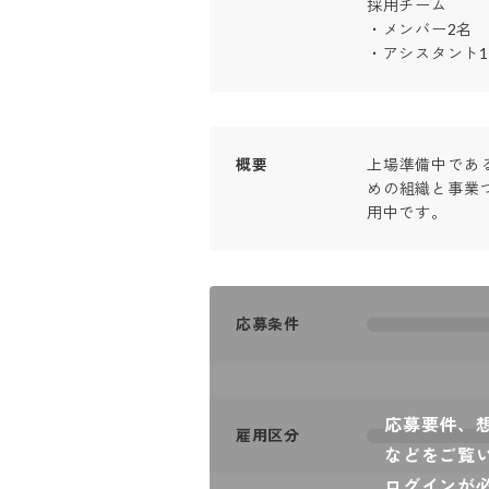
採用チーム

・メンバー2名

・アシスタント
概要
上場準備中であ
めの組織と事業
用中です。
応募条件
応募要件、
雇用区分
などをご覧
ログインが