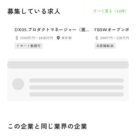
募集している求人
すべて見る（
10
件）
DX05.プロダクトマネージャー（医
FBSWオープンポ
療領域）
歓迎！／オペレータ
1000万円〜1800万円
東京都
204万円〜228万円
リモート勤務可
未経験歓迎
この企業と同じ業界の企業