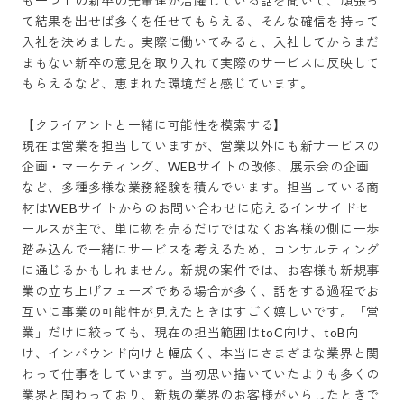
も一つ上の新卒の先輩達が活躍している話を聞いて、頑張っ
て結果を出せば多くを任せてもらえる、そんな確信を持って
入社を決めました。実際に働いてみると、入社してからまだ
まもない新卒の意見を取り入れて実際のサービスに反映して
もらえるなど、恵まれた環境だと感じています。

【クライアントと一緒に可能性を模索する】

現在は営業を担当していますが、営業以外にも新サービスの
企画・マーケティング、WEBサイトの改修、展示会の企画
など、多種多様な業務経験を積んでいます。担当している商
材はWEBサイトからのお問い合わせに応えるインサイドセ
ールスが主で、単に物を売るだけではなくお客様の側に一歩
踏み込んで一緒にサービスを考えるため、コンサルティング
に通じるかもしれません。新規の案件では、お客様も新規事
業の立ち上げフェーズである場合が多く、話をする過程でお
互いに事業の可能性が見えたときはすごく嬉しいです。「営
業」だけに絞っても、現在の担当範囲はtoC向け、toB向
け、インバウンド向けと幅広く、本当にさまざまな業界と関
わって仕事をしています。当初思い描いていたよりも多くの
業界と関わっており、新規の業界のお客様がいらしたときで