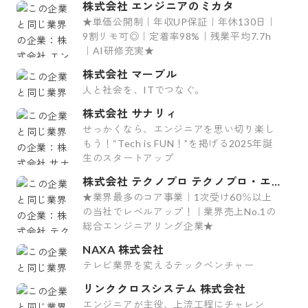
株式会社 エンジニアのミカタ
★単価公開制｜年収UP保証｜年休130日｜
9割リモ可◎｜定着率98%｜残業平均7.7h
｜AI研修充実★
株式会社 マーブル
人と社会を、ITでつなぐ。
株式会社 サナリィ
せっかくなら、エンジニアを思い切り楽し
もう！“Tech is FUN！”を掲げる2025年誕
生のスタートアップ
株式会社 テクノプロ テクノプロ・エ
ンジニアリング社
★業界最多のコア事業｜1次受け60％以上
の当社でレベルアップ！｜業界売上No.1の
総合エンジニアリング企業★
NAXA 株式会社
テレビ業界を変えるテックベンチャー
リンククロスシステム 株式会社
エンジニアが主役、上流工程にチャレン