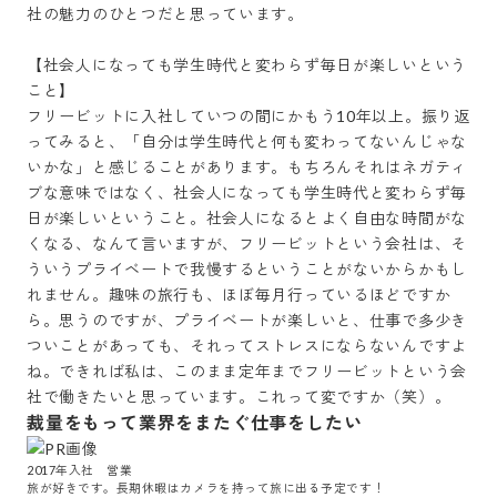
社の魅力のひとつだと思っています。

【社会人になっても学生時代と変わらず毎日が楽しいという
こと】

フリービットに入社していつの間にかもう10年以上。振り返
ってみると、「自分は学生時代と何も変わってないんじゃな
いかな」と感じることがあります。もちろんそれはネガティ
ブな意味ではなく、社会人になっても学生時代と変わらず毎
日が楽しいということ。社会人になるとよく自由な時間がな
くなる、なんて言いますが、フリービットという会社は、そ
ういうプライベートで我慢するということがないからかもし
れません。趣味の旅行も、ほぼ毎月行っているほどですか
ら。思うのですが、プライベートが楽しいと、仕事で多少き
ついことがあっても、それってストレスにならないんですよ
ね。できれば私は、このまま定年までフリービットという会
社で働きたいと思っています。これって変ですか（笑）。
裁量をもって業界をまたぐ仕事をしたい
2017年入社　営業

旅が好きです。長期休暇はカメラを持って旅に出る予定です！