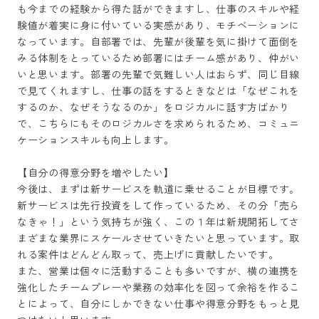
も今までの経験から得た話ができますし、仕事のスキルや経
験値が着実に身に付いている実感があり、モチベーションに
なっています。自部署では、先輩が後輩を気に掛けて面倒を
みる体制をとっているため部署にはチーム感があり、仲がい
いと思います。部署の先輩で気難しい人はおらず、同じ目線
で見てくれますし、仕事の話をするときなどは「なぜこれを
するのか、なぜそうなるのか」をロジカルに話す方ばかり
で、こちらにもそのロジカルさを求められるため、コミュニ
ケーションスキルも向上します。

【自分の得意分野を増やしたい】

今後は、まずは新サービスを軌道に乗せることが目標です。 
新サービスは先行投資をして作っているため、その分「売ら
なきゃ！」という気持ちが強く、この１年は新規開拓してさ
まざまな業界にスケールさせていきたいと思っています。取
れる案件はどんどん取って、売上げに貢献したいです。

また、営業は個々に活動することも多いですが、横の連携を
強化したチームプレーや業務の効率化を図って余裕を作るこ
とによって、自分にしかできない仕事や得意分野をもっと見