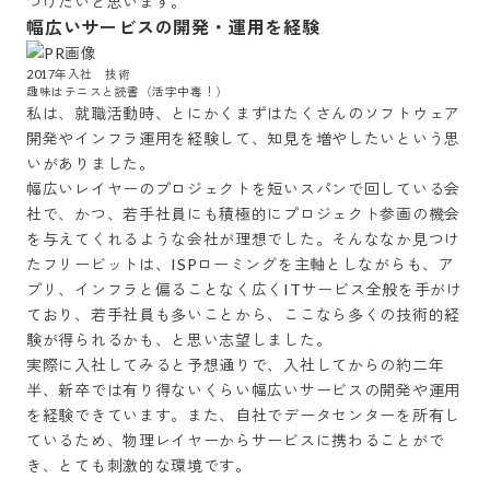
つけたいと思います。
幅広いサービスの開発・運用を経験
2017年入社　技術

趣味はテニスと読書（活字中毒！）
私は、就職活動時、とにかくまずはたくさんのソフトウェア
開発やインフラ運用を経験して、知見を増やしたいという思
いがありました。

幅広いレイヤーのプロジェクトを短いスパンで回している会
社で、かつ、若手社員にも積極的にプロジェクト参画の機会
を与えてくれるような会社が理想でした。そんななか見つけ
たフリービットは、ISPローミングを主軸としながらも、ア
プリ、インフラと偏ることなく広くITサービス全般を手がけ
ており、若手社員も多いことから、ここなら多くの技術的経
験が得られるかも、と思い志望しました。

実際に入社してみると予想通りで、入社してからの約二年
半、新卒では有り得ないくらい幅広いサービスの開発や運用
を経験できています。また、自社でデータセンターを所有し
ているため、物理レイヤーからサービスに携わることがで
き、とても刺激的な環境です。
