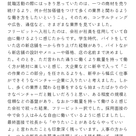
就職活動の際にはっきり思っていたのは、一つの商材を売り
続けるより、何か付加価値をつけて多くの業界と関わるよう
な働き方をしたいということ。そのため、コンサルティング
や広告、通信など、さまざまな業界を見ていました。

フリービットへ入社したのは、会社が社員を信用していて自
由に働けるように感じたからです。学生時代、バイトをして
いた店の新店舗を一から作り上げた経験があり、バイトなが
ら新店舗の設計やメニューや価格、店の名前まで決めまし
た。そのとき、ただ言われた通りに働くより裁量を持って働
く方が絶対に楽しいと感じ、大企業などに新卒で入って「こ
の作業のこの部分」を任されるよりも、新卒から幅広く仕事
ができそうなベンチャー企業に入りたいと考えました。しか
し、多くの業界と関わる仕事をするなら始まったばかりの小
さなベンチャーだと難しいだろうと思い、ある程度の規模と
信頼などの基盤があり、なおかつ裁量を持って働けると感じ
た会社で絞った結果、フリービット一択でした。採用面接の
中で会う人はみんな自由に働いているように感じましたし、
最終面接で社長から「やりたいことがあるならやっていい
よ」と言われたことも印象深く残っています。人事の方から