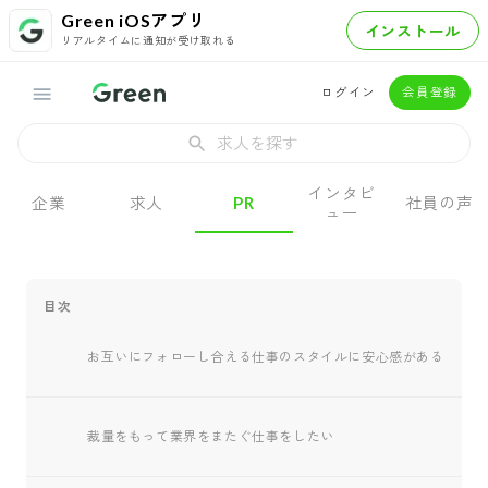
Green iOSアプリ
インストール
リアルタイムに通知が受け取れる
ログイン
会員登録
求人を探す
インタビ
企業
求人
PR
社員の声
ュー
目次
お互いにフォローし合える仕事のスタイルに安心感がある
裁量をもって業界をまたぐ仕事をしたい