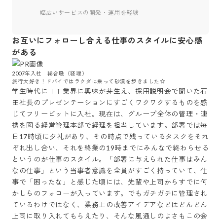
幅広いサービスの開発・運用を経験
お互いにフォローし合える仕事のスタイルに安心感
がある
2007年入社　総合職（経理）

旅行大好き！ドバイではラクダに乗って砂漠を歩きました☆
学生時代にＩＴ業界に興味が芽生え、採用説明会で聞いた石
田社長のプレゼンテーションにすごくワクワクするものを感
じてフリービットに入社。現在は、グループ全体の管理・連
携を図る経営管理本部で経理を担当しています。部署では毎
日17時頃に夕礼があり、その時点で残っているタスクをそれ
ぞれ出し合い、それを終業の19時までにみんなで終わらせる
というのが仕事のスタイル。「部署に与えられた仕事はみん
なの仕事」という当事者意識を全員がすごく持っていて、仕
事で「困ったな」と感じた頃には、先輩や上司からすでに何
かしらのフォローが入っています。でもガチガチに管理され
ているわけではなく、業務上の改善アイデアなどはどんどん
上司に取り入れてもらえたり、そんな風通しのよさもこの会