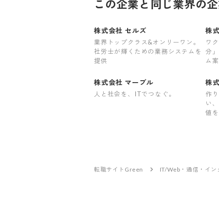
この企業と同じ業界の企
株式会社 セルズ
株式
業界トップクラス&オンリーワン。
ワク
社労士が輝くための業務システムを
分」
提供
ム案
タ
株式会社 マーブル
株式
人と社会を、ITでつなぐ。
作り
い、
値を
転職サイトGreen
IT/Web・通信・イ