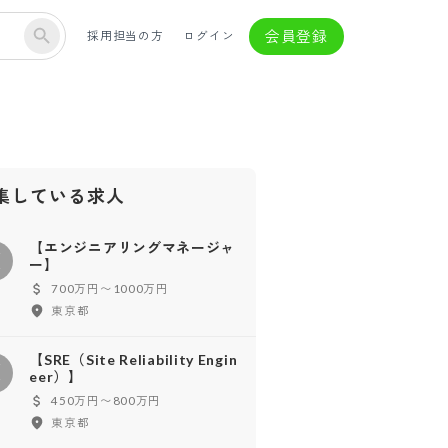
会員登録
採用担当の方
ログイン
集している求人
【エンジニアリングマネージャ
【
ー】
700万円〜1000万円
東京都
【SRE（Site Reliability Engin
【
eer）】
450万円〜800万円
東京都