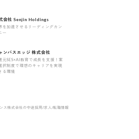
会社 Senjin Holdings
界を加速させるリーディングカン
ニー
ャンバスエッジ 株式会社
還元SES×AI教育で成長を支援！案
選択制度で理想のキャリアを実現
きる環境
ンス株式会社の中途採用/求人/転職情報