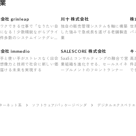
業
会社 grinleap
川十 株式会社
株式
ワクできる仕事で「なりたい自
独自の販売管理システムを軸に構築
世
になる！少数精鋭ながらプライ
した強みで急成長を遂げる老舗製造
パ
件多数のシステムインテグレー
業
会社 immedio
SALESCORE 株式会社
キ
手と使い手がストレスなく出会
SaaSとコンサルティングの融合で営
高
想像力と技術で社会に新しい価
業組織を進化させる、セールスイネ
件
届ける未来を実現する
ーブルメントのフロントランナー
で
ンターネット系
ソフトウェア/パッケージベンダ
デジタルエクスペリエ