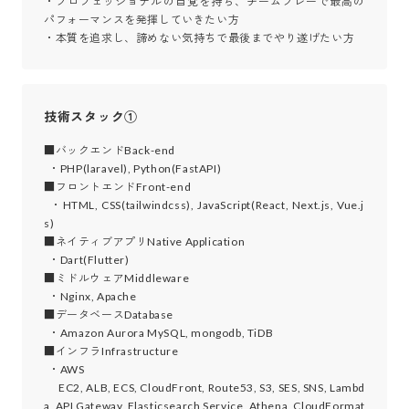
・プロフェッショナルの自覚を持ち、チームプレーで最高の
パフォーマンスを発揮していきたい方

・本質を追求し、諦めない気持ちで最後までやり遂げたい方
技術スタック①
■バックエンドBack-end

  ・PHP(laravel), Python(FastAPI) 

■フロントエンドFront-end

  ・HTML, CSS(tailwindcss), JavaScript(React, Next.js, Vue.j
s)

■ネイティブアプリNative Application

  ・Dart(Flutter)

■ミドルウェアMiddleware

  ・Nginx, Apache

■データベースDatabase

  ・Amazon Aurora MySQL, mongodb, TiDB

■インフラInfrastructure

  ・AWS

      EC2, ALB, ECS, CloudFront, Route53, S3, SES, SNS, Lambd
a, API Gateway, Elasticsearch Service, Athena, CloudFormat