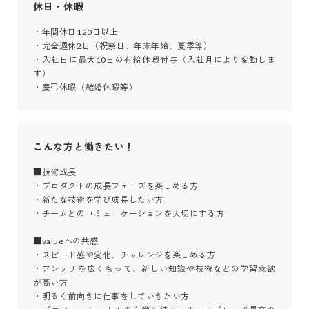
休日・休暇
・年間休日120日以上

・完全週休2日（祝祭日、年末年始、夏季等）

・入社日に最大10日の有給休暇付与（入社月により変動しま
す）

・慶弔休暇（結婚休暇等）
こんな方と働きたい！
■技術成長

・プロダクトの成長フェーズを楽しめる方

・新たな技術を学び成長したい方

・チームとのコミュニケーションを大切にする方

■valueへの共感

・スピード感や変化、チャレンジを楽しめる方

・アンテナを広くもって、新しい知識や技術などの学習意欲
が高い方

・明るく前向きに仕事をしていきたい方
