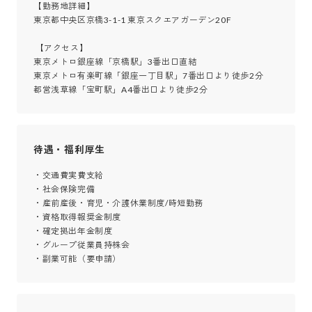
【勤務地詳細】

東京都中央区京橋3-1-1 東京スクエアガーデン20F

 【アクセス】

東京メトロ銀座線「京橋駅」3番出口直結

東京メトロ有楽町線「銀座一丁目駅」7番出口より徒歩2分

都営浅草線「宝町駅」A4番出口より徒歩2分
待遇・福利厚生
・交通費実費支給

・社会保険完備

・産前産後・育児・介護休業制度/時短勤務

・資格取得報奨金制度

・確定拠出年金制度

・グループ従業員持株会

・副業可能（要申請）