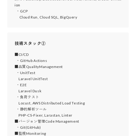
ion

  ・GCP

技術スタック②
■CI/CD

  ・GitHub Actions

■品質QualityManagement

  ・UnitTest

     Laravel UnitTest

  ・E2E

     Laravel Dusk

  ・負荷テスト

     Locust, AWS Distributed Load Testing

  ・静的解析ツール

     PHP-CS-Fixer, Larastan, Linter

■バージョン管理Code Management

  ・Git(GitHub)

■監視Monitoring
