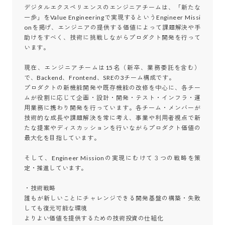
デジタルエクスペリエンスのエンジニアチームは、「新たな
一歩」をValue Engineeringで実現するというEngineer Missi
onを掲げ、エンジニアの提供する価値によって課題解決や手
助けをすべく、技術に挑戦しながらプロダクト開発を行って
います。

現在、エンジニアチームは15名（新卒、業務委託を含む）
で、Backend、Frontend、SREの3チーム構成です。

プロダクトの新機能開発や既存機能の改修を中心に、各チー
ムが役割に応じて企画・設計・開発・テスト・インフラ・運
用業務に携わり開発を行っています。各チーム・メンバーが
技術的な成長や課題解決を常に考え、事業や利用者視点で新
たな提案やディスカッションを行いながらプロダクト価値の
最大化を目指しています。

そして、Engineer Missionの実現にむけて３つの戦略を策
定・推進しています。

・技術戦略

誰もが新しいことにチャレンジできる開発基盤の構築・失敗
しても復元可能な環境

よりよい価値を提供するための技術投資の仕組化
