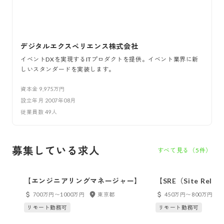
デジタルエクスペリエンス株式会社
イベントDXを実現するITプロダクトを提供。イベント業界に新
しいスタンダードを実装します。
資本金
9,975万円
設立年月
2007年08月
従業員数
49
人
募集している求人
すべて見る（
5
件）
【エンジニアリングマネージャー】
【SRE（Site Reliabi
Engineer）】
700万円〜1000万円
東京都
450万円〜800万円
リモート勤務可
リモート勤務可