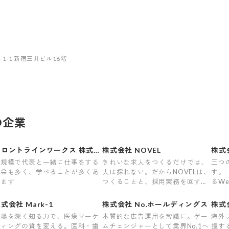
-1-1 新宿三井ビル16階
の企業
フロントラインワークス 株式会
株式会社 NOVEL
株式会
社
小規模で代表と一緒に仕事をする
きれいな求人をつくるだけでは、
三つ
機会も多く、学べることが多くあ
人は採れない。だからNOVELは、
す。
ります
つくることと、採用実務を回すこ
るW
との両方をやります。
式会社 Mark-1
株式会社 No.ホールディングス
株式
現場を深く知る力で、医療マーケ
本質的な広告運用を常識に。ゲー
海外
ティングの質を変える。医科・歯
ムチェンジャーとして業界No.1へ
援す