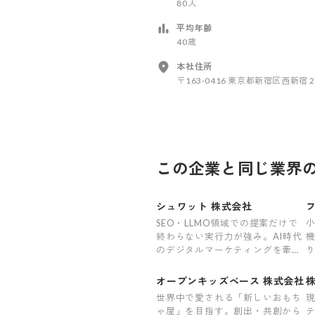
80人
平均年齢
40歳
本社住所
〒163-0416 東京都新宿区西新宿 2
この企業と同じ業界
シュワット 株式会社
SEO・LLMO領域での提案だけで
終わらない実行力が強み。AI時代
のデジタルマーケティングを牽引
する
オープンキッズベース 株式会社
株
世界中で愛される「新しいおもち
ゃ屋」を目指す。創出・共創から