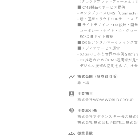
【クラウドプラットフォームとデ
■ CMS製品のサービス提供
- エンタプライズCMS「Connecty
- 新・国産クラウドCDPサービス「C
■ サイトデザイン・UX設計・開
- コーポレートサイト・IR・グロ
- EC/会員サイト構築
■ DX＆デジタルマーケティング
■メディアサービス運営
- SDGsの日本と世界の事例を配信す
- DX推進のためのCMS活用術が見
- デジタル技術の活用を広げ、社会
株式公開（証券取引所）
非上場
主要株主
株式会社WOW WORLD GROUP
主要取引先
株式会社アデランス サーモス株式
株式会社 株式会社寺岡精工 株式会
従業員数