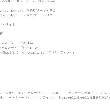
ジタルコミュニケーション支援総合事業】
 CMS on Demand」の開発/サービス提供
onnecty CDP」の開発/サービス提供
発
ーバルサイト
支援
るメディア「SDGs fan」
つかるメディア「CMS NEWS」
を発展させていく「DIGITALTEC（デジタルテック）」
会社 株式会社サンゲツ 株式会社ドトールコーヒー ポッカサッポロフード&ビバ
社ソニー・ミュージックエンタテインメント DIC株式会社 株式会社日清製粉グルー