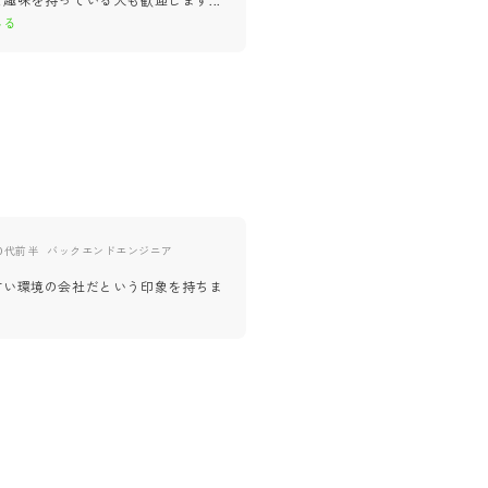
な趣味を持っている人も歓迎します
...
心が折れそうなときは
...
もっとみ
みる
0代前半
バックエンドエンジニア
すい環境の会社だという印象を持ちま