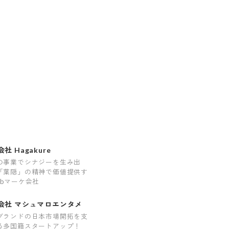
社 Hagakure
の事業でシナジーを生み出
「葉隠」の精神で価値提供す
ebマーケ会社
会社 マシュマロエンタメ
ブランドの日本市場開拓を支
る多国籍スタートアップ！