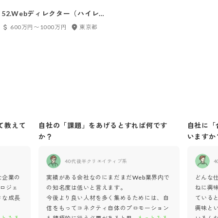
52.Webディレクター（ハイレ
イヤー）
600万円〜1000万円
東京都
て教えて
自社の「課題」をあげるとすれば何です
自社に「
か？
いますか
40代後半
クリエイティブ系
4
な企業の
実績がある会社なのにまだまだWeb業界内で
どんな
ロジェ
の知名度は低いと言えます。
ねに興
きな成長
今後より良い人材を多く集めるためには、自
ている
信をもってコネクティ自体のプロモーション
興味と