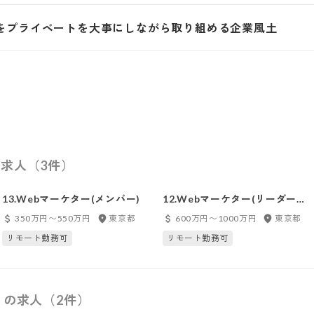
をプライベートを大事にしながら取り組める企業風土
求人（3件）
13.Webマーケター(メンバー)
12.Webマーケター(リーダー候
補)
350万円〜550万円
東京都
600万円〜1000万円
東京都
リモート勤務可
リモート勤務可
）の求人（2件）