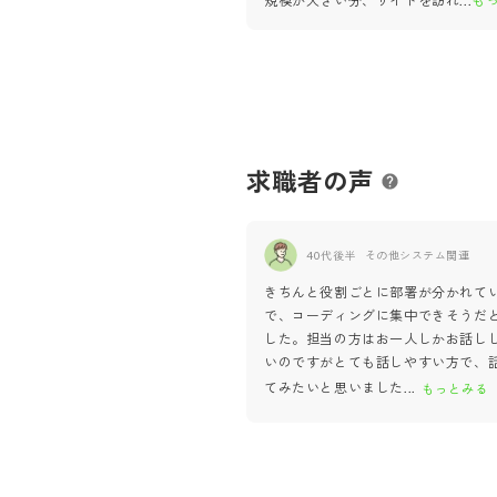
規模が大きい分、サイトを訪れ
...
も
求職者の声
40代後半
その他システム関連
きちんと役割ごとに部署が分かれて
で、コーディングに集中できそうだ
した。担当の方はお一人しかお話し
いのですがとても話しやすい方で、
てみたいと思いました
...
もっとみる