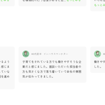
っとみる
も積極的に行う必要があると思
...
もっとみる
いろん
もっと
40代前半
インハウスマーケター
4
いるよう
子育てをされている方でも働きやすそうな企
働きや
と感じま
業だと感じました。面談いただいた担当者の
した。
していな
方も気さくな方で落ち着いていて会社の雰囲
話を進め
気が伝わってきました。