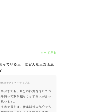
すべて見る
合っている人」はどんな人だと思
自社に「合っていない人」はど
？
思いますか？
0代後半
クリエイティブ系
40代後半
クリエイティブ系
仕事がきても、自分の能力を信じてつ
手掛けるサイトの規模が大きい分
味を持って取り組もうとする人が合っ
ロジェクトが長期間にわたるため
と思います。
ない人は合っていないかなと思い
いう点で言えば、仕事以外の部分でも
もちろんチームワークで進めてい