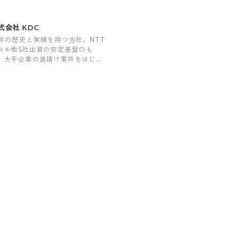
式会社 KDC
6年の歴史と実績を持つ当社。NTT
コモ他5社出資の安定基盤のも
、大手企業の直請け案件をはじめ
彩なプロジェクトを手掛けていま
。