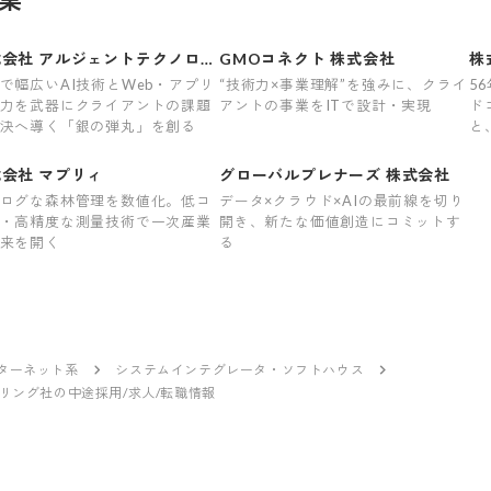
式会社 アルジェントテクノロジ
GMOコネクト 株式会社
株
で幅広いAI技術とWeb・アプリ
“技術力×事業理解”を強みに、クライ
5
力を武器にクライアントの課題
アントの事業をITで設計・実現
ド
決へ導く「銀の弾丸」を創る
と
多
す
会社 マプリィ
グローバルプレナーズ 株式会社
ログな森林管理を数値化。低コ
データ×クラウド×AIの最前線を切り
・高精度な測量技術で一次産業
開き、新たな価値創造にコミットす
来を開く
る
ンターネット系
システムインテグレータ・ソフトハウス
リング社の中途採用/求人/転職情報