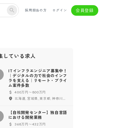
会員登録
採用担当の方
ログイン
集している求人
ITインフラエンジニア募集中！
｜デジタルの力で社会のインフ
ラを支える｜リモート・プライ
ム案件多数
400万円〜800万円
北海道, 宮城県, 東京都, 神奈川県, 千葉県, 埼玉県, 茨城県, 栃木県, 群馬県, 長野県, 愛知県, 三重県, 大阪府, 兵庫県, 広島県, 高知県, 福岡県
【自社開発センター】独自言語
【
における開発業務
368万円〜432万円