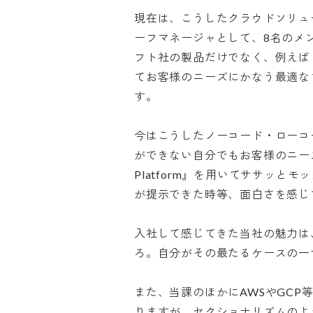
現在は、こうしたクラウドソリュ
ーフマネージャとして、8名のメ
フト社の製品だけでなく、例えば『
てお客様のニーズにかなう最適な
す。

今はこうしたノーコード・ローコ
ができない自分でもお客様のニーズをざっ
Platform』を用いてササッ
が提示できた時等、面白さを感じてい
入社して感じてきた当社の魅力は
ろ。自分がその最たるケースの一つだ
また、当課のほかにAWSやGC
りますが、セクショナリズムのよ