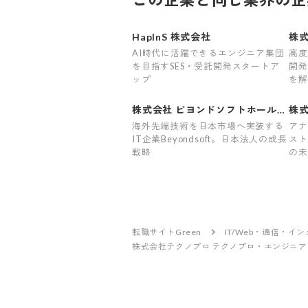
HapInS 株式会社
株
ー
AI時代に活躍できるエンジニア集団
高度
を目指すSES・受託開発スタートア
開発
ップ
を解
株式会社 ビヨンドソフトホールデ
株式
ィングス
海外先端技術を日本市場へ実装する
アナ
IT企業Beyondsoft。日本法人の成長
スト
戦略
の未
転職サイトGreen
IT/Web・通信・イ
株式会社テクノプロ テクノプロ・エンジニア