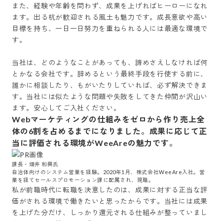
また、経験や年齢を問わず、成果を上げればヒーローになれ
ます。出る杭が歓迎される風土も魅力です。成長意欲や高い
目標を持ち、一日一日努力を重ねられる人には最適な環境で
す。

当社は、どのようなことがあっても、諦めさえしなければ何
とかなる会社です。辞めるという最終手段を行使する前に、
誰かに相談したり、もがいたりしていれば、必ず解決できま
す。当社には似たような問題や失敗をしてきた仲間が沢山い
ます。安心してご入社ください。
Webマーケティングの仕組みをゼロから作り売上全
体の6割を占めるまでになりました。成果に応じて正
当に評価される環境がWeeAreの魅力です。
課長・畑井 和興氏

自治体向けのシステム営業を経験。2020年1月、株式会社WeeAre入社。営
業を経てセールスプロモーション課に配属され、現職。
私が前職時代に転職を決意したのは、成果に対する正当な評
価がされる環境で働きたいと思ったからです。当社には成果
を上げた分だけ、しっかり還元される仕組みが整っていまし