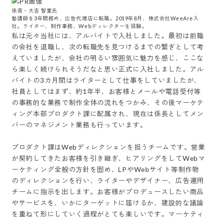
係長・大吉 智寛氏

塾講師を3年間務め、広告代理店に転職。2019年8月、株式会社WeeAre入
社。ライター、制作事務、Webディレクターを経験。
私は元々当社には、アルバイトで入社しました。最初は前職
の会社を退職し、次の転職先を見つけるまでの繋ぎとして考
えていましたが、会社の明るい雰囲気に魅力を感じ、ここな
ら楽しく続けられそうだなと思い正式に入社しました。アル
バイトの3カ月間はライターとして仕事をしていましたが、
社員としてはまず、約1年半、お客様とメールや電話受付等
の事務的な業務で制作全体の流れをつかみ、その後マーケテ
ィング本部プロダクト課に配属され、現在は係長としてメン
バーのマネジメント業務も行っています。

プロダクト課はWebディレクションを担うチームです。営業
が契約してきたお客様を引き継ぎ、ヒアリングをしてWebマ
ーケティング全般の方針を固め、LPやWebサイト等制作物
のディレクションを行い、ライターやデザイナー、広告運用
チームに指示を出します。お客様がプロデュースしたい商品
やサービスを、いかにターゲットに届けるか、建設的な議論
を重ねて形にしていく過程がとても楽しいです。マーケティ