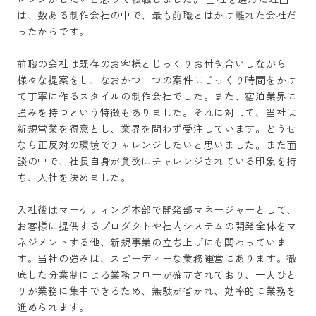
は、数ある制作会社の中で、最も前職とはかけ離れた会社だ
ったからです。

前職の会社は既存のお客様とじっくりお付き合いしながら
様々な提案をし、なおかつ一つの案件にじっくり時間をかけ
て丁寧に作るスタイルの制作会社でした。また、宿泊業界に
強みを持つという特徴もありました。それに対して、当社は
新規営業を得意とし、業界を問わず受注しています。どうせ
なら正反対の環境でチャレンジしたいと思いました。また面
談の中で、社長自身が貪欲にチャレンジされている印象を持
ち、入社を決めました。

入社後はマーケティング本部で開発部マネージャーとして、
お客様に提供するプロダクトや社内システムの開発全体をマ
ネジメントする他、新規事業の立ち上げにも関わっていま
す。当社の強みは、スピーディーな業務運営にあります。徹
底した分業制による業務フローが確立されており、一人ひと
りが業務に集中できるため、無駄が省かれ、効率的に業務を
進められます。
