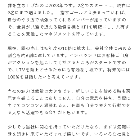
課を立ち上げたのは2023年です。2名でスタートし、現在は
9名にまで増えました。目指すゴールさえ決まっていれば、
自分のやり方で頑張ってくれるメンバーが揃っていますの
で、全員が共通で追える数値目標とKPIを明確にし、共有す
ることを意識したマネジメントを行っています。

現在、課の売上は初年度の10倍に拡大し、会社全体に占める
割合も約6割に達しています。インバウンドはお客様ご自身
がアクションを起こしてくださるところがスタートですの
で、LTVを向上させるためにも有効な手段です。将来的には
100%を目指したいと考えています。

当社の魅力は裁量の大きさです。新しいことを始める時も窮
屈さを感じることはありません。自分の意思を持ち、目標に
向けてコツコツと頑張れる人、何事も自分で考えて行動でき
る人なら活躍できる会社だと思います。

少しでも当社に関心を持っていただけたなら、まずは気軽に
話を聞きに来ていただければ嬉しいです。いろいろな社員と