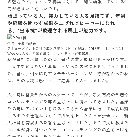
の魅力です。キャリア構築に向けて一緒に頑張っていける仲
間が増えたら嬉しいです。
頑張っている人、努力している人を見捨てず、年齢
や経験を問わず成果を上げればヒーローになれ
る。“出る杭”が歓迎される風土が魅力です。
係長・安原 和紀氏

アミューズメント会社で海外店舗立ち上げを経験。2016年11月、株式会社
WeeAre入社。営業を経てコンサルティング部配属。
私が当社に応募したのは、当時の求人原稿がきっかけです。
「人生を変えたい人募集」といった内容に惹き付けられまし
た。当時、何かに対するモチベーションや目標がなかった私
は、その原稿に触発されて応募して入社しました。

入社時は営業部からのスタートでしたが、新人育成の部署や
コンサルティング部等の立ち上げに携わってきました。営業
部の時にアポイントを取るところから営業に行って成約に繋
げるまでの仕組みづくりで成果を上げたことが評価され、新
入社員を育成する部署を立ち上げました。そこで人に教える
スキルが身に付いたため、コンサルティング部の立ち上げを
任せていただき、現在に至っています。
