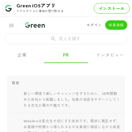
Green iOSアプリ
インストール
リアルタイムに通知が受け取れる
ログイン
会員登録
求人を探す
企業
PR
インタビュー
目次
新しい環境で新しいチャレンジをするために、18年間勤
めた会社から転職しました。社員の成長をサポートしてく
れる文化が最大の魅力です。
WeeAreは変化を大切にする会社です。現状に満足せず、
お客様や同僚から得られるものは貪欲に吸収しながら成長