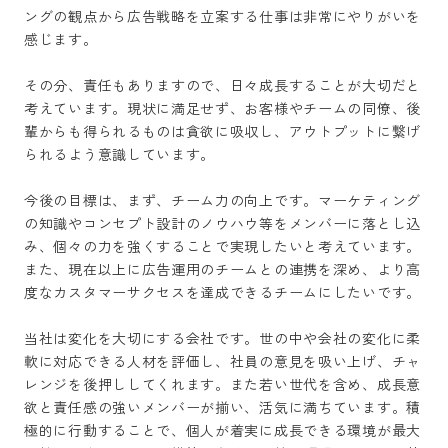
ングの観点から広告戦略を立案する仕事は非常にやりがいを
感じます。

その分、責任もありますので、日々成長することが大切だと
考えています。現状に満足せず、お客様やチームの同僚、後
輩からも得られるものは貪欲に吸収し、アウトプットに繋げ
られるよう意識しています。

今後の目標は、まず、チーム力の向上です。マーケティング
の知識やコンセプト設計のノウハウ等をメンバーに落とし込
み、個々の力を強くすることで実現したいと考えています。
また、現在以上に広告運用のチームとの連携を深め、より高
度なカスタマーサクセスを達成できるチームにしたいです。

当社は変化を大切にする会社です。世の中や会社の変化に柔
軟に対応できる人材を評価し、社員の意見を吸い上げ、チャ
レンジを後押ししてくれます。また若い世代を含め、成長意
欲と責任感の強いメンバーが揃い、活気に満ちています。積
極的に行動することで、個人が着実に成長できる環境が最大