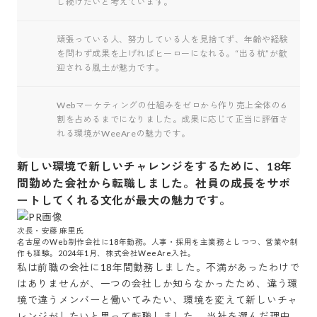
し続けたいと考えています。
頑張っている人、努力している人を見捨てず、年齢や経験
を問わず成果を上げればヒーローになれる。“出る杭”が歓
迎される風土が魅力です。
Webマーケティングの仕組みをゼロから作り売上全体の6
割を占めるまでになりました。成果に応じて正当に評価さ
れる環境がWeeAreの魅力です。
新しい環境で新しいチャレンジをするために、18年
間勤めた会社から転職しました。社員の成長をサポ
ートしてくれる文化が最大の魅力です。
次長・安藤 麻里氏

名古屋のWeb制作会社に18年勤務。人事・採用を主業務としつつ、営業や制
作も経験。2024年1月、株式会社WeeAre入社。
私は前職の会社に18年間勤務しました。不満があったわけで
はありませんが、一つの会社しか知らなかったため、違う環
境で違うメンバーと働いてみたい、環境を変えて新しいチャ
レンジがしたいと思って転職しました。 当社を選んだ理由