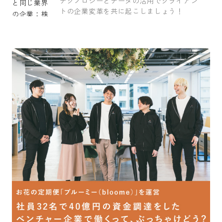
テクノロジーとデータの活用でクライアン
トの企業変革を共に起こしましょう！
採用をお考えの方
運営会社
プライバシーポリシー
セキュリティポリシー
利用者情報の外部送信
利用規約
よくある質問
サイトマップ
Green Identity
Copyright© Atrae, Inc. All Right Reserved.
転職サイトGreen
IT/Web・通信・インターネット系
Webマーケテ