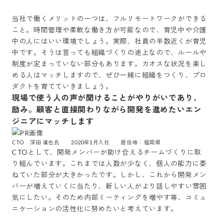
当社で働くメリットの一つは、フルリモートワークができる
こと。時間管理や柔軟な働き方が可能なので、育児中や介護
中の人にはいい環境でしょう。実際、社員の半数近くが育児
中です。そうは言っても組織づくりの途上なので、ルールや
制度が定まっていない部分もあります。カオスな状況を楽し
める人はマッチしますので、ぜひ一緒に組織をつくり、プロ
現場で使う人の声が聞けることがやりがいであり、
励み。顧客と直接関わりながら開発を進めたいエン
ジニアにマッチします
CTO　深田 達也氏　　2020年1月入社　　居住地：福岡県
CTOとして、開発メンバーが助け合えるチームづくりに取
り組んでいます。これまでは人数が少なく、個人の能力に委
ねていた部分が大きかったです。しかし、これから開発メン
バーが増えていくに当たり、新しい人がより話しやすい雰囲
気にしたい。そのため内部ミーティングを増やす等、コミュ
ニケーションの活性化に努めたいと考えています。
