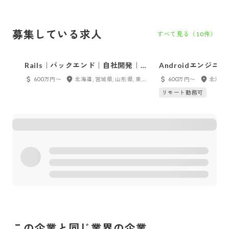
募集している求人
すべて見る（
10
件）
Rails｜バックエンド｜自社開発｜AI
Androidエンジニ
駆動開発｜国内フルリモート｜フレ
国内フルリモート｜
600万円〜
北海道, 宮城県, 山形県, 東京都, 神奈川県, 千葉県, 埼玉県, 茨城県, 栃木県, 群馬県, 新潟県, 石川県, 長野県, 愛知県, 岐阜県, 大阪府, 兵庫県, 京都府, 滋賀県, 奈良県, 岡山県, 広島県, 香川県, 福岡県, 鹿児島県, フルリモート
600万円〜
ックス｜Webエンジニア
Kotlin
リモート勤務可
この企業と同じ業界の企業