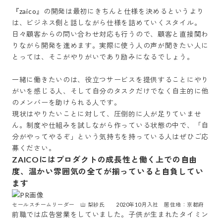
『zaico』の開発は最初にきちんと仕様を決めるというより
は、ビジネス側と話しながら仕様を詰めていくスタイル。
日々顧客からの問い合わせ対応も行うので、顧客と直接関わ
りながら開発を進めます。実際に使う人の声が聞きたい人に
とっては、そこがやりがいであり励みになるでしょう。

一緒に働きたいのは、役立つサービスを提供することにやり
がいを感じる人、そして自分のタスクだけでなく自主的に他
のメンバーを助けられる人です。

現状はやりたいことに対して、圧倒的に人が足りていませ
ん。制度や仕組みを試しながら作っている状態の中で、「自
分がやってやるぞ」という気持ちを持っている人はぜひご応
募ください。
ZAICOにはプロダクトの成長性と働く上での自由
度、温かい雰囲気の全てが揃っていると自負してい
ます
セールスチームリーダー　山 梨紗氏　　2020年10月入社　居住地：京都府
前職では広告営業をしていました。子供が生まれたタイミン