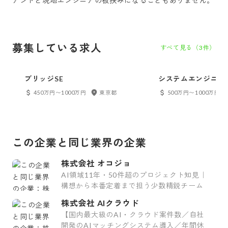
アントと現地エンジニアの板挟みになることもありません。
募集している求人
すべて見る（
3
件）
ブリッジSE
システムエンジニア
450万円〜1000万円
東京都
500万円〜1000万円
この企業と同じ業界の企業
株式会社 オコジョ
AI領域11年・50件超のプロジェクト知見｜
構想から本番定着まで担う少数精鋭チーム
株式会社 AIクラウド
【国内最大級のAI・クラウド案件数／自社
開発のAIマッチングシステム導入／年間休