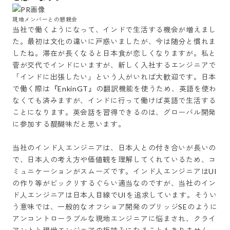
現地メンバーとの懇親会
当社で働くようになって、インドで生活する機会が増えまし
た。最初は文化の違いに戸惑いましたが、今は随分と慣れま
したね。滞在が長くなると日本食が恋しくなりますが。私と
菅が交代でインドにいますが、新しく入社するエンジニアで
「インドに出張したい」という人がいれば大歓迎です。日本
で働く際は『EnkinGT』の翻訳機能を使うため、英語を使わ
なくても済みますが、インドに行って働けば英語で生活する
ことになります。英会話を習得できるのは、グローバル開発
に参加する醍醐味だと思います。

当社のインド人エンジニアは、日本人との付き合いが長いの
で、日本人の考え方や価値観を理解してくれているため、コ
ミュニケーションがスムーズです。インド人エンジニアはUI
の作り等がビックリするぐらい適当なのですが、当社のイン
ド人エンジニアは日本人目線でUIを追求しています。そうい
う意味では、一般的なオフショア開発のブリッジSEのように
アンコントローラブルな現地エンジニアに悩まされ、クライ