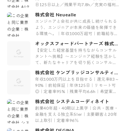
日125日以上／残業平均7.8h／充実の福利
厚生29制度／平均案件紹介数61件】
株式会社 Neuealle
エンジニアと会社が共に成長し続けられる
よう、エンジニアが本来の価値を発揮でき
る環境へ。｜年収1000万超可｜前職給与保
証｜最上流案件｜裁量大
オックスフォードパートナーズ 株式会
社
【安定した経営基盤を持ちながらコンサル
タントへ挑戦】〜エンジニア経験を活かし
て、新たなキャリアを切り拓くコンサルテ
ィング会社〜
株式会社 ケンブリッジコンサルティン
グ
年収1000万円以上を目指せる｜還元率83～
90%｜前給保証｜年休125日｜リモート可
◎｜定着率95%｜残業平均6.6h｜希望案件
率100%
株式会社 システムコーディネイト
創業40年超・40期以上黒字｜公共・医療・
金融を支える独立系SIer｜主要顧客と20年
以上取引｜定着率96％
株式会社 DEGINA