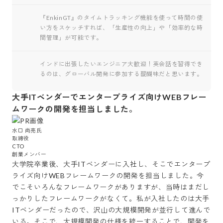
『EnkinGT』のタイムトラッキング機能を使って時間の使
い方をスケッチすれば、「生産性の向上」や「効率的な時
間管理」が可能です。
インドに出張したいエンジニア大歓迎！英会話を習得でき
るのは、グローバル開発に参加する醍醐味だと思います。
大手ITベンダーでエンタープライズ向けWEBフレー
ムワークの開発を担当しました。
水口 尚亮氏

取締役

CTO

創業メンバー
大学院卒業後、大手ITベンダーに入社し、そこでエンタープ
ライズ向けWEBフレームワークの開発を担当しました。今
でこそいろんなフレームワークがありますが、当時はまだし
っかりしたフレームワークがなくて。私が入社したのは大手
ITベンダーだったので、沢山の大規模開発が並行して進んで
いる。そこで、大規模開発の仕様を統一することで、開発を