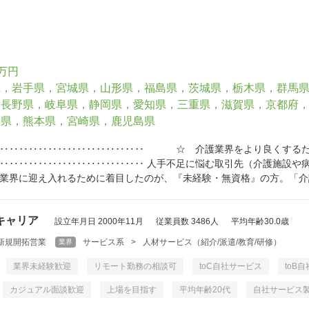
0万円
県，岩手県，宮城県，山形県，福島県，茨城県，栃木県，群馬
，長野県，岐阜県，静岡県，愛知県，三重県，滋賀県，京都府
岡県，熊本県，宮崎県，鹿児島県
‥‥‥‥‥‥‥‥‥‥‥‥‥‥‥‥ ☆ 介護業界をより良くする
‥‥‥‥‥‥‥‥‥‥‥‥‥‥‥ 人手不足に悩む取引先（介護施設や病
業界に迎え入れるために着目したのが、『未経験・無資格』の方。「介護
キャリア
設立年月日 2000年11月
従業員数 3486人
平均年齢30.0歳
新規開拓営業
サービス系
>
人材サービス（紹介/派遣/教育/研修）
業界
業界未経験歓迎
リモート勤務の相談可
toC自社サービス
toB
カジュアル面談歓迎
上場を目指す
平均年齢20代
自社サービス