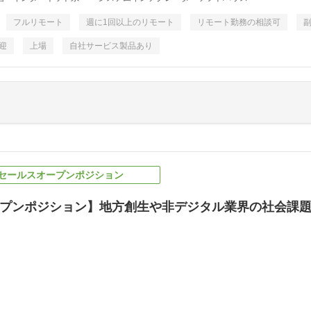
フルリモート
週に1回以上のリモート
リモート勤務の相談可
迎
上場
自社サービス製品あり
／セールスオープンポジション
プンポジション】地方創生や非デジタル業界の社会課題