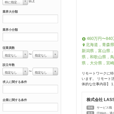
以上
特に指定しない
業界大分類
業界小分類
460万円〜84
北海道，青森
従業員数
新潟県，富山県
〜
指定なし
指定なし
県，和歌山県，
県，大分県，宮
設立年数
〜
指定なし
指定なし
リモートワークに特
います。 リモート
求人に関する条件
体的な仕事内容】 1
株式会社 LASS
企業に関する条件
サービス職（
職種
IT/Web
業界