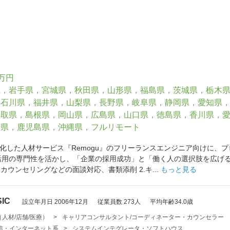
0万円
県，岩手県，宮城県，秋田県，山形県，福島県，茨城県，栃木
，石川県，福井県，山梨県，長野県，岐阜県，静岡県，愛知県
鳥取県，島根県，岡山県，広島県，山口県，徳島県，香川県，
崎県，鹿児島県，沖縄県，フルリモート
化した人材サービス『Remogu』のフリーランスエンジニア向けに、
活用の専門性を活かし、「企業の採用成功」と「働く人の選択肢を広げ
.カウンセリングなどの面談対応、書類添削 2.キ...
もっと見る
IC
設立年月日 2006年12月
従業員数 273人
平均年齢34.0歳
人材/店舗/医療）
>
キャリアコンサルタント/コーディネーター・カウンセラー
・通信・インターネット系
>
システムインテグレータ・ソフトハウス