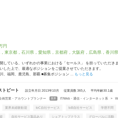
0万円
県，東京都，石川県，愛知県，京都府，大阪府，広島県，香川
トの展開している、いずれかの事業における「セ
伺いした上で、最適なポジションをご提案させていただきます。
、福岡、鹿児島、那覇 ■募集ポジション ...
もっと見る
ストビート
設立年月日 2013年10月
従業員数 365人
平均年齢30.1歳
企画営業・アカウントプランナー
IT/Web・通信・インターネット系
>
業界
業界未経験歓迎
toC自社サービス
toB自社サービス
学歴不問
迎
自社サービス製品あり
シェアトップクラス
グローバルに活動