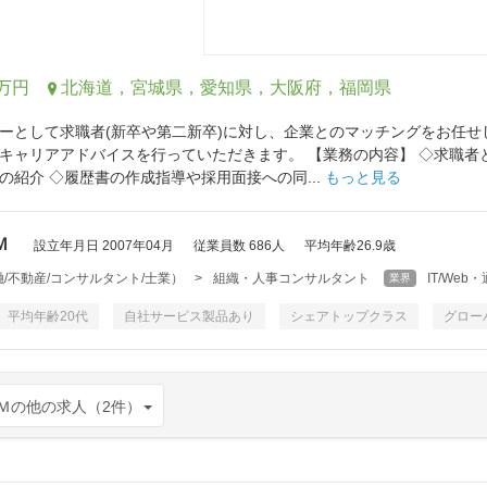
0万円
北海道，宮城県，愛知県，大阪府，福岡県
ーとして求職者(新卒や第二新卒)に対し、企業とのマッチングをお任せ
キャリアアドバイスを行っていただきます。 【業務の内容】 ◇求職者との
の紹介 ◇履歴書の作成指導や採用面接への同...
もっと見る
Ｍ
設立年月日 2007年04月
従業員数 686人
平均年齢26.9歳
/不動産/コンサルタント/士業）
>
組織・人事コンサルタント
IT/We
業界
平均年齢20代
自社サービス製品あり
シェアトップクラス
グロー
Ｍの他の求人（2件）