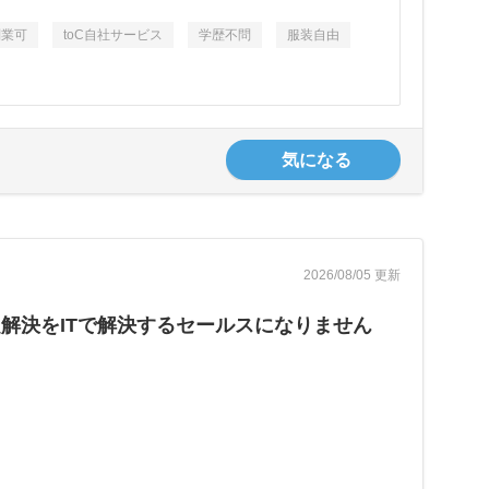
副業可
toC自社サービス
学歴不問
服装自由
気になる
2026/08/05 更新
解決をITで解決するセールスになりません