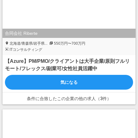
合同会社 Riberte
北海道/青森県/岩手県...
550万円〜700万円
ITコンサルティング
【Azure】PM/PMO/クライアントは大手企業/原則フルリ
モート/フレックス/副業可/女性社員活躍中
気になる
条件に合致したこの企業の他の求人（3件）