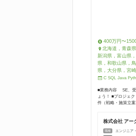
400万円〜150
北海道，青森
新潟県，富山県
県，和歌山県，
県，大分県，宮
C
SQL
Java
Pyt
■業務内容 SE、
ょう！ ■プロジェ
件（戦略・施策立案
株式会社 アー
エンジニア
職種