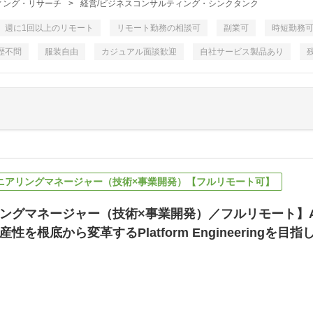
ィング・リサーチ
>
経営/ビジネスコンサルティング・シンクタンク
週に1回以上のリモート
リモート勤務の相談可
副業可
時短勤務
歴不問
服装自由
カジュアル面談歓迎
自社サービス製品あり
ジニアリングマネージャー（技術×事業開発）【フルリモート可】
ングマネージャー（技術×事業開発）／フルリモート】A
性を根底から変革するPlatform Engineeringを目