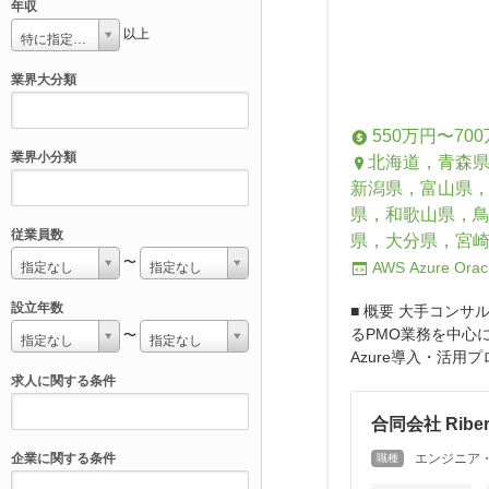
年収
以上
特に指定しない
業界大分類
550万円〜70
業界小分類
北海道，青森
新潟県，富山県
県，和歌山県，
従業員数
県，大分県，宮
〜
AWS
Azure
Orac
指定なし
指定なし
設立年数
■ 概要 大手コン
るPMO業務を中心
〜
指定なし
指定なし
Azure導入・活用
求人に関する条件
合同会社 Riber
企業に関する条件
エンジニア
職種