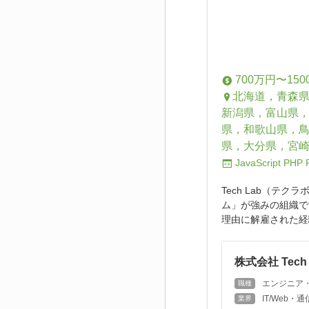
700万円〜150
北海道，青森
新潟県，富山県
県，和歌山県，
県，大分県，宮
JavaScript
PHP
Tech Lab（テ
ム」が強みの組織で
理由に解雇された経
株式会社 Tech 
エンジニア
職種
IT/Web
業界