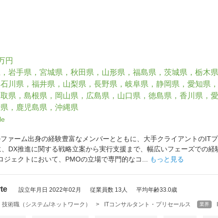
0万円
県，岩手県，宮城県，秋田県，山形県，福島県，茨城県，栃木
，石川県，福井県，山梨県，長野県，岐阜県，静岡県，愛知県
鳥取県，島根県，岡山県，広島県，山口県，徳島県，香川県，
崎県，鹿児島県，沖縄県
le
サルファーム出身の経験豊富なメンバーとともに、大手クライアントのIT
に、DX推進に関する戦略立案から実行支援まで、幅広いフェーズでの経験
プロジェクトにおいて、PMOの立場で専門的なコ...
もっと見る
te
設立年月日 2022年02月
従業員数 13人
平均年齢33.0歳
・技術職（システム/ネットワーク）
>
ITコンサルタント・プリセールス
業界