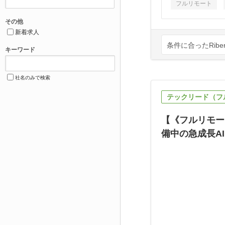
フルリモート
その他
新着求人
条件に合ったRibe
キーワード
社名のみで検索
テックリード（フ
【《フルリモー
備中の急成長A