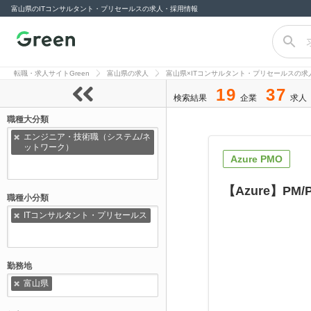
富山県のITコンサルタント・プリセールスの求人・採用情報
転職サイト
Green（グリー
転職・求人サイトGreen
富山県の求人
富山県×ITコンサルタント・プリセールスの求
ン）
19
37
検索結果
企業
求人
職種大分類
エンジニア・技術職（システム/ネ
ットワーク）
Azure PMO
【Azure】P
職種小分類
ITコンサルタント・プリセールス
勤務地
富山県