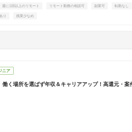
週に1回以上のリモート
リモート勤務の相談可
副業可
転勤なし
あり
残業少なめ
ジニア
】働く場所を選ばず年収＆キャリアアップ！高還元・案件選