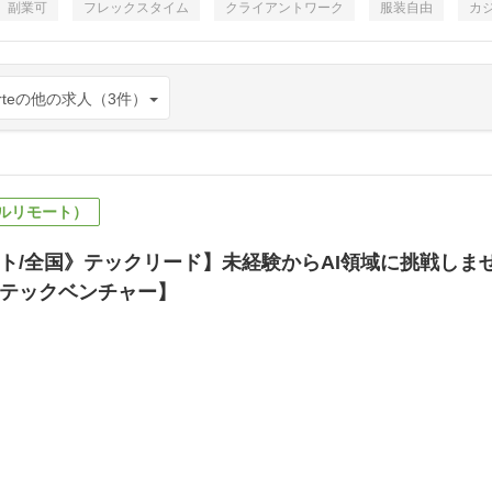
副業可
フレックスタイム
クライアントワーク
服装自由
カ
rteの他の求人（3件）
ルリモート）
ト/全国》テックリード】未経験からAI領域に挑戦しませ
Iテックベンチャー】