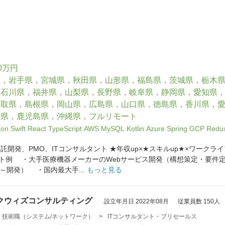
0万円
県，岩手県，宮城県，秋田県，山形県，福島県，茨城県，栃木
，石川県，福井県，山梨県，長野県，岐阜県，静岡県，愛知県
鳥取県，島根県，岡山県，広島県，山口県，徳島県，香川県，
崎県，鹿児島県，沖縄県，フルリモート
hon
Swift
React
TypeScript
AWS
MySQL
Kotlin
Azure
Spring
GCP
Redu
受託開発、PMO、ITコンサルタント ★年収up×★スキルup★×ワーク
クト例 ・大手医療機器メーカーのWebサービス開発（構想策定・要
～開発） ・国内最大手...
もっと見る
クウィズコンサルティング
設立年月日 2022年08月
従業員数 150人
・技術職（システム/ネットワーク）
>
ITコンサルタント・プリセールス