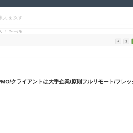
求人を探す
人
2ページ目
<
1
M/PMO/クライアントは大手企業/原則フルリモート/フレ