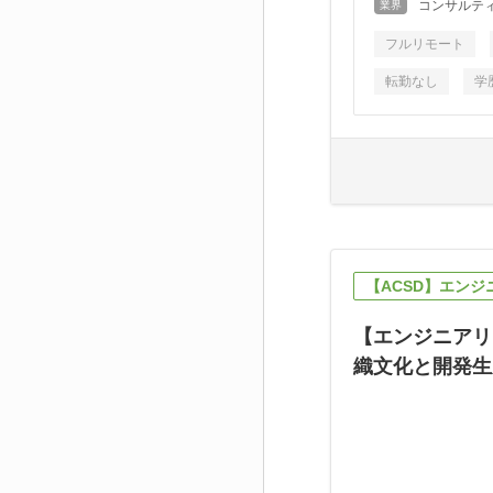
コンサルテ
業界
フルリモート
転勤なし
学
【ACSD】エン
【エンジニアリ
織文化と開発生産