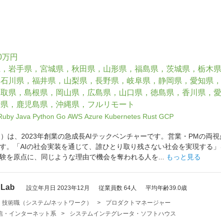
0万円
県，岩手県，宮城県，秋田県，山形県，福島県，茨城県，栃木
，石川県，福井県，山梨県，長野県，岐阜県，静岡県，愛知県
鳥取県，島根県，岡山県，広島県，山口県，徳島県，香川県，
崎県，鹿児島県，沖縄県，フルリモート
Ruby
Java
Python
Go
AWS
Azure
Kubernetes
Rust
GCP
クラボ）は、2023年創業の急成長AIテックベンチャーです。営業・PM
す。「AIの社会実装を通じて、誰ひとり取り残さない社会を実現する」
験を原点に、同じような理由で機会を奪われる人を...
もっと見る
Lab
設立年月日 2023年12月
従業員数 64人
平均年齢39.0歳
・技術職（システム/ネットワーク）
>
プロダクトマネージャー
・通信・インターネット系
>
システムインテグレータ・ソフトハウス