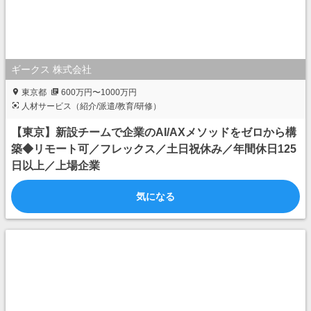
ギークス 株式会社
東京都
600万円〜1000万円
人材サービス（紹介/派遣/教育/研修）
【東京】新設チームで企業のAI/AXメソッドをゼロから構
築◆リモート可／フレックス／土日祝休み／年間休日125
日以上／上場企業
気になる