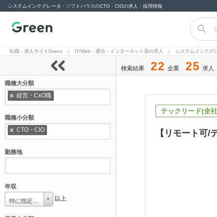
システムインテグレータ・ソフトハウスのCTO・CIOの求人・採用情報
転職サイト
Green（グリー
転職・求人サイトGreen
IT/Web・通信・インターネット系の求人
システムインテグ
ン）
22
25
検索結果
企業
求人
職種大分類
経営・CxO職
テックリード(全社
職種小分類
CTO・CIO
【リモート可/
勤務地
年収
以上
特に指定しない