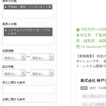
業界大分類
IT/Web・通信・インターネット系
業界小分類
700万円〜120
システムインテグレータ・ソフト
ハウス
埼玉県，千葉
県，徳島県，福
C#
JavaScript
P
従業員数
【業務概要】 特定
〜
指定なし
指定なし
ポジションです。 
リ・システム開発/デ
設立年数
〜
指定なし
指定なし
株式会社 神戸
求人に関する条件
経営・CxO
職種
週に1回以上のリ
企業に関する条件
カジュアル面談歓