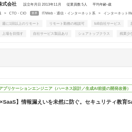
株式会社
設立年月日 2013年11月
従業員数 5人
平均年齢-歳
職
>
CTO・CIO
IT/Web・通信・インターネット系
>
インターネット/W
業界
週に1回以上のリモート
リモート勤務の相談可
toB自社サービス
上場を目指す
自社サービス製品あり
シェアトップクラス
残業少
アプリケーションエンジニア（ハーネス設計／生成AI前提の開発改善）
×SaaS】情報漏えいを未然に防ぐ。セキュリティ教育S