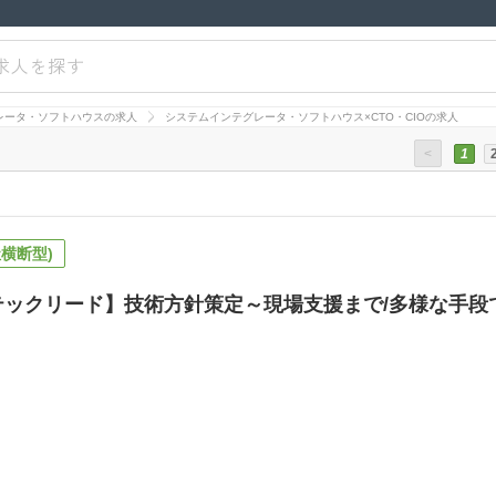
求人を探す
レータ・ソフトハウスの求人
システムインテグレータ・ソフトハウス×CTO・CIOの求人
<
1
横断型)
テックリード】技術方針策定～現場支援まで/多様な手段