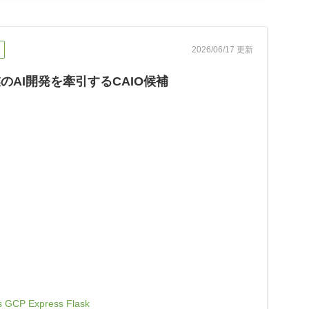
2026/06/17 更新
のAI開発を牽引するCAIO候補
s
GCP
Express
Flask