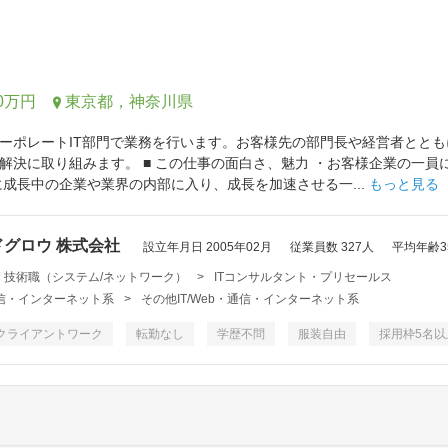
0万円
東京都，神奈川県
ーポレートIT部門で業務を行います。お客様先の部門長や経営者とと
解決に取り組みます。 ■ この仕事の面白さ、魅力 ・お客様企業の一
に成長中の企業や業界の内部に入り、成長を加速させる一...
もっと見る
グロウ 株式会社
設立年月日 2005年02月
従業員数 327人
平均年齢35
・技術職（システム/ネットワーク）
>
ITコンサルタント・プリセールス
・通信・インターネット系
>
その他IT/Web・通信・インターネット系
クライアントワーク
転勤なし
学歴不問
服装自由
採用枠5名以