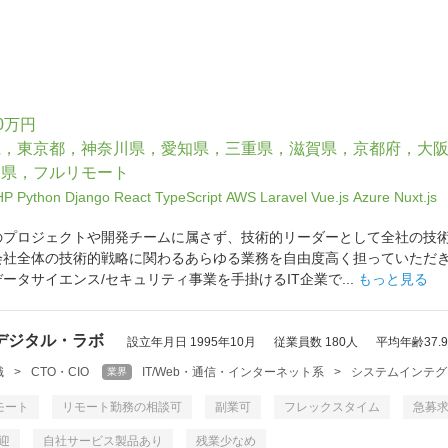
0万円
県，東京都，神奈川県，愛知県，三重県，滋賀県，京都府，大
岡県，フルリモート
HP
Python
Django
React
TypeScript
AWS
Laravel
Vue.js
Azure
Nuxt.js
のプロジェクトや開発チームに属さず、技術的リーダーとして全社の技
会社全体の技術的戦略に関わるあらゆる業務を自由度高く担っていただ
ータサイエンス/セキュリティ事業を手掛けるIT企業で...
もっと見る
デジタル・ラボ
設立年月日 1995年10月
従業員数 180人
平均年齢37.
職
>
CTO・CIO
IT/Web・通信・インターネット系
>
システムインテグ
業界
モート
リモート勤務の相談可
副業可
フレックスタイム
急募
迎
自社サービス製品あり
残業少なめ