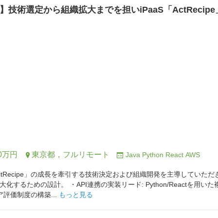
技術選定から組織拡大までを担いiPaaS「ActReci
0万円
東京都，フルリモート
Java
Python
React
AWS
ctRecipe」の成長を牽引する技術決定および組織開発を主導していただ
化するための設計。 ・API連携の実装リード: Python/Reactを用い
ア評価制度の構築...
もっと見る