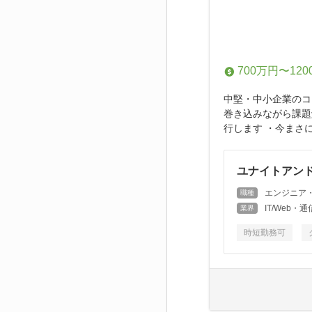
700万円〜120
中堅・中小企業のコ
巻き込みながら課題
行します ・今まさ
ユナイトアンド
エンジニア
職種
IT/Web
業界
時短勤務可