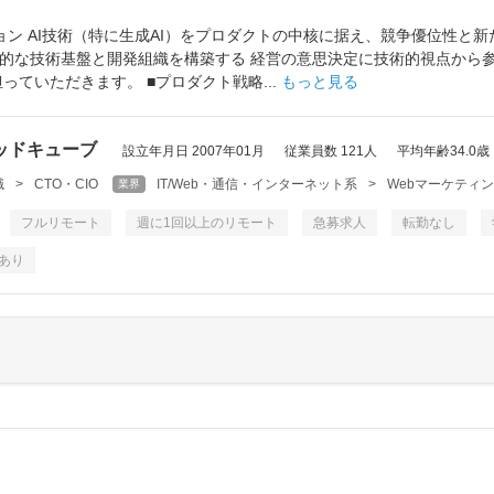
ョン AI技術（特に生成AI）をプロダクトの中核に据え、競争優位性と
的な技術基盤と開発組織を構築する 経営の意思決定に技術的視点から
っていただきます。 ■プロダクト戦略...
もっと見る
ッドキューブ
設立年月日 2007年01月
従業員数 121人
平均年齢34.0歳
職
>
CTO・CIO
IT/Web・通信・インターネット系
>
Webマーケティ
業界
フルリモート
週に1回以上のリモート
急募求人
転勤なし
あり