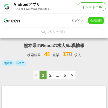
Androidアプリ
インストール
リアルタイムに通知が受け取れる
ログイン
会員登録
求人を探す
熊本県のReactの求人/転職情報
41
170
検索結果
企業
求人
熊本県
React
<
1
2
...
5
>