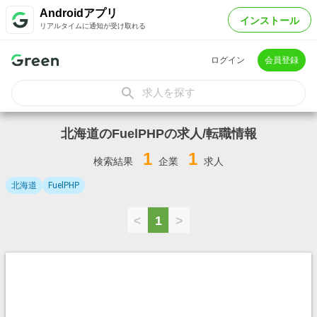
Androidアプリ
インストール
リアルタイムに通知が受け取れる
ログイン
会員登録
求人を探す
北海道のFuelPHPの求人/転職情報
1
1
検索結果
企業
求人
北海道
FuelPHP
<
1
>