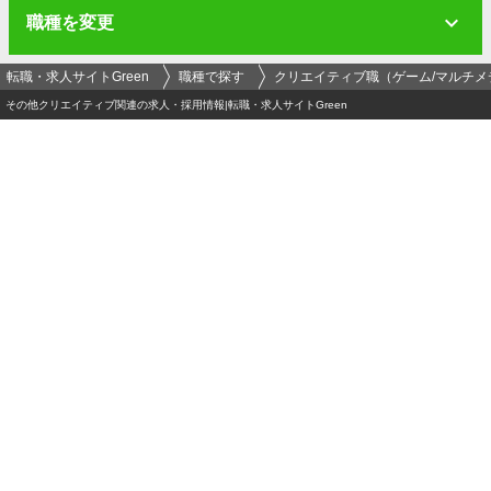
職種を変更
転職・求人サイトGreen
職種で探す
クリエイティブ職（ゲーム/マルチメ
その他クリエイティブ関連の求人・採用情報|転職・求人サイトGreen
ログイン
メールアドレス
必須
パスワード（半角英数字記号8文字以上）
必須
運営会社
-
プライバシーポリシー
-
セキュリティポリシー
利用者情報の外部送信
-
利用規約