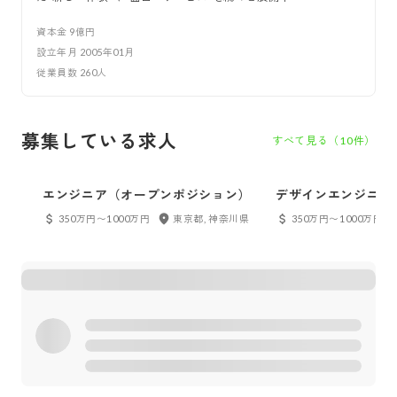
資本金
9億円
設立年月
2005年01月
従業員数
260
人
募集している求人
すべて見る（
10
件）
エンジニア（オープンポジション）
デザインエンジニア
ドエンジニア、フロ
350万円〜1000万円
東京都, 神奈川県
350万円〜1000万円
ジニア etc...