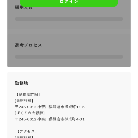
ログイン
採用人数
選考プロセス
勤務地
【勤務地詳細】

[元銀行棟]

〒248-0012 神奈川県鎌倉市御成町11-8

[ぼくらの会議棟]

〒248-0012 神奈川県鎌倉市御成町4-31

 【アクセス】

[元銀行棟]
