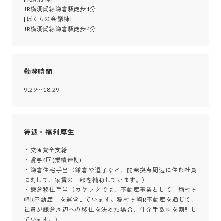
JR横須賀線鎌倉駅徒歩1分

[ぼくらの会議棟]

JR横須賀線鎌倉駅徒歩4分
勤務時間
9:29〜18:29
待遇・福利厚生
・交通費全支給 

・賞与4回(業績連動) 

・鎌倉住宅手当（鎌倉や逗子など、開発拠点周辺に住む社員
に対して、家賃の一部を補助しています。）

・鎌倉移住手当（カヤックでは、不動産事業として「稲村ヶ
崎R不動産」を運営しています。稲村ヶ崎R不動産を通じて、
社員が鎌倉周辺への移住を決めた場合、仲介手数料を割引し
ています。）
