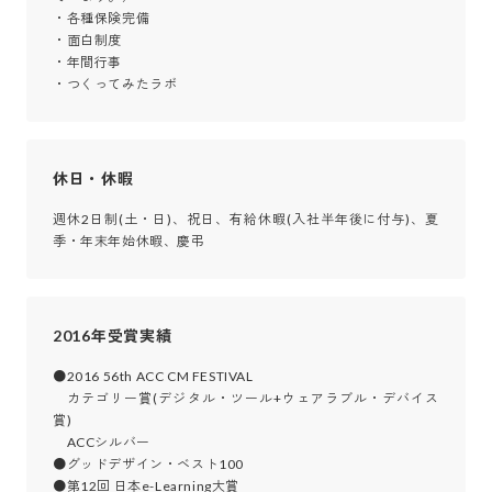
・各種保険完備

・面白制度

・年間行事

・つくってみたラボ
休日・休暇
週休2日制(土・日)、祝日、有給休暇(入社半年後に付与)、夏
季・年末年始休暇、慶弔
2016年受賞実績
●2016 56th ACC CM FESTIVAL

　カテゴリー賞(デジタル・ツール+ウェアラブル・デバイス
賞)

　ACCシルバー

●グッドデザイン・ベスト100

●第12回 日本e-Learning大賞
