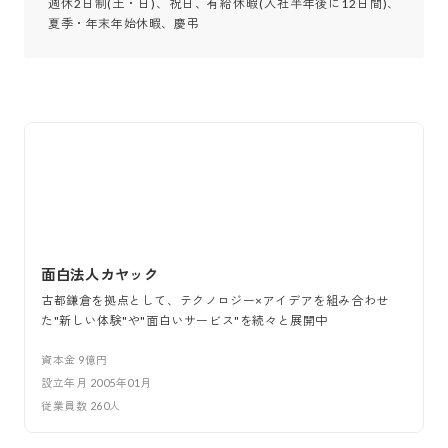
週休2日制(土・日)、祝日、有給休暇(入社半年後に12日間)、
夏季・年末年始休暇、慶弔
面白法人カヤック
古都鎌倉を拠点として、テクノロジー×アイデアを組み合わせ
た"新しい体験"や"面白いサービス"を続々と展開中
資本金
9億円
設立年月
2005年01月
従業員数
260
人