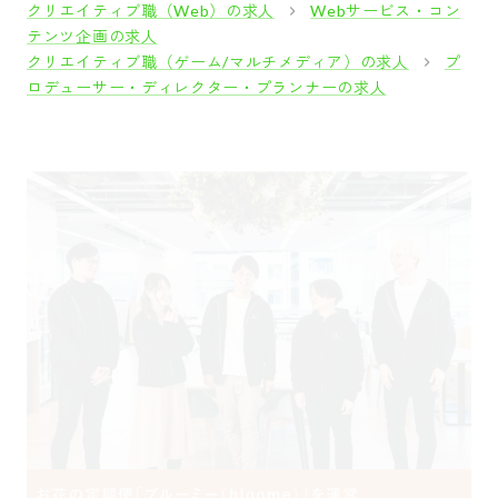
クリエイティブ職（Web）の求人
Webサービス・コン
テンツ企画の求人
クリエイティブ職（ゲーム/マルチメディア）の求人
プ
ロデューサー・ディレクター・プランナーの求人
採用をお考えの方
運営会社
プライバシーポリシー
セキュリティポリシー
利用者情報の外部送信
利用規約
よくある質問
サイトマップ
Green Identity
Copyright© Atrae, Inc. All Right Reserved.
転職サイトGreen
クリエイティブ職（Web）の求人
Webプロデュー
面白法人カヤック プロジェクトマネジャー(面白プロデュース事業部）