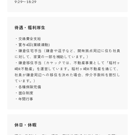
9:29〜18:29
待遇・福利厚生
・交通費全支給 

・賞与4回(業績連動) 

・鎌倉住宅手当（鎌倉や逗子など、開発拠点周辺に住む社員
に対して、家賃の一部を補助しています。）

・鎌倉移住手当（カヤックでは、不動産事業として「稲村ヶ
崎R不動産」を運営しています。稲村ヶ崎R不動産を通じて、
社員が鎌倉周辺への移住を決めた場合、仲介手数料を割引し
ています。）

・各種保険完備

・面白制度

・年間行事
休日・休暇