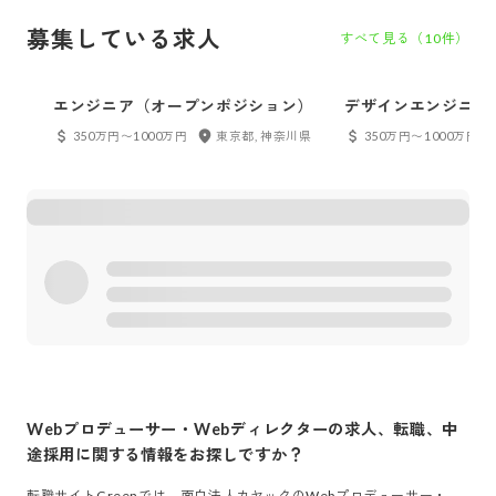
募集している求人
すべて見る（
10
件）
エンジニア（オープンポジション）
デザインエンジニア
ドエンジニア、フロ
350万円〜1000万円
東京都, 神奈川県
350万円〜1000万円
ジニア etc...
Webプロデューサー・Webディレクター
の求人、転職、中
途採用に関する情報をお探しですか？
転職サイトGreenでは、
面白法人カヤック
の
Webプロデューサー・