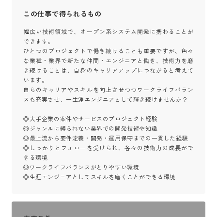
この仕事で得られるもの
幅広い技術領域で、オープン系システム開発に携わることが
できます。

ひとつのプロジェクトで働き続けることも重要ですが、色々
な業種・業界で新たな仲間・エンジニアと働き、技術力を磨
き続けることは、自身のキャリアアップにつながると考えて
います。

自らのキャリアやスキルを向上させつつワークライフバラン
スも充実させ、一生涯エンジニアとして輝き続けませんか？

◎大手企業の案件やサービスのプロジェクト経験

◎ジャンルに縛られない業界での開発技術や知識

◎最上流から要件定義・開発・運用保守までの一貫した経験

◎しっかりとフォローを受けられ、各々の技術力の成長がで
きる環境

◎ワークライフバランスがとりやすい環境

◎生涯エンジニアとしてスキルを磨くことができる環境