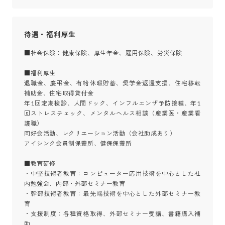
待遇・福利厚生
■社会保険：健康保険、厚生年金、雇用保険、労災保険

■福利厚生

退職金、慶弔金、有給休暇貯蓄、奨学金返還支援、住宅移転
補助金、住宅取得貸付金

年1回定期検診、人間ドック、インフルエンザ予防接種、年1
回ストレスチェック、メンタルヘルス相談（産業医・産業看
護職）

同好会活動、レクリエーション活動（会社助成あり）

アイシンク会員制保養所、健保保養所

■教育研修

・中堅技術者教育：コンピューター応用技術を中心とした社
内勉強会、内部・外部セミナー教育

・幹部技術者教育：最先端技術を中心とした外部セミナー教
育

・支援制度：各種資格取得、外部セミナー受講、書籍購入補
助