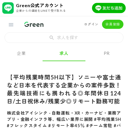
Green公式アカウント
企業からの連絡をLINEで受け取れる
ログイン
会員登録
求人を探す
企業
求人
PR
【平均残業時間5H以下】ソニーや富士通
など日本を代表する企業からの案件多数！
最先端技術にも携われる◎年間休日124
日/土日祝休み/残業少◎リモート勤務可能
株式会社アイシンク
-
自動運転・XR・カーナビ・業務ア
プリ・金融インフラ等、幅広い業界に展開 #平均残業5H
#フレックスタイム #リモート率45％ #チーム常駐 #バ