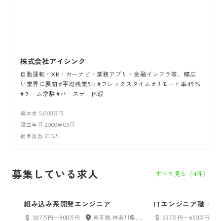
株式会社アイシンク
自動運転・XR・カーナビ・業務アプリ・金融インフラ等、幅広
い業界に展開 #平均残業5H #フレックスタイム #リモート率45％
#チーム常駐 #バースデー休暇
資本金
5,000万円
設立年月
2000年03月
従業員数
215
人
募集している求人
すべて見る（
4
件）
組み込み系開発エンジニア
ITエンジニア職（
327万円〜900万円
東京都, 神奈川県, 千葉県, 埼玉県
337万円〜650万円