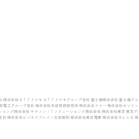
社 株式会社ＮＴＴドコモ ＮＴＴドコモグループ各社 富士通株式会社 富士通グル
住友電工グループ各社 株式会社本田技術研究所 株式会社リコー 株式会社ゼンリ
ションズ株式会社 キヤノンＩＴソリューションズ株式会社 株式会社東芝 東芝グ
各社 株式会社ビジネスブレイン太田昭和 株式会社東計電算 株式会社さとふる 他