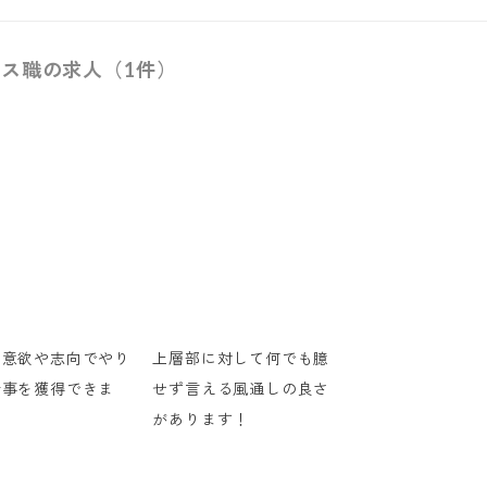
ス職の求人（1件）
の意欲や志向でやり
上層部に対して何でも臆
仕事を獲得できま
せず言える風通しの良さ
があります！