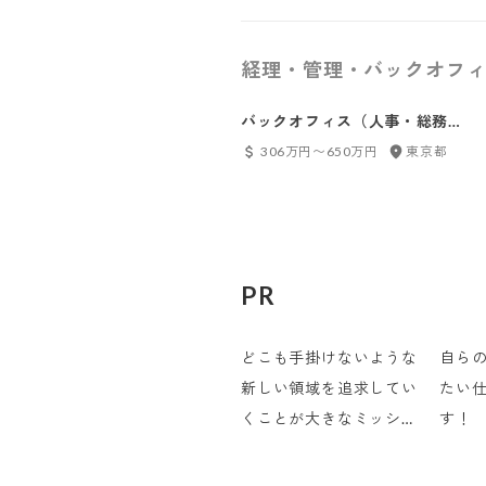
経理・管理・バックオフィ
バックオフィス（人事・総務・
労務・経理）
306万円〜650万円
東京都
PR
どこも手掛けないような
自ら
新しい領域を追求してい
たい
くことが大きなミッショ
す！
ンです！