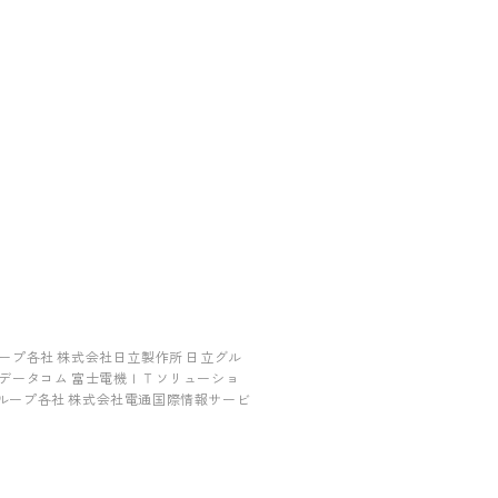
ープ各社 株式会社日立製作所 日立グル
ンデータコム 富士電機ＩＴソリューショ
ループ各社 株式会社電通国際情報サービ