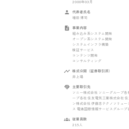
2000年03月
代表者氏名
増田 博司
事業内容
組み込み系システム開発
オープン系システム開発
システムインフラ構築
検証サービス
コンテンツ開発
コンサルティング
株式公開（証券取引所）
非上場
主要取引先
ソニー株式会社 ソニーグループ各
ープ各社 住友電気工業株式会社 
ン株式会社 伊藤忠テクノソリュー
ス 電通国際情報サービスグループ
従業員数
215人