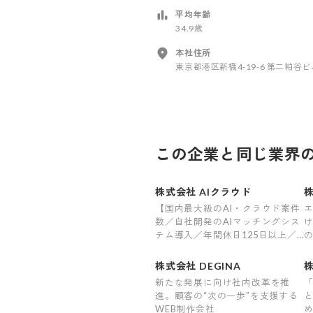
平均年齢
34.9歳
本社住所
東京都港区新橋4-19-6 第二粕谷ビ
この企業と同じ業界
株式会社 AIクラウド
株
【国内最大級のAI・クラウド案件
数／自社開発のAIマッチングシス
テム導入／年間休日125日以上／
残業平均7.8h／充実の福利厚生29
収
制度／平均案件紹介数61件】
株式会社 DEGINA
新たな発展に向け社内改革を推
「
進。顧客の“次の一歩”を支援する
WEB制作会社