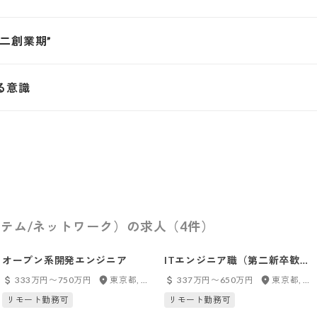
二創業期”
る意識
テム/ネットワーク）の求人（4件）
オープン系開発エンジニア
ITエンジニア職（第二新卒歓
迎）
333万円〜750万円
東京都, 神奈川県, 千葉県, 埼玉県
337万円〜650万円
東京都, 神奈川県
リモート勤務可
リモート勤務可