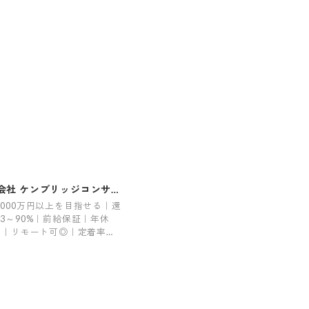
会社 ケンブリッジコンサル
ング
1000万円以上を目指せる｜還
83～90%｜前給保証｜年休
5日｜リモート可◎｜定着率
｜残業平均6.6h｜希望案件率