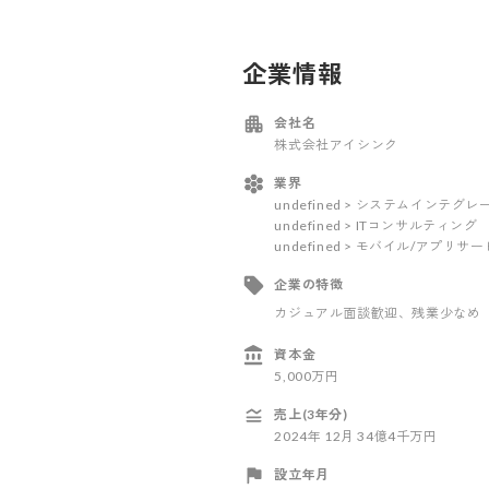
企業情報
会社名
株式会社アイシンク
業界
undefined > システムインテ
undefined > ITコンサルティング
undefined > モバイル/アプリサ
企業の特徴
カジュアル面談歓迎
、残業少なめ
資本金
5,000万円
売上(3年分)
2024
年
12
月
34億4千万円
設立年月