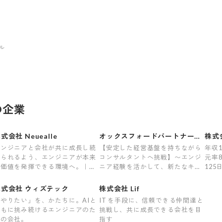
ル
の企業
式会社 Neuealle
オックスフォードパートナーズ
株式
株式会社
ティ
エンジニアと会社が共に成長し続
【安定した経営基盤を持ちながら
年収
けられるよう、エンジニアが本来
コンサルタントへ挑戦】〜エンジ
元率
の価値を発揮できる環境へ。｜年
ニア経験を活かして、新たなキャ
12
1000万超可｜前職給与保証｜最
リアを切り拓くコンサルティング
95%
上流案件｜裁量大
会社〜
100%
株式会社 ウィズテック
株式会社 Lif
やりたい」を、かたちに。AIと
IT を手段に、信頼できる仲間達と
ともに挑み続けるエンジニアのた
挑戦し、共に成長できる会社を目
めの会社。
指す