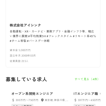
株式会社アイシンク
自動運転・XR・カーナビ・業務アプリ・金融インフラ等、幅広
い業界に展開 #平均残業5H #フレックスタイム #リモート率45％
#チーム常駐 #バースデー休暇
資本金
5,000万円
設立年月
2000年03月
従業員数
215
人
募集している求人
すべて見る（
4
件）
オープン系開発エンジニア
ITエンジニア職（
333万円〜750万円
東京都, 神奈川県, 千葉県, 埼玉県
337万円〜650万円