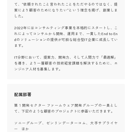
て、“依頼されたこと言われたことをただやるのではなく、提
案により顧客のためになりたい”という理念を掲げ、創業しま
した。

2022年にはコンサルティング事業を本格的にスタートし、こ
れによってコンサルから開発、運用まで、一貫したEnd to En
dのソリューションの提供が可能な総合型IT企業に成長してい
ます。

IT分野において、提案力、開発力、そして人間力で「最適解」
を導き、より一層顧客の技術経営課題を解決するために、エ
ンジニア人材を募集します。
配属部署
第１開発セクター ファームウェア開発グループの一員とし
て、下記のような顧客のプロジェクトに参画いただきます。

ソニーグループ、ゼンリンデーターコム、大手サプライヤ
ー　ほか