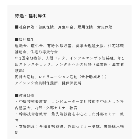
待遇・福利厚生
■社会保険：健康保険、厚生年金、雇用保険、労災保険

■福利厚生

退職金、慶弔金、有給休暇貯蓄、奨学金返還支援、住宅移転
補助金、住宅取得貸付金

年1回定期検診、人間ドック、インフルエンザ予防接種、年1
回ストレスチェック、メンタルヘルス相談（産業医・産業看
護職）

同好会活動、レクリエーション活動（会社助成あり）

アイシンク会員制保養所、健保保養所

■教育研修

・中堅技術者教育：コンピューター応用技術を中心とした社
内勉強会、内部・外部セミナー教育

・幹部技術者教育：最先端技術を中心とした外部セミナー教
育

・支援制度：各種資格取得、外部セミナー受講、書籍購入補
助