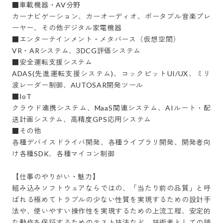
■車載機器・AV分野

カーナビゲーション、カーオーディオ、ポータブル音楽プレ
ーヤー、その他デジタル家電機器

■エンターテインメント・メタバース（仮想空間）

VR・ARシステム、3DCG評価システム

■安全運転支援システム

ADAS(先進運転支援システム)、コックピットUI/UX、ミリ
波レーダー制御、AUTOSAR開発ツール

■IoT

クラウド連携システム、MaaS関連システム、AIルート・配
送計画システム、高精度GPS応用システム

■その他

各種デバイスドライバ開発、各種ライブラリ開発、開発者向
け各種SDK、各種マイコン制御

【仕事のやりがい・魅力】

組み込みソフトウェアならではの、「当たり前の品質」と呼
ばれる極めてトラブルの少ない性質を実現するための設計手
法や、使いやすい操作性を実現するための上流工程、安定的
な動作を保証するためのテスト技法など、技術者としての誇