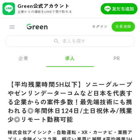
Green公式アカウント
企業からの連絡をLINEで受け取れる
ログイン
会員登録
求人を探す
企業
求人
PR
【平均残業時間5H以下】ソニーグループ
やゼンリンデーターコムなど日本を代表す
る企業からの案件多数！最先端技術にも携
われる◎年間休日124日/土日祝休み/残業
少◎リモート勤務可能
株式会社アイシンク
-
自動運転・XR・カーナビ・業務ア
プリ・金融インフラ等、幅広い業界に展開 #平均残業5H