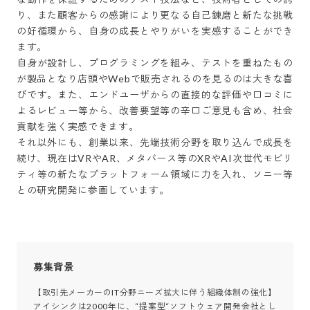
り、また顧客からの感謝により更なる自己錬磨と新たな挑戦
の好循環から、自身の成長とやりがいを実感することができ
ます。

自身が設計し、プログラミングを組み、テストを重ねたもの
が製品となり店頭やWebで販売されるのを見るのは大きな喜
びです。また、エンドユーザからの直接的な評価や口コミに
よるレビュー等から、改善要望等の辛口ご意見も含め、社会
貢献を強く実感できます。

それ以外にも、創業以来、先端技術分野を取り込んで成長を
続け、現在はVRやAR、メタバース等のXRやAI次世代モビリ
ティ等の新たなプラットフォーム領域に力を入れ、ソニー等
との研究開発に参画しています。
募集背景
【取引先メーカーのIT分野ニーズ拡大に伴う組織体制の強化】

アイシンクは2000年に、“提案型“ソフトウェア開発会社とし