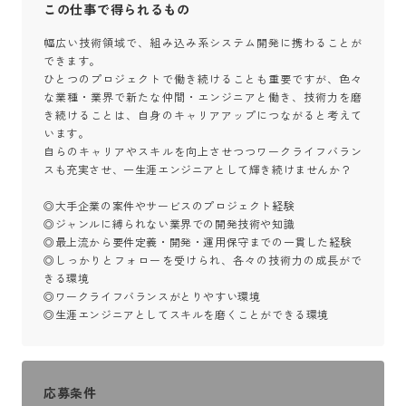
この仕事で得られるもの
幅広い技術領域で、組み込み系システム開発に携わることが
できます。

ひとつのプロジェクトで働き続けることも重要ですが、色々
な業種・業界で新たな仲間・エンジニアと働き、技術力を磨
き続けることは、自身のキャリアアップにつながると考えて
います。

自らのキャリアやスキルを向上させつつワークライフバラン
スも充実させ、一生涯エンジニアとして輝き続けませんか？

◎大手企業の案件やサービスのプロジェクト経験

◎ジャンルに縛られない業界での開発技術や知識

◎最上流から要件定義・開発・運用保守までの一貫した経験

◎しっかりとフォローを受けられ、各々の技術力の成長がで
きる環境

◎ワークライフバランスがとりやすい環境

◎生涯エンジニアとしてスキルを磨くことができる環境
応募条件