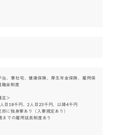
手当、寮社宅、健康保険、厚生年金保険、雇用保
金制度

＞

目18千円、2人目23千円、以降4千円

郊に独身寮あり（入寮規定あり）

までの雇用延長制度あり
