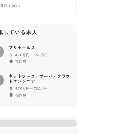
業員数
1063
人
集している求人
プリセールス
プ
470万円〜650万円
福岡県
ネットワーク／サーバ・クラウ
ネ
ドエンジニア
470万円〜700万円
福岡県