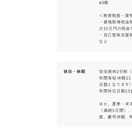
60歳

＜教育制度・資格
・資格取得祝金
大15万円の祝金を
・自己啓発支援制度
など
休日・休暇
完全週休2日制（
年間有給休暇1
日数となります）
年間休日日数131日
ほか、夏季・年
（連続5日間）
度、慶弔休暇、