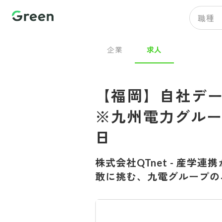
職種
企業
求人
【福岡】自社デ
※九州電力グルー
日
株式会社QTnet
-
産学連携
敢に挑む、九電グループの