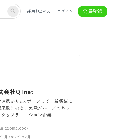
会員登録
採用担当の方
ログイン
式会社QTnet
学連携からeスポーツまで。新領域に
極果敢に挑む、九電グループのネット
ーク＆ソリューション企業
本金
220億2,000万円
立年月
1987年07月