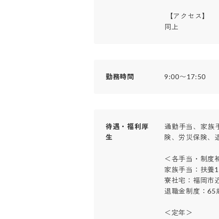
 【アクセス】

同上
勤務時間
9:00〜17:50
待遇・福利厚
通勤手当、家族
生
険、労災保険、退職
＜各手当・制度補足
家族手当：扶養1人
寮社宅：福岡市近
退職金制度：65歳
＜定年＞
