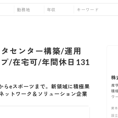
勤務地
年収
ータセンター構築/運用
プ/在宅可/年間休日131
株
産
からeスポーツまで。新領域に積極果
積
ネットワーク＆ソリューション企業
ワ
資
設