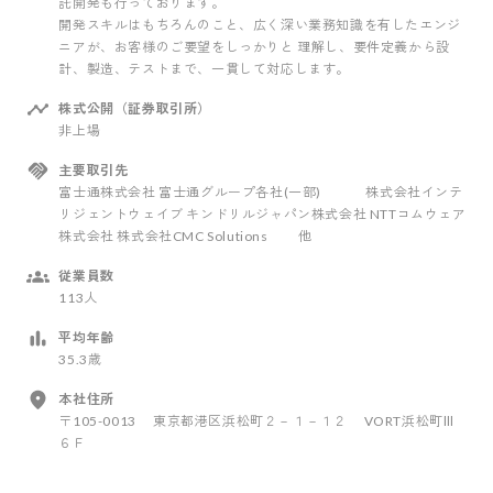
託開発も行っております。
開発スキルはもちろんのこと、広く深い業務知識を有したエンジ
ニアが、お客様のご要望をしっかりと 理解し、要件定義から設
計、製造、テストまで、一貫して対応します。
株式公開（証券取引所）
非上場
主要取引先
富士通株式会社 富士通グループ各社(一部) 株式会社インテ
リジェントウェイブ キンドリルジャパン株式会社 NTTコムウェア
株式会社 株式会社CMC Solutions 他
従業員数
113人
平均年齢
35.3歳
本社住所
〒105-0013 東京都港区浜松町２－１－１２ VORT浜松町Ⅲ
６Ｆ