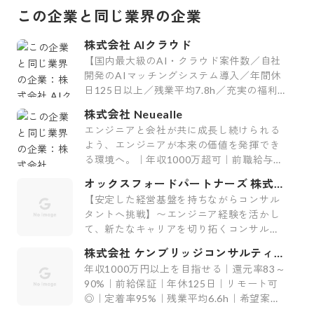
この企業と同じ業界の企業
株式会社 AIクラウド
【国内最大級のAI・クラウド案件数／自社
開発のAIマッチングシステム導入／年間休
日125日以上／残業平均7.8h／充実の福利
厚生29制度／平均案件紹介数61件】
株式会社 Neuealle
エンジニアと会社が共に成長し続けられる
よう、エンジニアが本来の価値を発揮でき
る環境へ。｜年収1000万超可｜前職給与保
証｜最上流案件｜裁量大
オックスフォードパートナーズ 株式会
社
【安定した経営基盤を持ちながらコンサル
タントへ挑戦】〜エンジニア経験を活かし
て、新たなキャリアを切り拓くコンサルテ
ィング会社〜
株式会社 ケンブリッジコンサルティン
グ
年収1000万円以上を目指せる｜還元率83～
90%｜前給保証｜年休125日｜リモート可
◎｜定着率95%｜残業平均6.6h｜希望案件
率100%