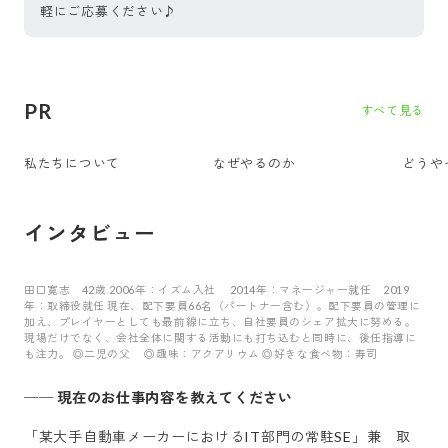
軽にご応募ください♪
PR
すべて見る
私たちについて
なぜやるのか
どうや
インタビュー
田口寛志 42歳 2006年：イズム入社 2014年：マネージャー就任 2019
年：取締役就任 現在、配下要員66名（パートナー含む）。配下要員の管理に
加え、プレイヤーとしても最前線に立ち、自社要員のシェア拡大に努める。
現場だけでなく、会社全体に関する活動にも打ち込むと同時に、後任指導に
も注力。 ◎二児の父 ◎趣味：アクアリウム ◎好きな食べ物：寿司
──
現在のお仕事内容を教えてください
「某大手自動車メーカーにおけるIT部門の常駐SE」兼 取