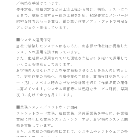
／構築を手掛けています。
要件定義、機種選定など超上流工程から設計、構築、テストに至
るまで、構築に関する一連の工程を対応。経験豊富なメンバーが
綿密な打ち合わせを重ね、質の高い作業／アウトプットで円滑な
プロジェクト推進しています。
■システム運用保守
当社で構築したシステムはもちろん、お客様や他社様が構築した
システムの運用を請け負っています。
また、他社様が運用されていた環境を当社が引き継いで運用して
いくことも得意としております。
お客様の大切なシステムを安定稼働させることを最大の目標とし
て、定型作業の自動化、各種作業の手順化、事前検証や製品サポ
ート活用、オペミス時のなぜなぜ分析等を通じて作業品質の確保
に努めています。システム障害時には迅速なサービス確認、早期
復旧に向けて全力を尽くします。
■業務システム／ソフトウェア開発
クレジットカード業務、通信業務、公共系業務を中心に、各業種
業態に特化した業務システムエンジニアが、お客様のシステム開
発を支援しています。
また、お客様の依頼内容に応じて、システムやソフトウェアの受