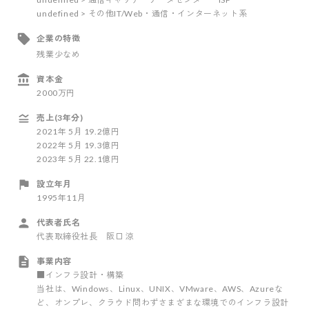
undefined > その他IT/Web・通信・インターネット系
企業の特徴
残業少なめ
資本金
2000万円
売上(3年分)
2021
年
5
月
19.2億円
2022
年
5
月
19.3億円
2023
年
5
月
22.1億円
設立年月
1995年11月
代表者氏名
代表取締役社長 阪口 涼
事業内容
■インフラ設計・構築
当社は、Windows、Linux、UNIX、VMware、AWS、Azureな
ど、オンプレ、クラウド問わずさまざまな環境でのインフラ設計