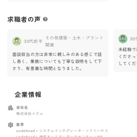
求職者の声
その他建築・土木・プラント
3
30代前半
関連
未経験で
面談担当の方は非常に親しみのある感じで話
くださっ
し易く、業務についても丁寧な説明をして下
してくだ
さり、有意義な時間となりました。
企業情報
会社名
株式会社イズム
業界
undefined > システムインテグレータ・ソフトハウス
undefined > 通信キャリア・データセンター・ISP