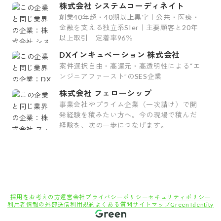
株式会社 システムコーディネイト
創業40年超・40期以上黒字｜公共・医療・
金融を支える独立系SIer｜主要顧客と20年
以上取引｜定着率96％
DXインキュベーション 株式会社
案件選択自由・高還元・高透明性による“エ
ンジニアファースト”のSES企業
株式会社 フェローシップ
事業会社やプライム企業（一次請け）で開
発経験を積みたい方へ。今の現場で積んだ
経験を、次の一歩につなげます。
採用をお考えの方
運営会社
プライバシーポリシー
セキュリティポリシー
利用者情報の外部送信
利用規約
よくある質問
サイトマップ
Green Identity