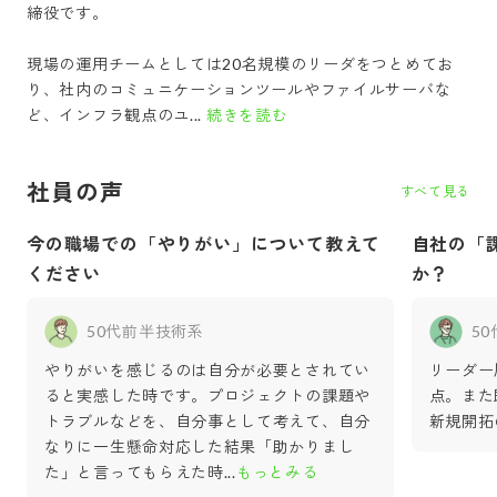
締役です。
現場の運用チームとしては20名規模のリーダをつとめてお
り、社内のコミュニケーションツールやファイルサーバな
ど、インフラ観点のユ...
続きを読む
社員の声
すべて見る
今の職場での「やりがい」について教えて
自社の「
ください
か？
50代前半
技術系
5
やりがいを感じるのは自分が必要とされてい
リーダー
ると実感した時です。プロジェクトの課題や
点。また
トラブルなどを、自分事として考えて、自分
新規開拓
なりに一生懸命対応した結果「助かりまし
た」と言ってもらえた時
...
もっとみる