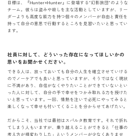
目標は、『Hunter×Hunter』に登場する“幻影旅団”のような
チーム。彼らは盗みや殺しを主な活動としていますが、リー
ダーよりも高度な能力を持つ個々のメンバーが自由と責任を
持って自分の意思で行動するところを見習いたいと思ってい
ます。
社員に対して、どういった存在になってほしいかの
思いをお聞かせください。
できる人は、放っておいても自分の人生を確立させていける
のでノーケアでも良いと思っていますが、そうではなく現状
に不満があり、自信がなくやりたいことができていないとい
った人に対して、自分の手で幸せをつかみ取れる力を授けた
いと思っています。一回、情熱を注いで必死にやってみると
楽しくなって幸せも付いてくることを分からせてあげたい。

だからこそ、当社では最初はスパルタ教育です。それで折れ
てしまう人もいますが、乗り越えることができると「仕事の
考え方が様変わりした」というメンバーが少なくありませ