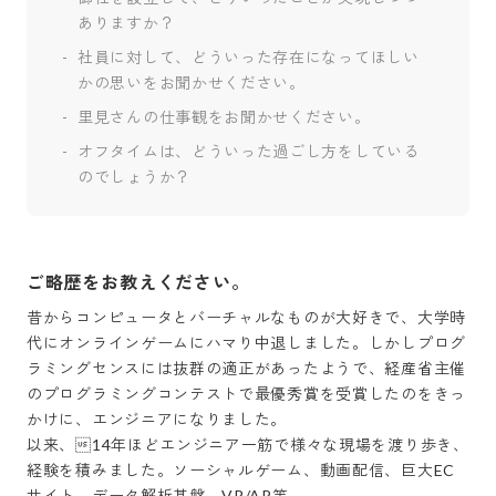
ありますか？
社員に対して、どういった存在になってほしい
かの思いをお聞かせください。
里見さんの仕事観をお聞かせください。
オフタイムは、どういった過ごし方をしている
のでしょうか？
ご略歴をお教えください。
昔からコンピュータとバーチャルなものが大好きで、大学時
代にオンラインゲームにハマり中退しました。しかしプログ
ラミングセンスには抜群の適正があったようで、経産省主催
のプログラミングコンテストで最優秀賞を受賞したのをきっ
かけに、エンジニアになりました。

以来、14年ほどエンジニア一筋で様々な現場を渡り歩き、
経験を積みました。ソーシャルゲーム、動画配信、巨大EC
サイト、データ解析基盤、VR/AR等。
