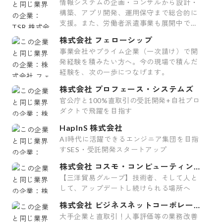
情報システムの企画・コンサルから設計・
構築、アプリ開発、運用保守まで総合的に
支援。また、労働者派遣事業も展開中で
す。
株式会社 フェローシップ
事業会社やプライム企業（一次請け）で開
発経験を積みたい方へ。今の現場で積んだ
経験を、次の一歩につなげます。
株式会社 プロフェース・システムズ
官公庁と100%直取引の受託開発+自社プロ
ダクトで飛躍を目指す
HapInS 株式会社
AI時代に活躍できるエンジニア集団を目指
すSES・受託開発スタートアップ
株式会社 コスモ・コンピューティング
システム
【三洋貿易グループ】技術者、そして人と
して、アップデートし続けられる場所へ
株式会社 ビジネスネットコーポレーシ
ョン
大手企業と直取引！人事評価等の業務改善