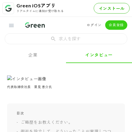
Green iOSアプリ
インストール
リアルタイムに通知が受け取れる
ログイン
会員登録
求人を探す
企業
インタビュー
代表取締役社長　里見 恵介氏
目次
ご略歴をお教えください。
御社を設立して、どういったことが実現しつつ