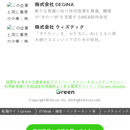
株式会社 DEGINA
新たな発展に向け社内改革を推進。顧客
の“次の一歩”を支援するWEB制作会社
株式会社 ウィズテック
「やりたい」を、かたちに。AIとともに挑
み続けるエンジニアのための会社。
採用をお考えの方
運営会社
プライバシーポリシー
セキュリティポリシー
利用者情報の外部送信
利用規約
よくある質問
サイトマップ
Green Identity
Copyright© Atrae, Inc. All Right Reserved.
転職サイトGreen
IT/Web・通信・インターネット系
システムインテ