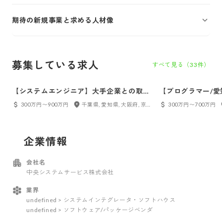
期待の新規事業と求める人材像
募集している求人
すべて見る（
33
件）
【システムエンジニア】大手企業との取引
【プログラマー/
多数。上流工程に携われます！
多数。上流工程に
300万円〜900万円
千葉県, 愛知県, 大阪府, 京都府
300万円〜700万円
企業情報
会社名
中央システムサービス株式会社
業界
undefined > システムインテグレータ・ソフトハウス
undefined > ソフトウェア/パッケージベンダ