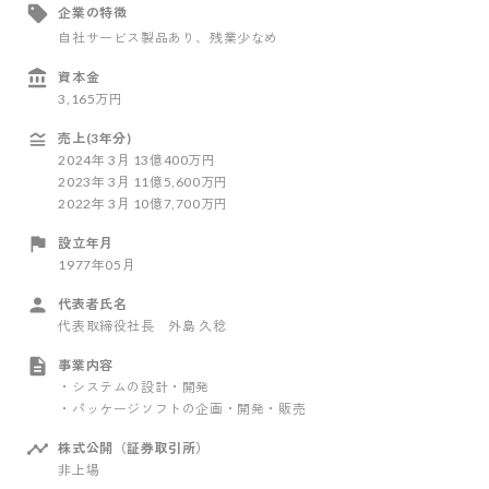
企業の特徴
自社サービス製品あり
、残業少なめ
資本金
3,165万円
売上(3年分)
2024
年
3
月
13億400万円
2023
年
3
月
11億5,600万円
2022
年
3
月
10億7,700万円
設立年月
1977年05月
代表者氏名
代表取締役社長 外島 久稔
事業内容
・システムの設計・開発
・パッケージソフトの企画・開発・販売
株式公開（証券取引所）
非上場