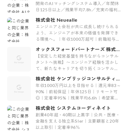
開発のAIマッチングシステム導入／年間休
日125日以上／残業平均7.8h／充実の福利
厚生29制度／平均案件紹介数61件】
株式会社 Neuealle
エンジニアと会社が共に成長し続けられる
よう、エンジニアが本来の価値を発揮でき
る環境へ。｜年収1000万超可｜前職給与保
証｜最上流案件｜裁量大
オックスフォードパートナーズ 株式会
社
【安定した経営基盤を持ちながらコンサル
タントへ挑戦】〜エンジニア経験を活かし
て、新たなキャリアを切り拓くコンサルテ
ィング会社〜
株式会社 ケンブリッジコンサルティン
グ
年収1000万円以上を目指せる｜還元率83～
90%｜前給保証｜年休125日｜リモート可
◎｜定着率95%｜残業平均6.6h｜希望案件
率100%
株式会社 システムコーディネイト
創業40年超・40期以上黒字｜公共・医療・
金融を支える独立系SIer｜主要顧客と20年
以上取引｜定着率96％