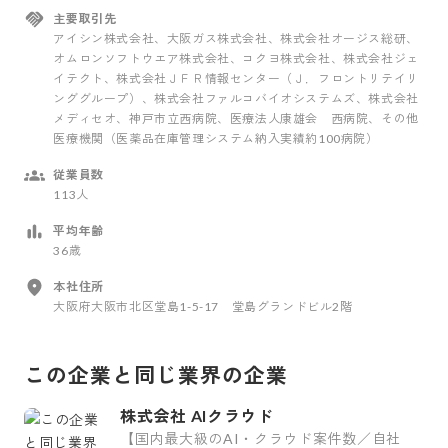
主要取引先
アイシン株式会社、大阪ガス株式会社、株式会社オージス総研、
オムロンソフトウエア株式会社、コクヨ株式会社、株式会社ジェ
イテクト、株式会社ＪＦＲ情報センター（Ｊ．フロントリテイリ
ンググループ）、株式会社ファルコバイオシステムズ、株式会社
メディセオ、神戸市立西病院、医療法人康雄会 西病院、その他
医療機関（医薬品在庫管理システム納入実績約100病院）
従業員数
113人
平均年齢
36歳
本社住所
大阪府大阪市北区堂島1-5-17 堂島グランドビル2階
この企業と同じ業界の企業
株式会社 AIクラウド
【国内最大級のAI・クラウド案件数／自社