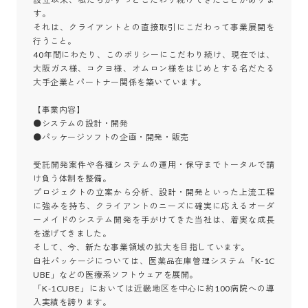
す。

それは、クライアントとの直接取引にこだわって事業展開を
行うこと。

40年間にわたり、このポリシーにこだわり続け、現在では、
大阪ガス様、コクヨ様、オムロン様をはじめとする名だたる
大手企業とパートナー関係を築いています。

【事業内容】

●システムの設計・開発 

●パッケージソフトの企画・開発・販売

受託開発案件や各種システムの運用・保守までトータルで請
け負う体制を整備。

プロジェクトの立案から分析、設計・開発といった上流工程
に強みを持ち、クライアントのニーズに確実に応えるオーダ
ーメイドのシステム開発を手がけてきた当社は、着実な成長
を遂げてきました。

そして、今、新たな事業領域の拡大を目指しています。

自社パッケージについては、医薬品在庫管理システム「K-1C
UBE」などの医療系ソフトウェアを展開。

「K-1CUBE」においては近畿地区を中心に約100病院への導
入実績を誇ります。
