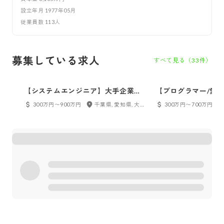
設立年月
1977年05月
従業員数
113
人
募集している求人
すべて見る（
33
件）
【システムエンジニア】大手企業と
【プログラマー/愛
の取引多数。上流工程に携われま
取引多数。上流工程
300万円〜900万円
千葉県, 愛知県, 大阪府, 京都府
300万円〜700万円
す！