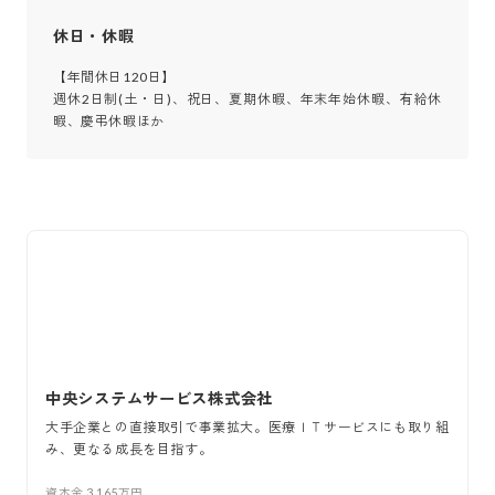
休日・休暇
【年間休日120日】

週休2日制(土・日)、祝日、夏期休暇、年末年始休暇、有給休
暇、慶弔休暇ほか
中央システムサービス株式会社
大手企業との直接取引で事業拡大。医療ＩＴサービスにも取り組
み、更なる成長を目指す。
資本金
3,165万円