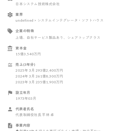
日本システム技術株式会社
業界
undefined > システムインテグレータ・ソフトハウス
企業の特徴
上場
、自社サービス製品あり
、シェアトップクラス
資本金
15億3,540万円
売上(3年分)
2025
年
3
月
293億2,400万円
2024
年
3
月
261億8,300万円
2023
年
3
月
235億1,900万円
設立年月
1973年03月
代表者氏名
代表取締役社長 平林 卓
事業内容