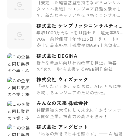
社
【安定した経営基盤を持ちながらコンサル
タントへ挑戦】〜エンジニア経験を活かし
て、新たなキャリアを切り拓くコンサルテ
ィング会社〜
株式会社 ケンブリッジコンサルティン
グ
年収1000万円以上を目指せる｜還元率83～
90%｜前給保証｜年休125日｜リモート可
◎｜定着率95%｜残業平均6.6h｜希望案件
率100%
株式会社 DEGINA
新たな発展に向け社内改革を推進。顧客
の“次の一歩”を支援するWEB制作会社
株式会社 ウィズテック
「やりたい」を、かたちに。AIとともに挑
み続けるエンジニアのための会社。
みんなの未来 株式会社
仲間意識を大切にして未来に向かうシステ
ム開発企業。技術力の高さも強み！
株式会社 アレグビット
「地域の輝きで日本を照らす」── AI駆動