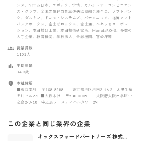
ンズ、NTT西日本、エポック、学情、カルチュア・コンビニエン
ス・クラブ、全国赤帽軽自動車運送協同組合連合会、ソフトバン
ク、ダスキン、ドコモ・システムズ、パナソニック、福岡ソフト
バンクホークス、富士ゼロックス、富士通、ベネッセコーポレー
ション、本田技研工業、本田技術研究所、MonotaRO他、多数の
大手企業、教育機関、学校法人、金融機関、官公庁等
従業員数
1151人
平均年齢
34.9歳
本社住所
■東京本社 〒108-8288 東京都港区港南2-16-2 太陽生命
品川ビル27F ■大阪本社 〒530-0005 大阪府大阪市北区中
之島2-3-18 中之島フェスティバルタワー29F
この企業と同じ業界の企業
オックスフォードパートナーズ 株式会