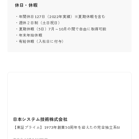
休日・休暇
・年間休日127日（2022年実績）※夏期休暇を含む

・週休２日制（土日祝日）

・夏期休暇（5日）7月～10月の間で自由に取得可能

・年末年始休暇

・有給休暇（入社日に付与）
日本システム技術株式会社
【東証プライム】1973年創業50周年を迎えたの完全独立系SI