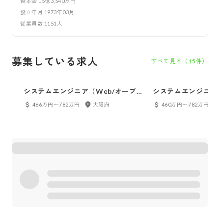
資本金
15億3,540万円
設立年月
1973年03月
従業員数
1151
人
募集している求人
すべて見る（
15
件）
システムエンジニア（Web/オープ
システムエンジニア
ン）
上げ）
466万円〜782万円
大阪府
460万円〜782万円