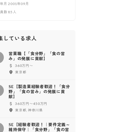
立年月
2001年09月
業員数
85
人
集している求人
営業職【「食分野」「食の営
営
み」の発展に貢献】
360万円〜
東京都
SE【製造業経験者歓迎！「食分
野」「食の営み」の発展に貢
献】
360万円〜450万円
東京都, 神奈川県
SE【経験者歓迎！｜要件定義～
維持保守｜「食分野」「食の営