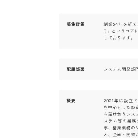
募集背景
創業24年を経
T」というコア
しております。
配属部署
システム開発部
概要
2001年に設
を中心とした製
を請け負うシス
ステム等の業務
事、営業業務の
と、企画・開発