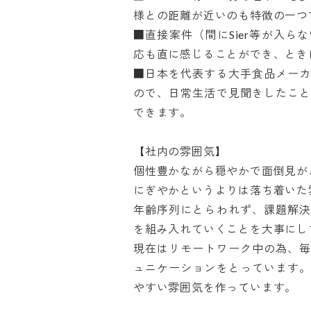
様との距離が近いのも特徴の一つで
■直接案件（間にSier等が入
応も直に感じることができ、ときに
■日本を代表する大手食品メー
ので、日常生活で見聞きしたこ
できます。

【社内の雰囲気】

個性豊かながら穏やかで面倒見がよ
にぎやかというよりは落ち着いた雰
年齢序列にとらわれず、課題解
を組み入れていくことを大事にして
現在はリモートワーク中の為、
ュニケーションをとっています
やすい雰囲気を作っています。