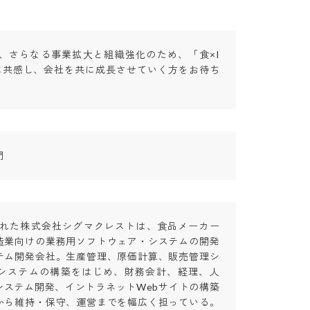
て、さらなる事業拡⼤と組織強化のため、「食×I
に共感し、会社を共に成長させていく方をお待ち
門
立された株式会社シグマクレストは、食品メーカー
造業向けの業務用ソフトウェア・システムの開発
テム開発会社。生産管理、原価計算、販売管理シ
システムの構築をはじめ、財務会計、経理、人
システム開発、イントラネットWebサイトの構築
から維持・保守、運営までを幅広く担っている。