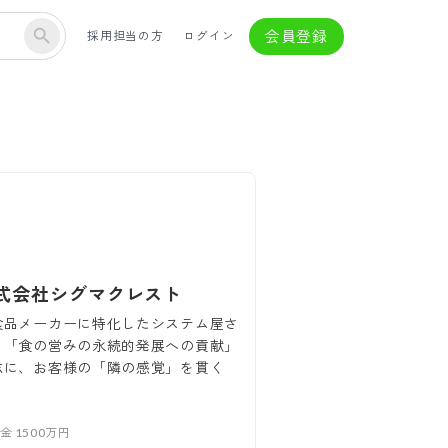
会員登録
採用担当の方
ログイン
式会社シグマクレスト
食品メーカーに特化したシステム屋さ
～「食の営みの永続的発展への貢献」
志に、お客様の「隣の感覚」を貫く
。
本金
1500万円