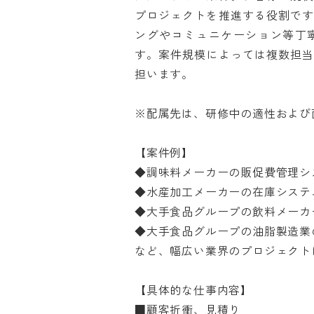
プロジェクトを推進する役割で
ングやコミュニケーション等丁
す。案件規模によっては複数担
担います。

※配属先は、研修中の適性および面
【案件例】

◆調味料メーカーの販促費管理シス
◆水産加工メーカーの在庫システム
◆大手食品グループの飲料メーカー
◆大手食品グループの油脂製造業の
など、幅広い業界のプロジェクトに携
【具体的な仕事内容】

■顧客折衝、見積り
