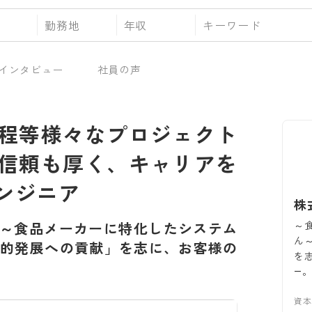
勤務地
年収
インタビュー
社員の声
程等様々なプロジェクト
信頼も厚く、キャリアを
ンジニア
株
～
～食品メーカーに特化したシステム
ん
続的発展への貢献」を志に、お客様の
を
―
資