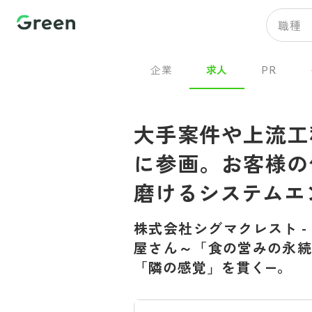
職種
企業
求人
PR
大手案件や上流工
に参画。お客様の
磨けるシステムエ
株式会社シグマクレスト
-
屋さん～「食の営みの永
「隣の感覚」を貫く―。