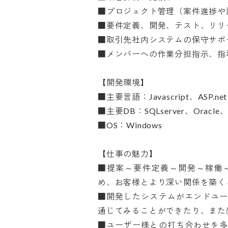
■プロジェクト管理（案件進捗や課
■要件定義、開発、テスト、リリー
■取引先社内システムの保守サポー
■メンバーへの作業分担指示、指導

【開発環境】

■主要言語：Javascript、ASP.net
■主要DB：SQLserver、Oracle、Po
■OS：Windows

【仕事の魅力】

■提案～要件定義～開発～稼働
め、お客様とより深い関係を築くこ
■開発したシステムがエンドユ
通じてみることができたり、また感
■ユーザー様との打ち合わせを