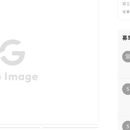
設
従
募
S
S