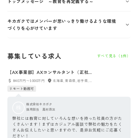
トップメッセージ ～教育を再定義する～
キカガクではメンバーが思いっきり働けるような環境
づくりを心がけています
募集している求人
すべて見る（
1
件）
【AX事業部】AXコンサルタント（正社
員）
840万円〜1000万円
北海道, 青森県, 岩手県, 宮城県, 秋田県, 山形県, 福島県, 東京都, 神奈川県, 千葉県, 埼玉県, 茨城県, 栃木県, 群馬県, 新潟県, 富山県, 石川県, 福井県, 山梨県, 長野県, 愛知県, 岐阜県, 静岡県, 三重県, 大阪府, 兵庫県, 京都府, 滋賀県, 奈良県, 和歌山県, 鳥取県, 島根県, 岡山県, 広島県, 山口県, 徳島県, 香川県, 愛媛県, 高知県, 福岡県, 佐賀県, 長崎県, 熊本県, 大分県, 宮崎県, 鹿児島県, 沖縄県, フルリモート
リモート勤務可
株式会社キカガク
株
採用担当 髙村昂汰
弊社には教育に対していろんな想いを持った社員の方がた
くさんいます！まずはカジュアル面談で弊社の魅力をたく
さんお伝えしたいと思いますので、是非お気軽にご応募く
ださい！