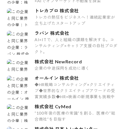
×AIでオフマーケット不動産を探索
トレカプロ 株式会社
トレカの熱狂をビジネスへ！連続起業家が
立ち上げたスタートアップ
ラパン 株式会社
AI×ITで、人と組織の課題を解決する。コ
ンサルティング×キャリア支援の自社プロダ
クト。
株式会社 NewRecord
企業の中途採用を成功に導く
オールイン 株式会社
◆HR戦略コンサルティング×クリエイティ
ブ◆世界的なクリエイティブアワードの受
賞実績多数◆HR×映画の新規事業も挑戦中
株式会社 CyMed
“100年後の医療の常識”を創る、医療の“総
合商社”を目指す
株式会社 日本トレカセンター