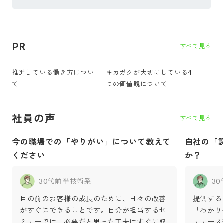
PR
すべて見る
推進している働き方につい
キカガクが大切にしている4
て
つの価値観について
社員の声
すべて見る
今の職場での「やりがい」について教えて
自社の「
ください
か？
30代前半
技術系
3
目の前のお客様の成長のために、日々の改善
提供する
がすぐにできることです。自分が担当するセ
「わかり
ミナーでは、必要だと思った工夫はすぐに取
リリース