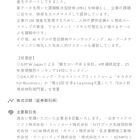
進をサポートしてきました。
実データを用いた課題解決型研修 (PBL) を特徴とし、企業の課題
に合わせ、研修をカスタマイズして提供しています。
企業の DX 推進を実現するために、人材の要件定義から育成ロー
ドマップの策定、アセスメント・スキル可視化など様々なサービ
スを展開中です。
その他、AI モデルの受託開発やコンサルティング、AI・データサ
イエンスに特化した社会人向けスクールも運営しています。
【受賞歴】
◇GPTW Japanによる「働きがいのある会社」4年連続認定、25
年度規模別ランキング19位にランクイン
◇DX人材ラーニング・アセスメントプラットフォーム「キカガク
for Business」が「第22回 日本e-Learning大賞」にて「DX人材
育成特別部門賞」を受賞
株式公開（証券取引所）
主要取引先
過去に受講いただいた企業名を記載いたします。 ・日本マイクロ
ソフト株式会社 ・トレノケート株式会社 ・NTTデータ先端技術株
式会社 ・SCSK株式会社 ・キヤノン株式会社 ・住友重機械工業株
式会社 ・テービーテック株式会社 ・株式会社リコー ・SOMPOシ