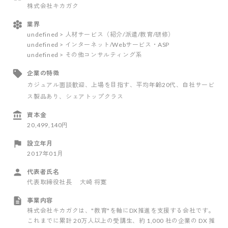
株式会社キカガク
業界
undefined > 人材サービス（紹介/派遣/教育/研修）
undefined > インターネット/Webサービス・ASP
undefined > その他コンサルティング系
企業の特徴
カジュアル面談歓迎
、上場を目指す
、平均年齢20代
、自社サービ
ス製品あり
、シェアトップクラス
資本金
20,499,140円
設立年月
2017年01月
代表者氏名
代表取締役社長 大崎 将寛
事業内容
株式会社キカガクは、"教育"を軸にDX推進を支援する会社です。
これまでに累計 20万人以上の受講生、約 1,000 社の企業の DX 推