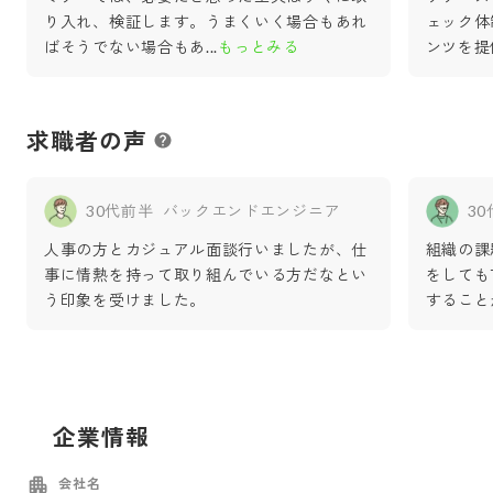
り入れ、検証します。うまくいく場合もあれ
ェック体
ばそうでない場合もあ
...
もっとみる
ンツを提
求職者の声
30代前半
バックエンドエンジニア
3
人事の方とカジュアル面談行いましたが、仕
組織の課
事に情熱を持って取り組んでいる方だなとい
をしても
う印象を受けました。
すること
企業情報
会社名