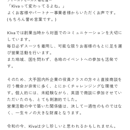
フィールドセールス 植松 健一
「Kivaって変わってるよね。」

よくお客様やパートナー事業者様からいただくお声です。
(もちろん誉め言葉です。)

Kivaでは創業当時から対面でのコミュニケーションを大切に
しています。

毎日必ずスーツを着用し、可能な限りお客様のもとに足を運
び営業活動を行います。

また地域、国を問わず、各地のイベントへの参加も活発で
す。

そのため、大手国内外企業の役員クラスの方々と直接商談を
行う機会が非常に多く、とにかくチャレンジングな環境で
す。個人的には、未経験ながら、英語で商談に参加させてい
ただいたのも、とても刺激的でした。

営業活動の中で築いた関係値は、決して一過性のものではな
く、一生モノの大きな財産となります。

令和の今、Kivaは少し珍しいと思われるかもしれません。
