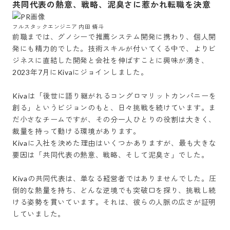
共同代表の熱意、戦略、泥臭さに惹かれ転職を決意
フルスタックエンジニア 内田 脩斗
前職までは、グノシーで推薦システム開発に携わり、個人開
発にも精力的でした。技術スキルが付いてくる中で、よりビ
ジネスに直結した開発と会社を伸ばすことに興味が湧き、
2023年7月にKivaにジョインしました。

Kivaは「後世に語り継がれるコングロマリットカンパニーを
創る」というビジョンのもと、日々挑戦を続けています。ま
だ小さなチームですが、その分一人ひとりの役割は大きく、
裁量を持って動ける環境があります。

Kivaに入社を決めた理由はいくつかありますが、最も大きな
要因は「共同代表の熱意、戦略、そして泥臭さ」でした。

Kivaの共同代表は、単なる経営者ではありませんでした。圧
倒的な熱量を持ち、どんな逆境でも突破口を探り、挑戦し続
ける姿勢を貫いています。それは、彼らの人脈の広さが証明
していました。
