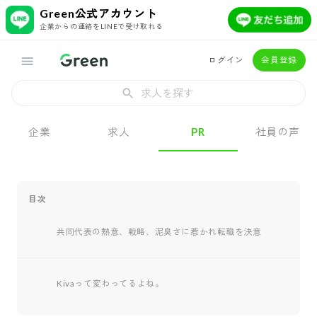
Green公式アカウント
企業からの連絡をLINEで受け取れる
ログイン
会員登録
求人を探す
企業
求人
PR
社員の声
目次
共同代表の熱意、戦略、泥臭さに惹かれ転職を決意
Kivaって変わってるよね。