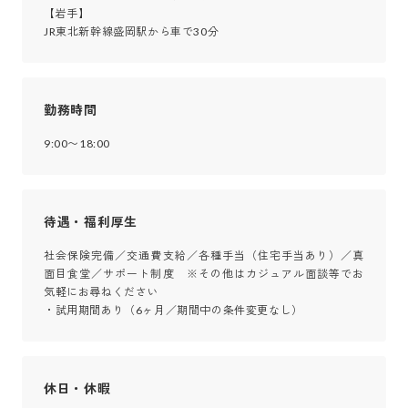
【岩手】

JR東北新幹線盛岡駅から車で30分
勤務時間
9:00〜18:00
待遇・福利厚生
社会保険完備／交通費支給／各種手当（住宅手当あり）／真
面目食堂／サポート制度　※その他はカジュアル面談等でお
気軽にお尋ねください

・試用期間あり（6ヶ月／期間中の条件変更なし）
休日・休暇