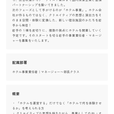
パートナーシップを築いてきました。

次のフェーズとして手がけるのが「ホテル事業」。ホテル会
社が作るものではなく、クリエイティブの思想と演出力をそ
のまま空間・体験に変換した、新しい宿泊施設のかたちを岩
手から発信！

岩手の１棟を皮切りに、複数の拠点にホテルを開業していく
予定です。そのスタートを切る岩手の事業責任者・マネージ
ャーを募集をいたします。
配属部署
ホテル事業責任者｜マネージャー〜部長クラス
概要
・ 「ホテルを運営する」だけでなく「ホテルで何を体験させ
るか」を考えられる方

・ クリエイティブな思想を持ちながら、事業としての PL・オ