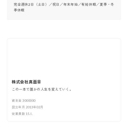
完全週休2日（土日）／祝日／年末年始／有給休暇／夏季・冬
季休暇
株式会社真面目
この一本で誰かの人生を変えていく。
資本金
3000000
設立年月
2013年02月
従業員数
15
人