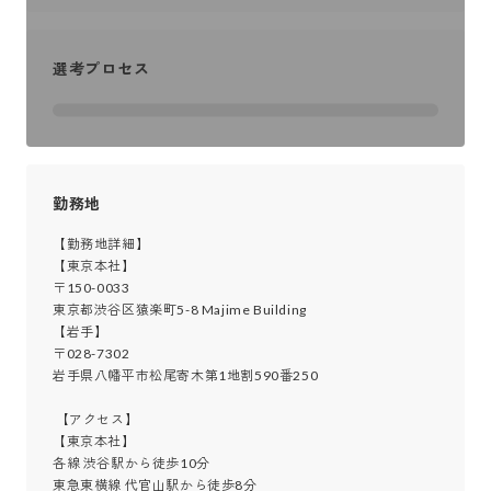
選考プロセス
勤務地
【勤務地詳細】

【東京本社】

〒150-0033

東京都渋谷区猿楽町5-8 Majime Building

【岩手】

〒028-7302

岩手県八幡平市松尾寄木第1地割590番250

 【アクセス】

【東京本社】

各線 渋谷駅から徒歩10分

東急東横線 代官山駅から徒歩8分
