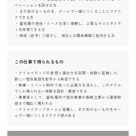
ペレーションを回せる方

・ まだ形のないものを、チームで一緒につくることにワクワ
クできる方

・ 富裕層の感性・ニーズを深く理解し、上質なホスピタリテ
ィを体現できる方

・ 地域（岩手）に根ざし、地元との関係構築に前向きな方
この仕事で得られるもの
・クリエイティブの思想と演出力を空間・体験に変換した、
新しい宿泊施設を岩手から発信できる

・映像・イベント制作で培った企画力を活かし、このホテル
でしか得られない体験を設計・運営できる

・事業家として、富裕層向け宿泊事業の戦略立案から運営統
括まで幅広く携われる

・クリエイティブチームと協働し、まだ形のないものをチー
ムで一緒につくるワクワク感がある