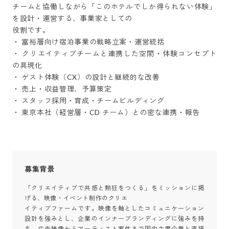
チームと協働しながら「このホテルでしか得られない体験」
を設計・運営する、事業家としての

役割です。

・ 富裕層向け宿泊事業の戦略立案・運営統括

・ クリエイティブチームと連携した空間・体験コンセプト
の具現化

・ ゲスト体験（CX）の設計と継続的な改善

・ 売上・収益管理、予算策定

・ スタッフ採用・育成・チームビルディング

・ 東京本社（経営層・CD チーム）との密な連携・報告
募集背景
「クリエイティブで共感と熱狂をつくる」をミッションに掲
げる、映像・イベント制作のクリエ

イティブファームです。映像を軸としたコミュニケーション
設計を強みとし、企業のインナーブランディングに強みを持
ち、広告映像からアーティスト案件まで国内主要企業と直接