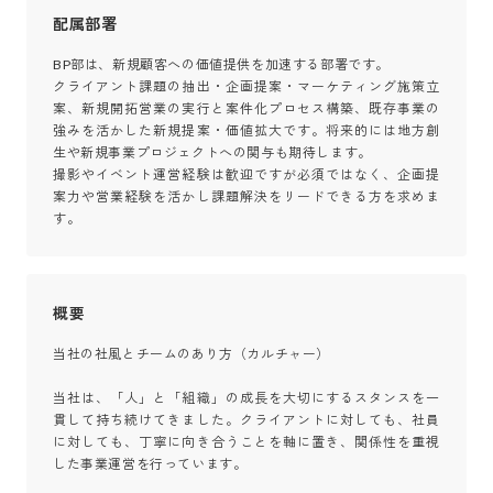
配属部署
BP部は、新規顧客への価値提供を加速する部署です。

クライアント課題の抽出・企画提案・マーケティング施策立
案、新規開拓営業の実行と案件化プロセス構築、既存事業の
強みを活かした新規提案・価値拡大です。将来的には地方創
生や新規事業プロジェクトへの関与も期待します。

撮影やイベント運営経験は歓迎ですが必須ではなく、企画提
案力や営業経験を活かし課題解決をリードできる方を求めま
す。
概要
当社の社風とチームのあり方（カルチャー）

当社は、「人」と「組織」の成長を大切にするスタンスを一
貫して持ち続けてきました。クライアントに対しても、社員
に対しても、丁寧に向き合うことを軸に置き、関係性を重視
した事業運営を行っています。
