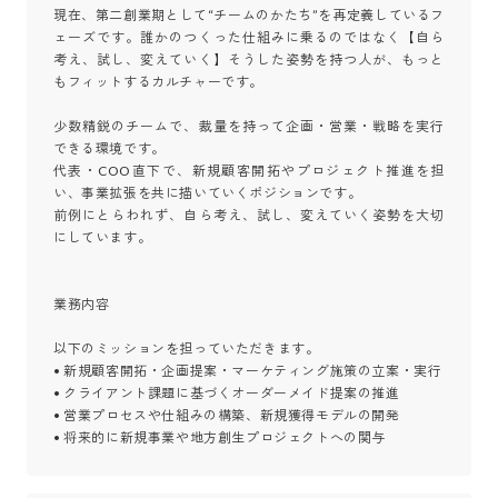
現在、第二創業期として“チームのかたち”を再定義しているフ
ェーズです。誰かのつくった仕組みに乗るのではなく【自ら
考え、試し、変えていく】そうした姿勢を持つ人が、もっと
もフィットするカルチャーです。

少数精鋭のチームで、裁量を持って企画・営業・戦略を実行
できる環境です。

代表・COO直下で、新規顧客開拓やプロジェクト推進を担
い、事業拡張を共に描いていくポジションです。

前例にとらわれず、自ら考え、試し、変えていく姿勢を大切
にしています。

業務内容

以下のミッションを担っていただきます。

• 新規顧客開拓・企画提案・マーケティング施策の立案・実行

• クライアント課題に基づくオーダーメイド提案の推進

• 営業プロセスや仕組みの構築、新規獲得モデルの開発

• 将来的に新規事業や地方創生プロジェクトへの関与