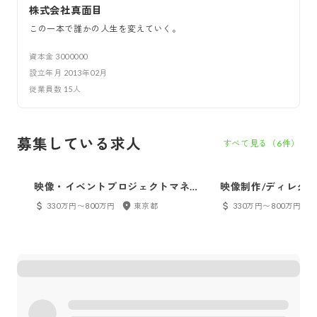
株式会社真面目
この一本で誰かの人生を変えていく。
資本金
3000000
設立年月
2013年02月
従業員数
15
人
募集している求人
すべて見る（
6
件）
映像・イベントプロジェクトマネー
映像制作/ディレクタ
ジャー
330万円〜800万円
東京都
330万円〜800万円