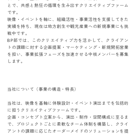
とで、共感と熱狂の循環を生み出すクリエイティブファーム
です。

映像・イベントを軸に、組織活性・事業活性を支援してきた
実績を持ち、現在は地方創生や観光産業への新規事業にも挑
戦中です。

BP部では、このクリエイティブ力を活かして、クライアン
トの課題に対する企画提案・マーケティング・新規開拓営業
を担い、事業拡張フェーズを加速させる中核メンバーを募集
します。

当社について（事業の構造・特長）

当社は、映像を基軸に体験設計・イベント演出までを包括的
に担うクリエイティブファームです。

企画・コンセプト立案から、演出・制作・空間構成に至るま
で、プロジェクトごとに柔軟なチーム体制を構築し、クライ
アントの課題に応じたオーダーメイドのソリューションを提