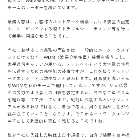
現在は、Watanabeの部下としてサービスアクチベーション
チームのリーダーを務めています。

業務内容は、お客様のネットワーク構築における装置の設定
や、サービスインする際のトラブルシューティング等を行っ
て無事に開通させることです。

当社におけるこの業務の面白さは、一般的なルーターやスイ
ッチだけでなく、WDM（波長分割多重）装置を扱うこと。
大手通信キャリアが用いる、テラレベルという大容量の信号
を伝送するための高性能の装置ですが、これを扱うネットワ
ークエンジニアは数少ないと思われます。難易度も高いそん
なWDMを私のチームで運用しているわけですが、いかに最
小の労力でより多くの回線を設定するか、簡単なプログラム
を組む等して工夫しています。絶対に成功するというマニュ
アルがあるわけではなく、自分で考え、周りを動かしながら
組み立てていくことになります。そこがネットワークエンジ
ニアとして刺激的に面白く感じるところですね。

私が当社に入社した時はまだ小規模で、自分で装置をお客様