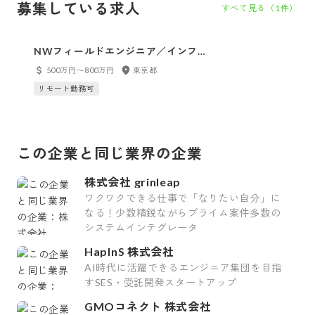
募集している求人
すべて見る（
1
件）
NWフィールドエンジニア／インフ
ラ領域／外資系IT企業 Colt
500万円〜800万円
東京都
Technology Services
リモート勤務可
この企業と同じ業界の企業
株式会社 grinleap
ワクワクできる仕事で「なりたい自分」に
なる！少数精鋭ながらプライム案件多数の
システムインテグレータ
HapInS 株式会社
AI時代に活躍できるエンジニア集団を目指
すSES・受託開発スタートアップ
GMOコネクト 株式会社