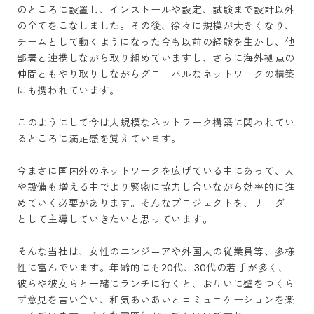
のところに設置し、インストールや設定、試験まで設計以外
の全てをこなしました。その後、徐々に規模が大きくなり、
チームとして動くようになった今も以前の経験を生かし、他
部署と連携しながら取り組めていますし、さらに海外拠点の
仲間ともやり取りしながらグローバルなネットワークの構築
にも携われています。

このようにして今は大規模なネットワーク構築に関われてい
るところに満足感を覚えています。

今まさに国内外のネットワークを広げている中にあって、人
や設備も増える中でより緊密に協力し合いながら効率的に進
めていく必要があります。そんなプロジェクトを、リーダー
として主導していきたいと思っています。

そんな当社は、女性のエンジニアや外国人の従業員等、多様
性に富んでいます。年齢的にも20代、30代の若手が多く、
彼らや彼女らと一緒にランチに行くと、お互いに壁をつくら
ず意見を言い合い、和気あいあいとコミュニケーションを楽