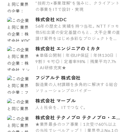
“技術力×事業理解”を強みに、クライアント
の事業をITで設計・実現
株式会社 KDC
56年の歴史と実績を持つ当社。NTTドコモ
他5社出資の安定基盤のもと、大手企業の直
請け案件をはじめ多彩なプロジェクトを手
掛けています。
株式会社 エンジニアのミカタ
★単価公開制｜年収UP保証｜年休130日｜
9割リモ可◎｜定着率98%｜残業平均7.7h
｜AI研修充実★
フジアルテ 株式会社
製造業の人材課題を多角的に解決する総合
ソリューションプロバイダー
株式会社 マーブル
人と社会を、ITでつなぐ。
株式会社 テクノプロ テクノプロ・エ
ンジニアリング社
★業界最多のコア事業｜1次受け60％以上
の当社でレベルアップ！｜業界売上No.1の