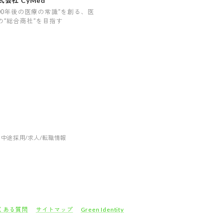
式会社 CyMed
100年後の医療の常識”を創る、医
の“総合商社”を目指す
社の中途採用/求人/転職情報
くある質問
サイトマップ
Green Identity