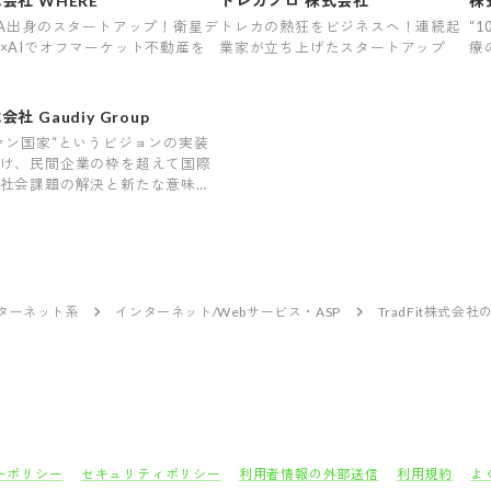
会社 WHERE
トレカプロ 株式会社
株
XA出身のスタートアップ！衛星デ
トレカの熱狂をビジネスへ！連続起
“
×AIでオフマーケット不動産を
業家が立ち上げたスタートアップ
療
会社 Gaudiy Group
ァン国家“というビジョンの実装
け、民間企業の枠を超えて国際
社会課題の解決と新たな意味と
の創造に挑む会社です。
ンターネット系
インターネット/Webサービス・ASP
TradFit株式会
ーポリシー
セキュリティポリシー
利用者情報の外部送信
利用規約
よ