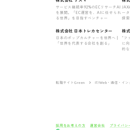
株式会社 リスマ
株式
サービス継続率92%のECリサーチAI
JA
を展開。「EC運営を、AIに任せられ
ータ
る世界」を目指すベンチャー
探索
株式会社 日本トレカセンター
株式
日本のポップカルチャーを世界へ |
“フ
「世界を代表する会社を創る」
に向
的な
価値
転職サイトGreen
IT/Web・通信・イ
採用をお考えの方
運営会社
プライバシ