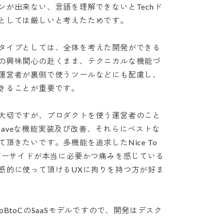
が出来ない、言語を理解できないとTechド
しては厳しいと考えたためです。

タイプとしては、全体を考えた開発ができる
の興味関心の赴くまま、テクニカルな機能づ
運営者が裏側で使うツールなどにも配慮し、
ことが重要です。

大切ですが、プロダクトを使う運営者のこと
t Haveな機能実装及び改善、それらにベストな
きたいです。多機能を追求したNice To 
ーザーサイドが本当に必要かつ痛みを感じている
感的に使って頂けるUXに拘りを持つ方が好ま
BtoCのSaaSモデルですので、開発はデスク