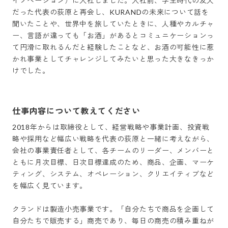
イノベーション）に入社しました。入社前、学生時代の友人
だった代表の荻原と再会し、KURANDの未来について話を
聞いたことや、世界中を旅していたときに、人種やカルチャ
ー、言語が違っても「お酒」があるとコミュニケーションっ
て円滑に取れるんだと経験したことなど、お酒の可能性に惹
かれ事業としてチャレンジしてみたいと思った大きなきっか
けでした。
仕事内容について教えてください
2018年からは取締役として、経営戦略や事業計画、投資戦
略や採用など幅広い戦略を代表の荻原と一緒に考えながら、
会社の事業責任者として、各チームのリーダー、メンバーと
ともに月次目標、日次目標達成のため、商品、企画、マーケ
ティング、システム、オペレーション、クリエイティブなど
を幅広く見ています。

クランドは製造小売事業です。「自分たちで商品を企画して
自分たちで販売する」商売であり、毎日の商売の積み重ねが