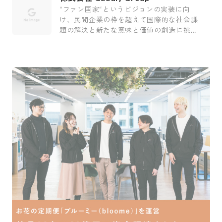
“ファン国家“というビジョンの実装に向
け、民間企業の枠を超えて国際的な社会課
題の解決と新たな意味と価値の創造に挑む
会社です。
採用をお考えの方
運営会社
プライバシーポリシー
セキュリティポリシー
利用者情報の外部送信
利用規約
よくある質問
サイトマップ
Green Identity
Copyright© Atrae, Inc. All Right Reserved.
転職サイトGreen
IT/Web・通信・インターネット系
インターネット/