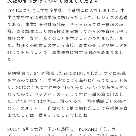
入社のきっかけについて教えてください
2011年に明治大学を卒業後、金融機関に入社しました。中
小企業を中心に融資業務に携わったことで、ビジネスの基礎
である、事業計画や財務諸表、キャッシュフロー管理の理
解、資金調達により設備投資を実施してからの投資回収や収
益性の向上など、多くのことを学ぶことができました。ま
た、数多くの経営者の方から直接、事業の楽しさや厳しさを
教えてもらうことで、事業運営に対する関心も高まりまし
た。

金融機関は、3年間勤務した後に退職しました。すぐに転職
をするのではなく、学生時代によく海外に行ってたこともあ
り、20代のうちに世界中を回ってみたいという気持ちが強く
なったので、バックパッカーとして世界一周の旅に出まし
た。約1年半で40カ国以上回ってみて、国や地域ごとの様々
な人、カルチャー、自然などに肌で触れたことで多様性が育
まれたことは一番良かったことでしたね。

2015年6月に世界一周から帰国し、KURAND（旧リカー・