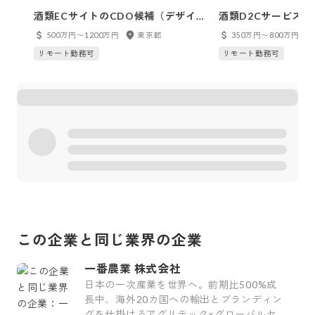
酒類ECサイトのCDO候補（デザイン
酒類D2Cサービス
責任者）
ティング
500万円〜1200万円
東京都
350万円〜800万円
リモート勤務可
リモート勤務可
この企業と同じ業界の企業
一番農業 株式会社
日本の一次産業を世界へ。前期比500%成
長中、海外20カ国への輸出とブランディン
グを仕掛けるアグリテック×グローバルセー