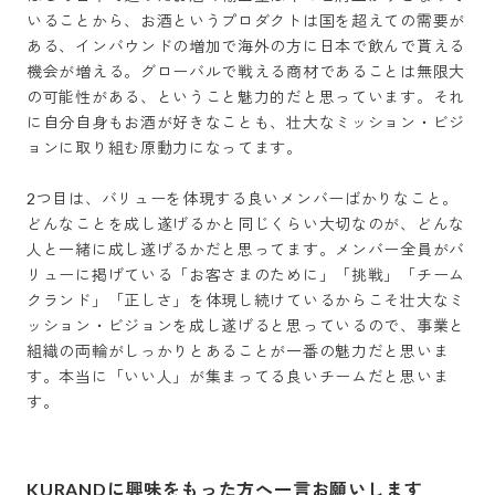
いることから、お酒というプロダクトは国を超えての需要が
ある、インバウンドの増加で海外の方に日本で飲んで貰える
機会が増える。グローバルで戦える商材であることは無限大
の可能性がある、ということ魅力的だと思っています。それ
に自分自身もお酒が好きなことも、壮大なミッション・ビジ
ョンに取り組む原動力になってます。

2つ目は、バリューを体現する良いメンバーばかりなこと。
どんなことを成し遂げるかと同じくらい大切なのが、どんな
人と一緒に成し遂げるかだと思ってます。メンバー全員がバ
リューに掲げている「お客さまのために」「挑戦」「チーム
クランド」「正しさ」を体現し続けているからこそ壮大なミ
ッション・ビジョンを成し遂げると思っているので、事業と
組織の両輪がしっかりとあることが一番の魅力だと思いま
す。本当に「いい人」が集まってる良いチームだと思いま
す。
KURANDに興味をもった方へ一言お願いします