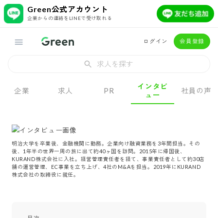
Green公式アカウント
企業からの連絡をLINEで受け取れる
ログイン
会員登録
求人を探す
インタビ
企業
求人
PR
社員の声
ュー
明治大学を卒業後、金融機関に勤務。企業向け融資業務を3年間担当。その
後、1年半の世界一周の旅に出て約40ヶ国を訪問。2015年に帰国後、
KURAND株式会社に入社。経営管理責任者を経て、事業責任者として約30店
舗の運営管理、EC事業を立ち上げ、4社のM&Aを担当。2019年にKURAND
株式会社の取締役に就任。