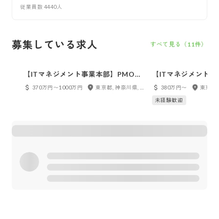
従業員数
4440
人
募集している求人
すべて見る（
11
件）
【ITマネジメント事業本部】PMO◆
【ITマネジメント事
何らかのIT業界経験者優遇
ート事務◆キャリア
370万円〜1000万円
東京都, 神奈川県, 千葉県, 埼玉県
380万円〜
何らかのIT業界経験
未経験歓迎