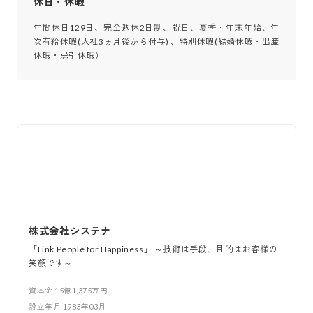
休日・休暇
年間休日129日、完全週休2日制、祝日、夏季・年末年始、年
次有給休暇(入社3ヵ月後から付与) 、特別休暇(結婚休暇・出産
休暇・忌引休暇）
株式会社システナ
「Link People for Happiness」 ～技術は手段、目的はお客様の
笑顔です～
資本金
15億1,375万円
設立年月
1983年03月