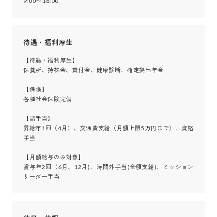
9:00〜18:00
待遇・福利厚生
【待遇・福利厚生】

保養所、持株会、貸付金、健康診断、確定拠出年金

【保険】

各種社会保険完備 

【諸手当】

昇給年1回（4月）、交通費支給（月額上限5万円まで）、資格
手当

【月額給与のみ対象】

賞与年2回（6月、12月)、時間外手当(全額支給)、ミッション
リーダー手当