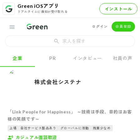
Green iOSアプリ
インストール
リアルタイムに通知が受け取れる
ログイン
会員登録
求人を探す
企業
PR
インタビュー
社員の声
株式会社システナ
「Link People for Happiness」 ～技術は手段、目的はお客
様の笑顔です～
上場
自社サービス製品あり
グローバルに活動
残業少なめ
カジュアル面談歓迎