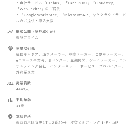
・自社サービス「Canbus.」「Canbus.IoT」「Cloudstep」
「Web Shelter」のご提供
・「Google Workspace」「Microsoft365」などクラウドサービ
スのご提供・導入支援
株式公開（証券取引所）
東証プライム
主要取引先
通信キャリア、通信メーカー、電機メーカー、自動車メーカー、
eコマース事業者、SIベンダー、金融機関、ゲームメーカー、コン
サルティング会社、インターネット・サービス・プロバイダー、
外資系企業
従業員数
4440人
平均年齢
31歳
本社住所
東京都港区海岸1丁目2番20号 汐留ビルディング 14F・16F