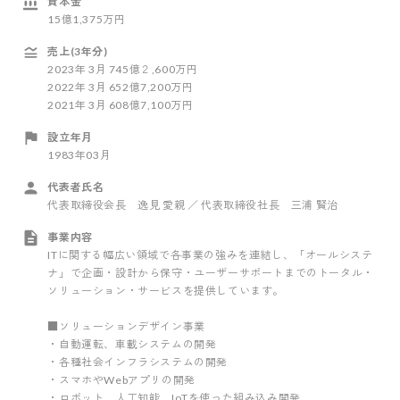
資本金
15億1,375万円
売上(3年分)
2023
年
3
月
745億２,600万円
2022
年
3
月
652億7,200万円
2021
年
3
月
608億7,100万円
設立年月
1983年03月
代表者氏名
代表取締役会長 逸見 愛親 ／ 代表取締役社長 三浦 賢治
事業内容
ITに関する幅広い領域で各事業の強みを連結し、「オールシステ
ナ」で企画・設計から保守・ユーザーサポートまでのトータル・
ソリューション・サービスを提供しています。
■ソリューションデザイン事業
・自動運転、車載システムの開発
・各種社会インフラシステムの開発
・スマホやWebアプリの開発
・ロボット、人工知能、IoTを使った組み込み開発