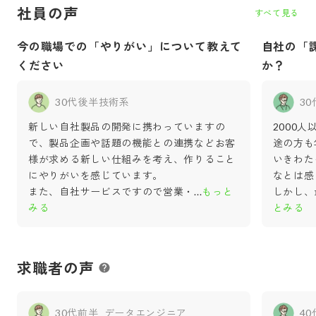
社員の声
すべて見る
今の職場での「やりがい」について教えて
自社の「
ください
か？
30代後半
技術系
3
新しい自社製品の開発に携わっていますの
2000
で、製品企画や話題の機能との連携などお客
途の方も
様が求める新しい仕組みを考え、作りること
いきわた
にやりがいを感じています。
なとは感
また、自社サービスですので営業・
...
もっと
しかし、
みる
とみる
求職者の声
30代前半
データエンジニア
4