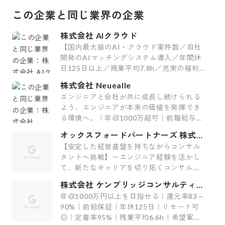
この企業と同じ業界の企業
株式会社 AIクラウド
【国内最大級のAI・クラウド案件数／自社
開発のAIマッチングシステム導入／年間休
日125日以上／残業平均7.8h／充実の福利
厚生29制度／平均案件紹介数61件】
株式会社 Neuealle
エンジニアと会社が共に成長し続けられる
よう、エンジニアが本来の価値を発揮でき
る環境へ。｜年収1000万超可｜前職給与保
証｜最上流案件｜裁量大
オックスフォードパートナーズ 株式会
社
【安定した経営基盤を持ちながらコンサル
タントへ挑戦】〜エンジニア経験を活かし
て、新たなキャリアを切り拓くコンサルテ
ィング会社〜
株式会社 ケンブリッジコンサルティン
グ
年収1000万円以上を目指せる｜還元率83～
90%｜前給保証｜年休125日｜リモート可
◎｜定着率95%｜残業平均6.6h｜希望案件