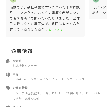
面談では、会社や業務内容について丁寧に説
カジュア
明していただき、こちらの経歴や希望につい
教えてい
ても落ち着いて聞いていただけました。全体
的に話しやすい雰囲気で、質問にもきちんと
答えていただけたた全
...
もっとみる
企業情報
会社名
株式会社システナ
業界
undefined > システムインテグレータ・ソフトハウス
企業の特徴
カジュアル面談歓迎
、上場
、自社サービス製品あり
、グローバル
に活動
、残業少なめ