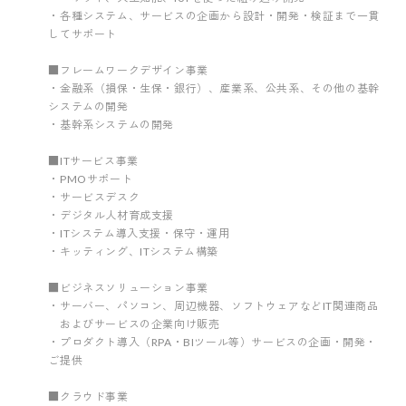
・各種システム、サービスの企画から設計・開発・検証まで一貫
してサポート
■フレームワークデザイン事業
・金融系（損保・生保・銀行）、産業系、公共系、その他の基幹
システムの開発
・基幹系システムの開発
■ITサービス事業
・PMOサポート
・サービスデスク
・デジタル人材育成支援
・ITシステム導入支援・保守・運用
・キッティング、ITシステム構築
■ビジネスソリューション事業
・サーバー、パソコン、周辺機器、ソフトウェアなどIT関連商品
およびサービスの企業向け販売
・プロダクト導入（RPA・BIツール等）サービスの企画・開発・
ご提供
■クラウド事業