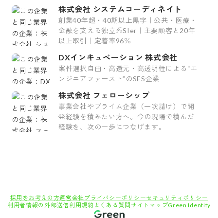
率100%
株式会社 システムコーディネイト
創業40年超・40期以上黒字｜公共・医療・
金融を支える独立系SIer｜主要顧客と20年
以上取引｜定着率96％
DXインキュベーション 株式会社
案件選択自由・高還元・高透明性による“エ
ンジニアファースト”のSES企業
株式会社 フェローシップ
事業会社やプライム企業（一次請け）で開
発経験を積みたい方へ。今の現場で積んだ
経験を、次の一歩につなげます。
採用をお考えの方
運営会社
プライバシーポリシー
セキュリティポリシー
利用者情報の外部送信
利用規約
よくある質問
サイトマップ
Green Identity