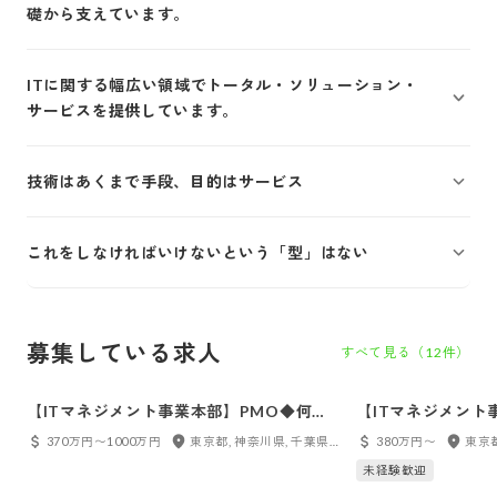
礎から支えています。
ITに関する幅広い領域でトータル・ソリューション・
サービスを提供しています。
技術はあくまで手段、目的はサービス
これをしなければいけないという「型」はない
募集している求人
すべて見る（
12
件）
【ITマネジメント事業本部】PMO◆何ら
【ITマネジメント
かのIT業界経験者優遇
務◆キャリアデザイ
370万円〜1000万円
東京都, 神奈川県, 千葉県, 埼玉県
380万円〜
東京都
界経験者優遇
未経験歓迎