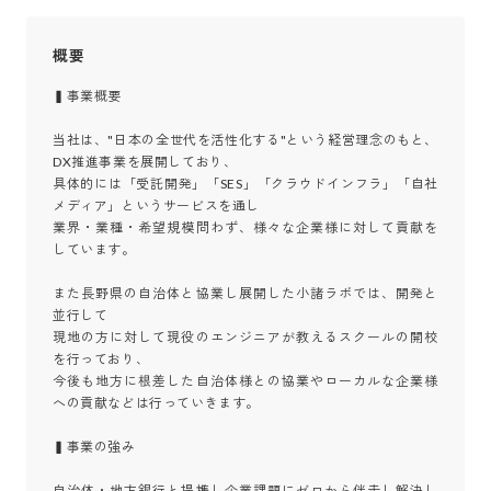
概要
▍事業概要

当社は、"日本の全世代を活性化する"という経営理念のもと、
DX推進事業を展開しており、

具体的には「受託開発」「SES」「クラウドインフラ」「自社
メディア」というサービスを通し

業界・業種・希望規模問わず、様々な企業様に対して貢献を
しています。

また長野県の自治体と協業し展開した小諸ラボでは、開発と
並行して

現地の方に対して現役のエンジニアが教えるスクールの開校
を行っており、

今後も地方に根差した自治体様との協業やローカルな企業様
への貢献などは行っていきます。

▍事業の強み

自治体・地方銀行と提携し企業課題にゼロから伴走し解決し