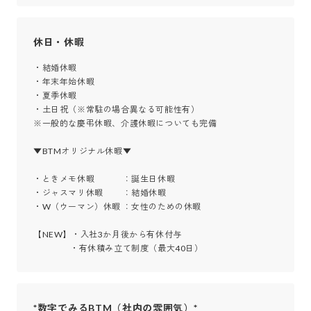
休日・休暇
・結婚休暇

・年末年始休暇

・夏季休暇

・土日祝（※常駐の場合異なる可能性有）

※一般的な慶弔休暇、介護休暇についても完備

▼BTMオリジナル休暇▼

・ときメモ休暇　 　　：誕生日休暇

・ジャスマリ休暇　　 ：結婚休暇

・W（ウーマン）休暇 ：女性のための休暇

【NEW】・入社3か月後から有休付与

　　　　 ・有休積み立て制度（最大40日）
*数字でみるBTM（社内の雰囲気）*