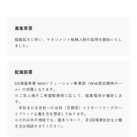
募集背景
組織拡大に伴い、マネジメント候補人財の採用を開始いたし
ました。
配属部署
DX推進事業 Webソリューション事業部（Web受託開発チー
ム）の所属となります。

※ご本人様のご希望勤務地に応じて、就業場所が確定しま
す。

　本社または支社への出社（月数回）＋リモートワークのハ
イブリッドな働き方を想定しております。

※それ以外の地域でも、基本リモート、月1回程度出社など働
き方は相談させてください。