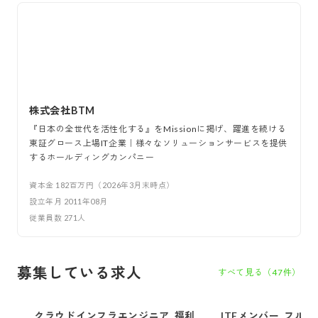
株式会社BTM
『日本の全世代を活性化する』をMissionに掲げ、躍進を続ける
東証グロース上場IT企業｜様々なソリューションサービスを提供
するホールディングカンパニー
資本金
182百万円（2026年3月末時点）
設立年月
2011年08月
従業員数
271
人
募集している求人
すべて見る（
47
件）
クラウドインフラエンジニア_福利厚
ITEメンバー_フル