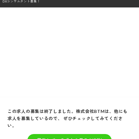
採用をお考えの方
運営会社
プライバシーポリシー
セキュリティポリシー
利用者情報の外部送信
利用規約
よくある質問
サイトマップ
Green Identity
Copyright© Atrae, Inc. All Right Reserved.
転職サイトGreen
営業職の求人
営業マネージャー・営業管理職の求
この求人の募集は終了しました。
株式会社BTM
は、他にも
【責任者候補・リモートOK】自治体、金融機関と連携をして企業のゼロイチを生み出す
求人を募集しているので、 ぜひチェックしてみてくださ
DXコンサルタント募集！
い。