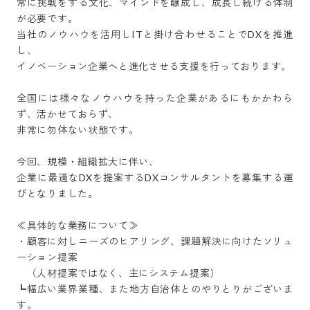
常に挑戦をする文化、マインドを醸成し、成長し続ける体制
が必要です。

当社のノウハウを活用しITと掛け合わせることでDXを推進
し、

イノベーション企業へと進化させる支援を行っております。

全国には様々なノウハウを持った企業があるにもかかわら
ず、活かせておらず、

非常に勿体ない状態です。

今回、規模・組織拡大に伴い、

企業に最適なDXを提案するDXコンサルタントを募集する運
びとなりました。

≪具体的な業務について≫

・顧客に対しニーズのヒアリング、課題解決に向けたソリュ
ーション提案

　（人材提案ではなく、主にシステム提案）

┗幅広い業界業種、また地方自治体とのやりとりがございま
す。
