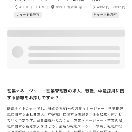
生_自社サービス
ルリモート/前給保
450万円〜700万円
北海道, 青森県, 岩手県, 宮城県, 秋田県, 山形県, 福島県, 東京都, 神奈川県, 千葉県, 埼玉県, 茨城県, 栃木県, 群馬県, 新潟県, 富山県, 石川県, 福井県, 山梨県, 長野県, 愛知県, 岐阜県, 静岡県, 三重県, 大阪府, 兵庫県, 京都府, 滋賀県, 奈良県, 和歌山県, 鳥取県, 島根県, 岡山県, 広島県, 山口県, 徳島県, 香川県, 愛媛県, 高知県, 福岡県, 佐賀県, 長崎県, 熊本県, 大分県, 宮崎県, 鹿児島県, 沖縄県, フルリモート
400万円〜700万円
経験が積める！完全
リモート勤務可
リモート勤務可
来的には自社開発へ
営業マネージャー・営業管理職
の求人、転職、中途採用に関
する情報をお探しですか？
転職サイトGreenでは、
株式会社BTM
の
営業マネージャー・営業管理
職
に関する正社員求人、中途採用に関する情報を今後も幅広く紹介し
ていく予定です。会員登録いただくと、
営業マネージャー・営業管理
職
に関する新着求人をはじめ、最新の転職マーケット情報、転職に役