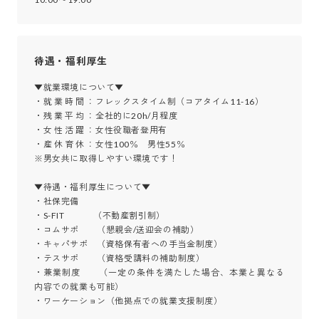
待遇・福利厚生
▼就業環境について▼

・就 業 時 間 ：フレックスタイム制（コアタイム11-16）

・残 業 平 均 ：全社的に20h/月程度

・女 性 活 躍 ：女性役職者登用有

・産 休 育 休 ：女性100％　男性55％

※男女共に取得しやすい環境です！

▼待遇・福利厚生について▼

・社保完備

・S-FIT　 　　（不動産割引制）

・コムサポ　　（懇親会/送迎会の補助）

・キャパサポ　（資格保有者への手当金制度）

・テスサポ　　（資格受講料の補助制度）

・兼業制度　　（一定の条件を満たした場合、本業と異なる
内容での就業も可能）

・ワーケーション（他拠点での就業支援制度）