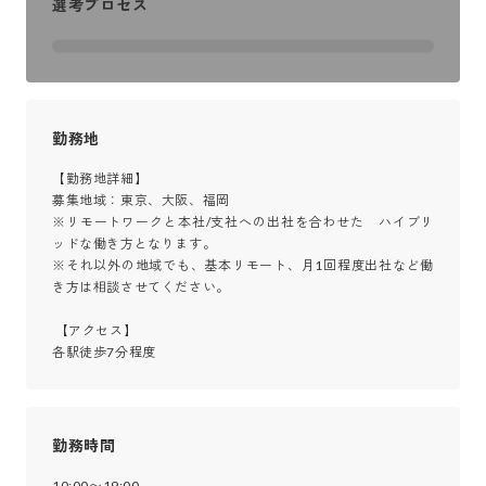
選考プロセス
勤務地
【勤務地詳細】

募集地域：東京、大阪、福岡

※リモートワークと本社/支社への出社を合わせた　ハイブリ
ッドな働き方となります。

※それ以外の地域でも、基本リモート、月1回程度出社など働
き方は相談させてください。

 【アクセス】

各駅徒歩7分程度
勤務時間
10:00〜19:00