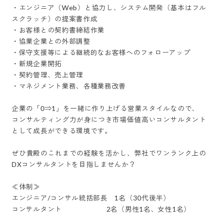
・エンジニア（Web）と協力し、システム開発（基本はフル
スクラッチ）の提案書作成

・お客様との契約書締結作業

・協業企業との外部調整

・保守支援等による継続的なお客様へのフォローアップ

・新規企業開拓

・契約管理、売上管理

・マネジメント業務、各種業務改善

企業の「0⇒1」を一緒に作り上げる営業スタイルなので、

コンサルティング力が身につき市場価値高いコンサルタント
として成長ができる環境です。

ぜひ貴殿のこれまでの経験を活かし、弊社でワンランク上の
DXコンサルタントを目指しませんか？

≪体制≫

エンジニア/コンサル統括部長　1名（30代後半）

コンサルタント　　　　　　 2名（男性1名、女性1名）