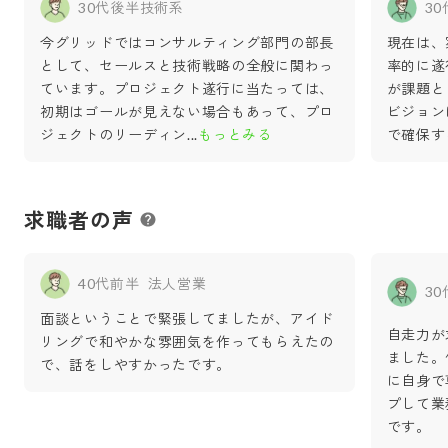
30代後半
技術系
3
今グリッドではコンサルティング部門の部長
現在は、
として、セールスと技術戦略の全般に関わっ
率的に遂
ています。プロジェクト遂行に当たっては、
が課題と
初期はゴールが見えない場合もあって、プロ
ビジョン
ジェクトのリーディン
...
もっとみる
で確保す
求職者の声
40代前半
法人営業
3
面談ということで緊張してましたが、アイド
自走力が
リングで和やかな雰囲気を作ってもらえたの
ました。
で、話をしやすかったです。
に自身で
プして業
です。