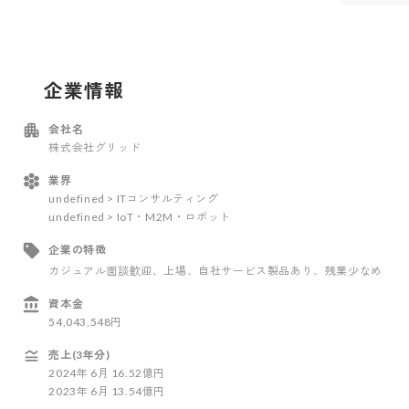
企業情報
会社名
株式会社グリッド
業界
undefined > ITコンサルティング
undefined > IoT・M2M・ロボット
企業の特徴
カジュアル面談歓迎
、上場
、自社サービス製品あり
、残業少なめ
資本金
54,043,548円
売上(3年分)
2024
年
6
月
16.52億円
2023
年
6
月
13.54億円