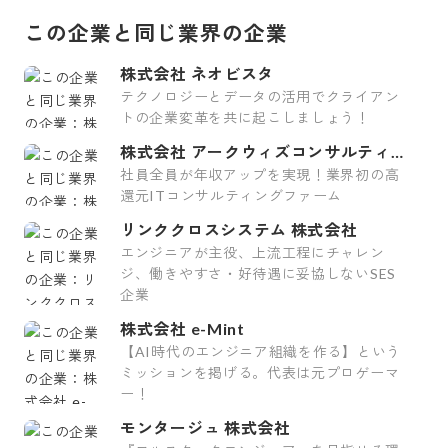
この企業と同じ業界の企業
株式会社 ネオビスタ
テクノロジーとデータの活用でクライアン
トの企業変革を共に起こしましょう！
株式会社 アークウィズコンサルティン
グ
社員全員が年収アップを実現！業界初の高
還元ITコンサルティングファーム
リンククロスシステム 株式会社
エンジニアが主役、上流工程にチャレン
ジ、働きやすさ・好待遇に妥協しないSES
企業
株式会社 e-Mint
【AI時代のエンジニア組織を作る】という
ミッションを掲げる。代表は元プロゲーマ
ー！
モンタージュ 株式会社