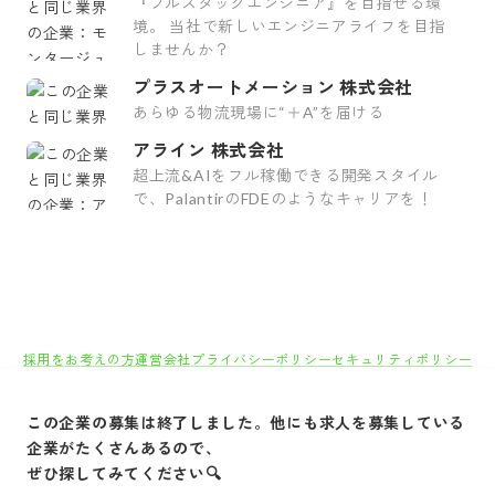
『フルスタックエンジニア』を目指せる環
境。 当社で新しいエンジニアライフを目指
しませんか？
プラスオートメーション 株式会社
あらゆる物流現場に“＋A”を届ける
アライン 株式会社
超上流&AIをフル稼働できる開発スタイル
で、PalantirのFDEのようなキャリアを！
採用をお考えの方
運営会社
プライバシーポリシー
セキュリティポリシー
利用者情報の外部送信
利用規約
よくある質問
サイトマップ
Green Identity
この企業の募集は終了しました。他にも求人を募集している
Copyright© Atrae, Inc. All Right Reserved.
企業がたくさんあるので、
転職サイトGreen
IT/Web・通信・インターネット系
ITコンサルティ
ぜひ探してみてください🔍