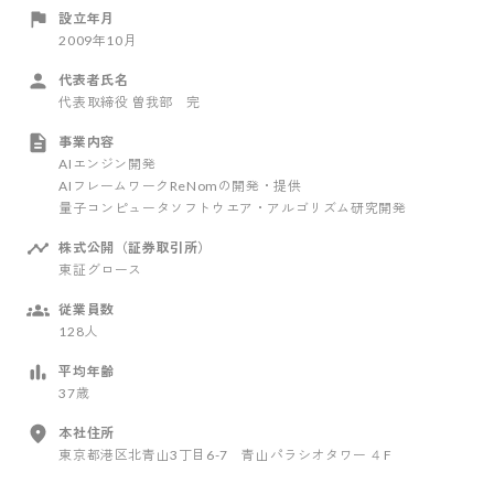
設立年月
2009年10月
代表者氏名
代表取締役 曽我部 完
事業内容
AIエンジン開発
AIフレームワークReNomの開発・提供
量子コンピュータソフトウエア・アルゴリズム研究開発
株式公開（証券取引所）
東証グロース
従業員数
128人
平均年齢
37歳
本社住所
東京都港区北青山3丁目6-7 青山パラシオタワー ４F