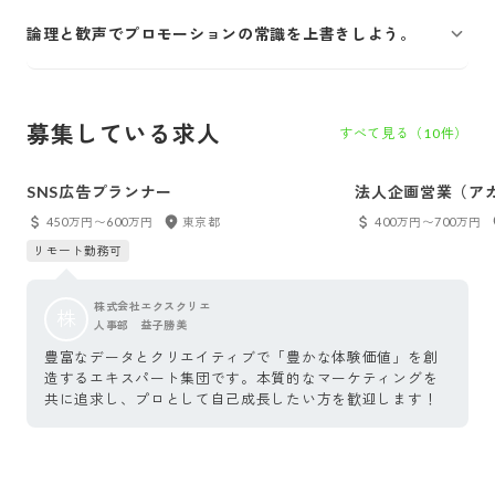
論理と歓声でプロモーションの常識を上書きしよう。
募集している求人
すべて見る（
10
件）
SNS広告プランナー
法人企画営業（ア
450万円〜600万円
東京都
400万円〜700万円
リモート勤務可
株式会社エクスクリエ
株
人事部 益子勝美
豊富なデータとクリエイティブで「豊かな体験価値」を創
造するエキスパート集団です。本質的なマーケティングを
共に追求し、プロとして自己成長したい方を歓迎します！