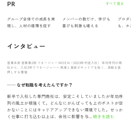
PR
すべて見る
グループ全体での成長を実
メンバーの数だけ、学びも
プロダ
現し、人材の循環を促す
喜びも刺激も増える
も、ホ
インタビュー
営業本部 営業第2部 マネージャー MOE.N（2023年中途入社） 年功序列の商
社から、入社3年でマネージャーへ 熱意と意欲がキャリアを拓く、挑戦を後
押しする環境
──
なぜ転職を考えたんですか？
新卒で入社した専門商社は、安定こそしていましたが年功序
列の風土が根強くて。どんなにがんばっても上のポストが空
かないことにはキャリアアップできない環境でした。せっか
く仕事に打ち込む以上は、会社に影響を与...
続きを読む