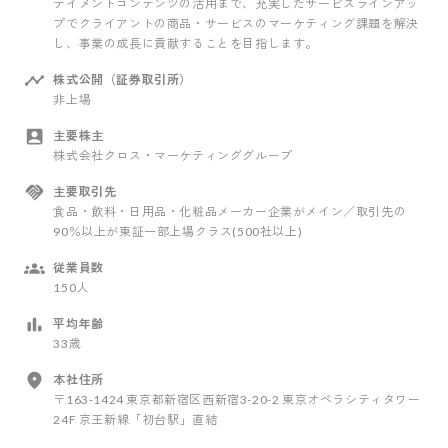
テイメントコンテンツの活用まで、充実したサービスラインアッ
プでクライアントの商品・サービスのマーケティング課題を解決
し、事業の成長に貢献することを目指します。
株式公開（証券取引所）
非上場
主要株主
株式会社クロス・マーケティンググループ
主要取引先
食品・飲料・日用品・化粧品メーカー企業がメイン／取引先の
90％以上が東証一部上場クラス(500社以上)
従業員数
150人
平均年齢
33歳
本社住所
〒163-1424 東京都新宿区西新宿3-20-2 東京オペラシティタワー
24F 京王新線「初台駅」直結