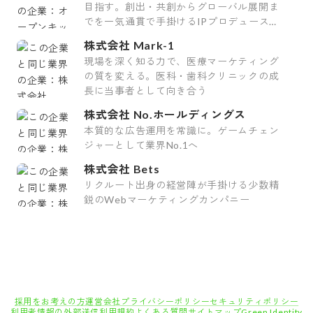
目指す。創出・共創からグローバル展開ま
でを一気通貫で手掛けるIPプロデュース企
業
株式会社 Mark-1
現場を深く知る力で、医療マーケティング
の質を変える。医科・歯科クリニックの成
長に当事者として向き合う
株式会社 No.ホールディングス
本質的な広告運用を常識に。ゲームチェン
ジャーとして業界No.1へ
株式会社 Bets
リクルート出身の経営陣が手掛ける少数精
鋭のWebマーケティングカンパニー
採用をお考えの方
運営会社
プライバシーポリシー
セキュリティポリシー
利用者情報の外部送信
利用規約
よくある質問
サイトマップ
Green Identity