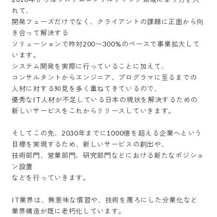
れて、

開発フェーズだけでなく、クライアントの課題に正面から向
き合って解決する

ソリューションで昨対200〜300%のペースで事業拡大して
います。 

システム開発を実際に行っていることに加えて、

コンサルタントからエンジニア、プログラマに至るまでの

人材に対する知見を多く重ねてきているので、

優秀なIT人材が不足している日本の現状を解決するための

新しいサービスをこれからリリースしていきます。

そしてこの先、2030年までに1000億を超える企業へという

目標を実現するため、新しいサービスの創出や、

技術部門、営業部門、研究部門などにおける新たなポジショ
ン設置

などを行っていきます。

IT業界は、無意味な慣習や、技術を蔑ろにした分業化など

業界構造が既に老朽化しています。
