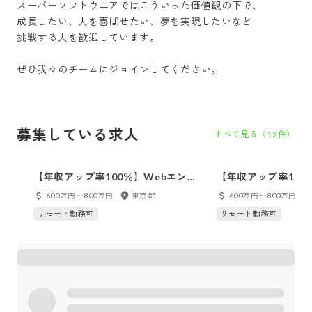
スーパーソフトウエアではこういった価値観の下で、

成長したい、人を喜ばせたい、夢を実現したいなど

挑戦する人を歓迎しています。

募集している求人
すべて見る（
12
件）
【年収アップ率100％】Webエンジ
【年収アップ率100
ニアリーダー
ーダー
600万円〜800万円
東京都
600万円〜800万円
リモート勤務可
リモート勤務可