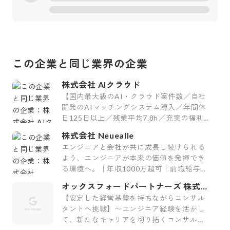
この企業と同じ業界の企業
株式会社 AIクラウド
【国内最大級のAI・クラウド案件数／自社
開発のAIマッチングシステム導入／年間休
日125日以上／残業平均7.8h／充実の福利
厚生29制度／平均案件紹介数61件】
株式会社 Neuealle
エンジニアと会社が共に成長し続けられる
よう、エンジニアが本来の価値を発揮でき
る環境へ。｜年収1000万超可｜前職給与保
証｜最上流案件｜裁量大
オックスフォードパートナーズ 株式会
社
【安定した経営基盤を持ちながらコンサル
タントへ挑戦】〜エンジニア経験を活かし
て、新たなキャリアを切り拓くコンサルテ