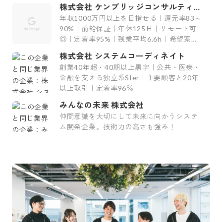
ィング会社〜
株式会社 ケンブリッジコンサルティン
グ
年収1000万円以上を目指せる｜還元率83～
90%｜前給保証｜年休125日｜リモート可
◎｜定着率95%｜残業平均6.6h｜希望案件
率100%
株式会社 システムコーディネイト
創業40年超・40期以上黒字｜公共・医療・
金融を支える独立系SIer｜主要顧客と20年
以上取引｜定着率96％
みんなの未来 株式会社
仲間意識を大切にして未来に向かうシステ
ム開発企業。技術力の高さも強み！