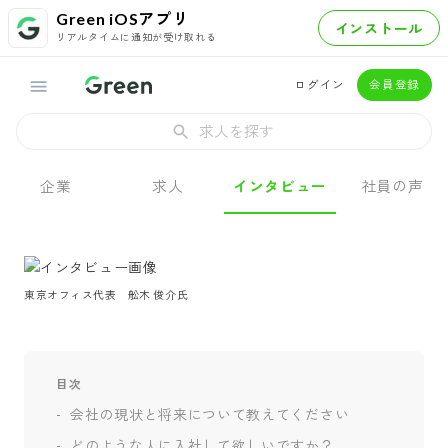
Green iOSアプリ
インストール
リアルタイムに通知が受け取れる
ログイン
会員登録
求人を探す
企業
求人
インタビュー
社員の声
東京オフィス代表　舩木 俊介氏
目次
会社の現状と将来について教えてください
どのような人に入社して欲しいですか？